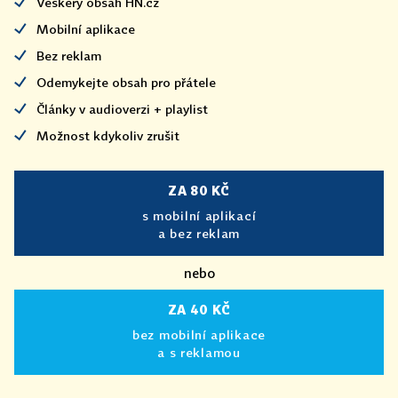
Veškerý obsah HN.cz
Mobilní aplikace
Bez reklam
Odemykejte obsah pro přátele
Články v audioverzi + playlist
Možnost kdykoliv zrušit
ZA 80 KČ
s mobilní aplikací
a bez reklam
nebo
ZA 40 KČ
bez mobilní aplikace
a s reklamou