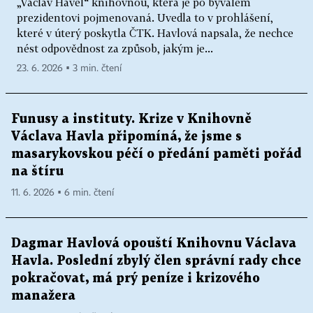
„Václav Havel“ knihovnou, která je po bývalém
prezidentovi pojmenovaná. Uvedla to v prohlášení,
které v úterý poskytla ČTK. Havlová napsala, že nechce
nést odpovědnost za způsob, jakým je...
23. 6. 2026 ▪ 3 min. čtení
Funusy a instituty. Krize v Knihovně
Václava Havla připomíná, že jsme s
masarykovskou péčí o předání paměti pořád
na štíru
11. 6. 2026 ▪ 6 min. čtení
Dagmar Havlová opouští Knihovnu Václava
Havla. Poslední zbylý člen správní rady chce
pokračovat, má prý peníze i krizového
manažera