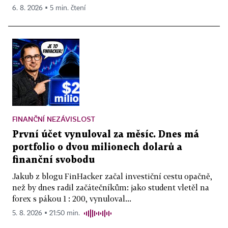
6. 8. 2026 ▪ 5 min. čtení
FINANČNÍ NEZÁVISLOST
První účet vynuloval za měsíc. Dnes má
portfolio o dvou milionech dolarů a
finanční svobodu
Jakub z blogu FinHacker začal investiční cestu opačně,
než by dnes radil začátečníkům: jako student vletěl na
forex s pákou 1 : 200, vynuloval...
5. 8. 2026 ▪ 21:50 min.