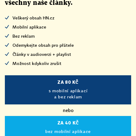
všechny naše články
.
Veškerý obsah HN.cz
Mobilní aplikace
Bez reklam
Odemykejte obsah pro přátele
Články v audioverzi + playlist
Možnost kdykoliv zrušit
ZA 80 KČ
s mobilní aplikací
a bez reklam
nebo
ZA 40 KČ
bez mobilní aplikace