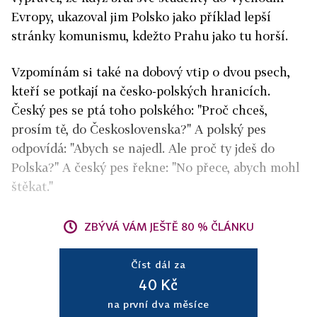
Evropy, ukazoval jim Polsko jako příklad lepší
stránky komunismu, kdežto Prahu jako tu horší.
Vzpomínám si také na dobový vtip o dvou psech,
kteří se potkají na česko-polských hranicích.
Český pes se ptá toho polského: "Proč chceš,
prosím tě, do Československa?" A polský pes
odpovídá: "Abych se najedl. Ale proč ty jdeš do
Polska?" A český pes řekne: "No přece, abych mohl
štěkat."
ZBÝVÁ VÁM JEŠTĚ 80 % ČLÁNKU
Číst dál za
40 Kč
na první dva měsíce