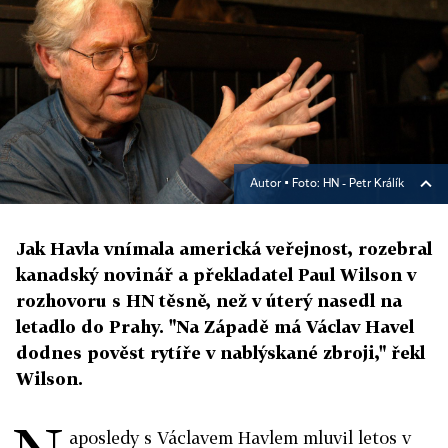
Autor ▪
Foto: HN - Petr Králík
Jak Havla vnímala americká veřejnost, rozebral
kanadský novinář a překladatel Paul Wilson v
rozhovoru s HN těsně, než v úterý nasedl na
letadlo do Prahy. "Na Západě má Václav Havel
dodnes pověst rytíře v nablýskané zbroji," řekl
Wilson.
aposledy s Václavem Havlem mluvil letos v