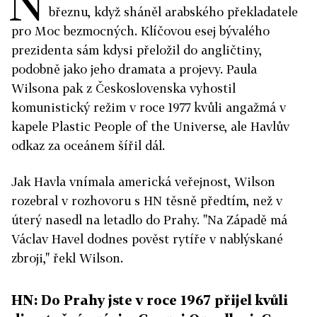
N
březnu, když sháněl arabského překladatele
pro Moc bezmocných. Klíčovou esej bývalého
prezidenta sám kdysi přeložil do angličtiny,
podobně jako jeho dramata a projevy. Paula
Wilsona pak z Československa vyhostil
komunistický režim v roce 1977 kvůli angažmá v
kapele Plastic People of the Universe, ale Havlův
odkaz za oceánem šířil dál.
Jak Havla vnímala americká veřejnost, Wilson
rozebral v rozhovoru s HN těsně předtím, než v
úterý nasedl na letadlo do Prahy. "Na Západě má
Václav Havel dodnes pověst rytíře v nablýskané
zbroji," řekl Wilson.
HN:
Do Prahy jste v roce 1967 přijel kvůli