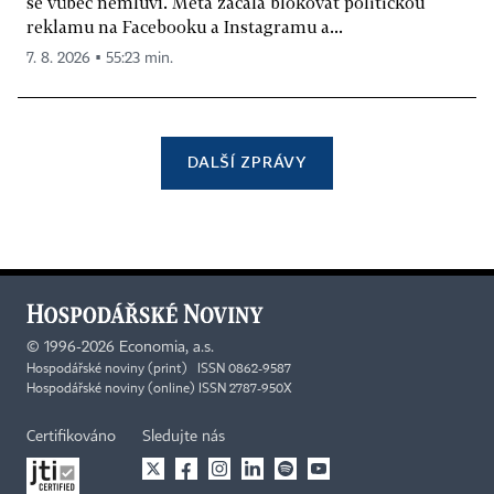
se vůbec nemluví. Meta začala blokovat politickou
reklamu na Facebooku a Instagramu a...
7. 8. 2026 ▪ 55:23 min.
DALŠÍ ZPRÁVY
©
1996-2026
Economia, a.s.
Hospodářské noviny (print) ISSN 0862-9587
Hospodářské noviny (online) ISSN 2787-950X
Certifikováno
Sledujte nás