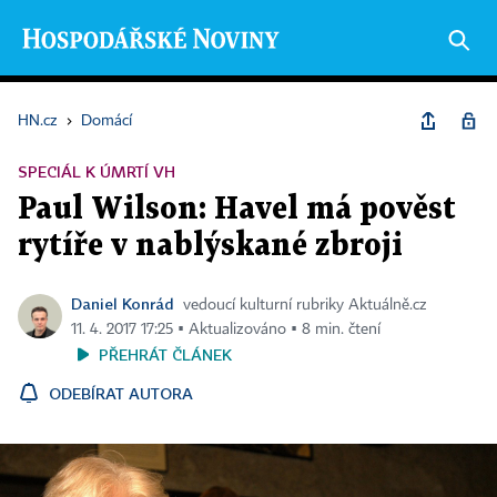
HN.cz
›
Domácí
SPECIÁL K ÚMRTÍ VH
Paul Wilson: Havel má pověst
rytíře v nablýskané zbroji
Daniel Konrád
vedoucí kulturní rubriky Aktuálně.cz
11. 4. 2017 17:25 ▪ Aktualizováno ▪ 8 min. čtení
PŘEHRÁT ČLÁNEK
ODEBÍRAT AUTORA