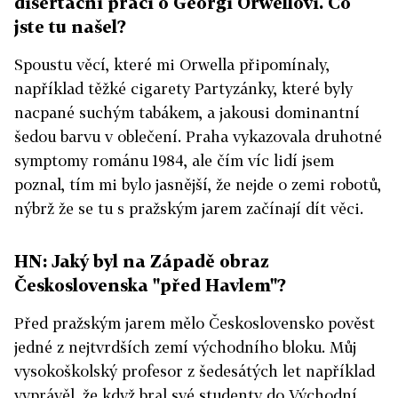
disertační práci o Georgi Orwellovi. Co
jste tu našel?
Spoustu věcí, které mi Orwella připomínaly,
například těžké cigarety Partyzánky, které byly
nacpané suchým tabákem, a jakousi dominantní
šedou barvu v oblečení. Praha vykazovala druhotné
symptomy románu 1984, ale čím víc lidí jsem
poznal, tím mi bylo jasnější, že nejde o zemi robotů,
nýbrž že se tu s pražským jarem začínají dít věci.
HN:
Jaký byl na Západě obraz
Československa "před Havlem"?
Před pražským jarem mělo Československo pověst
jedné z nejtvrdších zemí východního bloku. Můj
vysokoškolský profesor z šedesátých let například
vyprávěl, že když bral své studenty do Východní