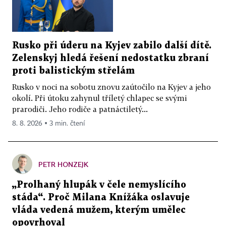
Rusko při úderu na Kyjev zabilo další dítě.
Zelenskyj hledá řešení nedostatku zbraní
proti balistickým střelám
Rusko v noci na sobotu znovu zaútočilo na Kyjev a jeho
okolí. Při útoku zahynul tříletý chlapec se svými
prarodiči. Jeho rodiče a patnáctiletý...
8. 8. 2026 ▪ 3 min. čtení
PETR HONZEJK
„Prolhaný hlupák v čele nemyslícího
stáda“. Proč Milana Knížáka oslavuje
vláda vedená mužem, kterým umělec
opovrhoval