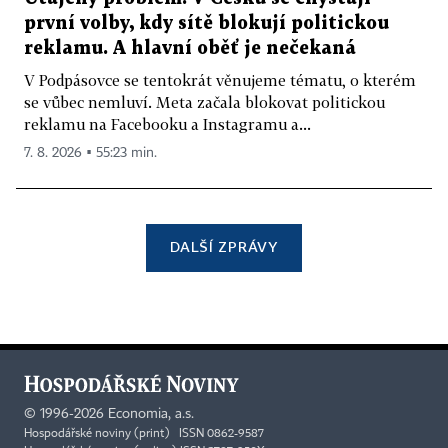
první volby, kdy sítě blokují politickou
reklamu. A hlavní oběť je nečekaná
V Podpásovce se tentokrát věnujeme tématu, o kterém
se vůbec nemluví. Meta začala blokovat politickou
reklamu na Facebooku a Instagramu a...
7. 8. 2026 ▪ 55:23 min.
DALŠÍ ZPRÁVY
©
1996-2026
Economia, a.s.
Hospodářské noviny (print) ISSN 0862-9587