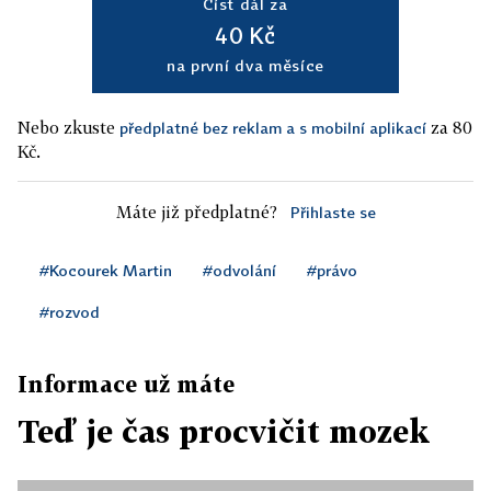
Číst dál za
40 Kč
na první dva měsíce
Nebo zkuste
za 80
předplatné bez reklam a s mobilní aplikací
Kč.
Máte již předplatné?
Přihlaste se
#Kocourek Martin
#odvolání
#právo
#rozvod
Informace už máte
Teď je čas procvičit mozek