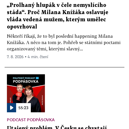
„Prolhaný hlupák v čele nemyslícího
stáda“. Proč Milana Knížáka oslavuje
vláda vedená mužem, kterým umělec
opovrhoval
Někteří říkají, že to byl poslední happening Milana
Knížáka. A něco na tom je. Pohřeb se státními poctami
organizovaný těmi, kterými slavný...
7. 8. 2026 ▪ 4 min. čtení
55:23
PODCAST PODPÁSOVKA
Utajený problém. V Česku se chystají