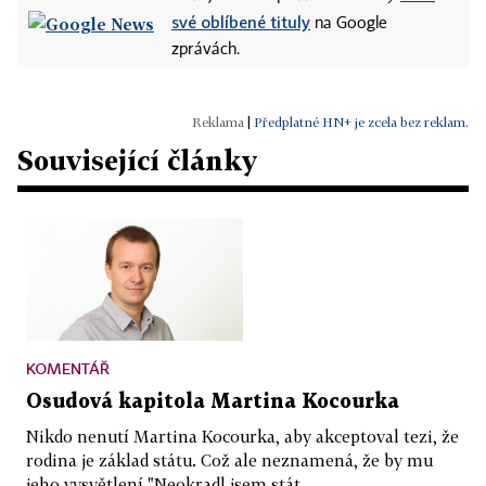
své oblíbené tituly
na Google
zprávách.
|
Předplatné HN+ je zcela bez reklam.
Související články
KOMENTÁŘ
Osudová kapitola Martina Kocourka
Nikdo nenutí Martina Kocourka, aby akceptoval tezi, že
rodina je základ státu. Což ale neznamená, že by mu
jeho vysvětlení "Neokradl jsem stát,...