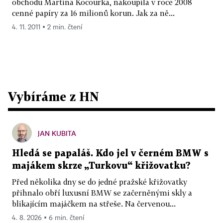
obchodu Martina Kocourka, nakoupila v roce 2008
cenné papíry za 16 milionů korun. Jak za ně...
4. 11. 2011 ▪ 2 min. čtení
Vybíráme z HN
JAN KUBITA
Hledá se papaláš. Kdo jel v černém BMW s
majákem skrze „Turkovu“ křižovatku?
Před několika dny se do jedné pražské křižovatky
přihnalo obří luxusní BMW se začerněnými skly a
blikajícím majáčkem na střeše. Na červenou...
4. 8. 2026 ▪ 6 min. čtení