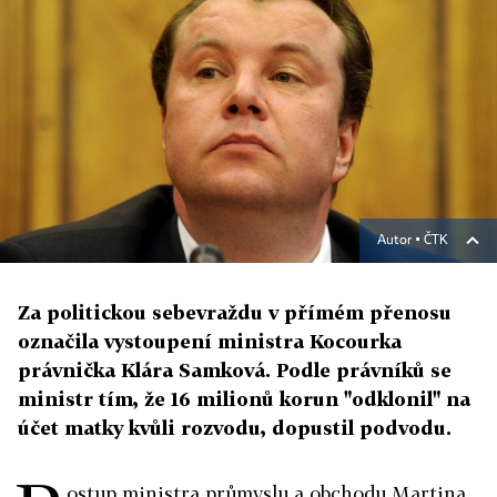
Autor ▪
ČTK
Za politickou sebevraždu v přímém přenosu
označila vystoupení ministra Kocourka
právnička Klára Samková. Podle právníků se
ministr tím, že 16 milionů korun "odklonil" na
účet matky kvůli rozvodu, dopustil podvodu.
ostup ministra průmyslu a obchodu Martina