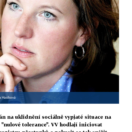
a Hasíková
lán na uklidnění sociálně vypjaté situace na
"nulové tolerance". VV hodlají iniciovat