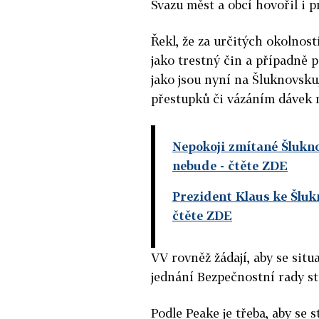
Svazu měst a obcí hovořil i 
Řekl, že za určitých okolno
jako trestný čin a případně 
jako jsou nyní na Šluknovsku
přestupků či vázáním dávek 
Nepokoji zmítané Šlukno
nebude
- čtěte ZDE
Prezident Klaus ke Šlukn
čtěte ZDE
VV rovněž žádají, aby se sit
jednání Bezpečnostní rady st
Podle Peake je třeba, aby se