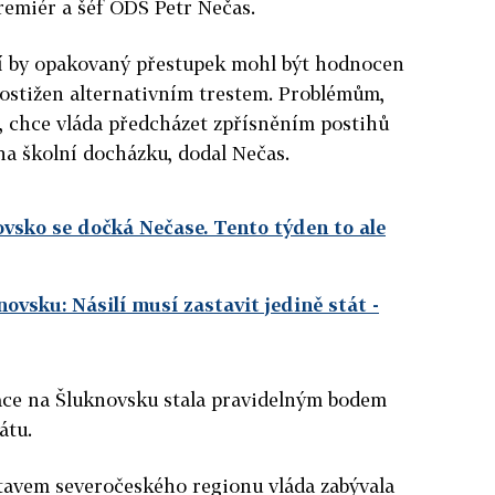
premiér a šéf ODS Petr Nečas.
stí by opakovaný přestupek mohl být hodnocen
postižen alternativním trestem. Problémům,
, chce vláda předcházet zpřísněním postihů
na školní docházku, dodal Nečas.
vsko se dočká Nečase. Tento týden to ale
ovsku: Násilí musí zastavit jedině stát
-
uace na Šluknovsku stala pravidelným bodem
átu.
 stavem severočeského regionu vláda zabývala