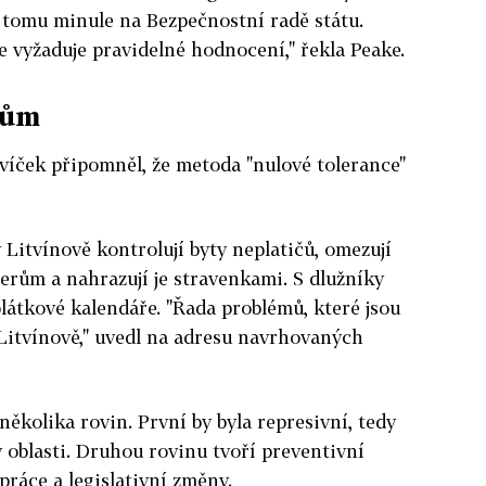
e tomu minule na Bezpečnostní radě státu.
e vyžaduje pravidelné hodnocení," řekla Peake.
rům
íček připomněl, že metoda "nulové tolerance"
v Litvínově kontrolují byty neplatičů, omezují
erům a nahrazují je stravenkami. S dlužníky
plátkové kalendáře. "Řada problémů, které jsou
 Litvínově," uvedl na adresu navrhovaných
několika rovin. První by byla represivní, tedy
v oblasti. Druhou rovinu tvoří preventivní
práce a legislativní změny.