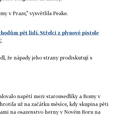
y v Praze," vysvětlila Peake.
chodům pět lidí. Střelci z plynové pistole
E
, že nápady jeho strany prodiskutují s
lovalo napětí mezi starousedlíky a Romy v
hrotila už na začátku měsíce, kdy skupina pěti
tami na osazenstvo herny v Novém Boru na