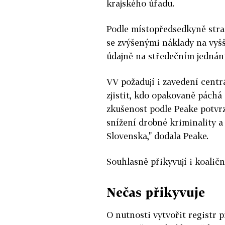
krajského úřadu.
Podle místopředsedkyně stra
se zvýšenými náklady na vyšší
údajně na středečním jednání 
VV požadují i zavedení centr
zjistit, kdo opakovaně páchá
zkušenost podle Peake potvr
snížení drobné kriminality a 
Slovenska," dodala Peake.
Souhlasně přikyvují i koalič
Nečas přikyvuje
O nutnosti vytvořit registr p