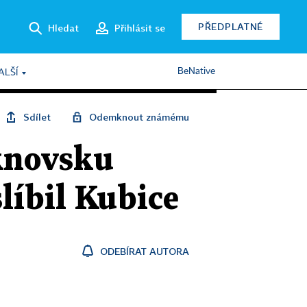
PŘEDPLATNÉ
Hledat
Přihlásit se
BeNative
ALŠÍ
Sdílet
Odemknout známému
uknovsku
slíbil Kubice
ODEBÍRAT AUTORA