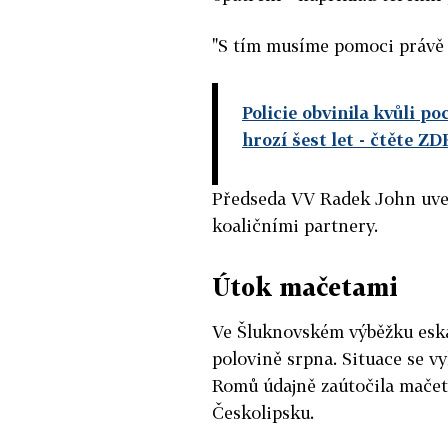
"S tím musíme pomoci právě m
Policie obvinila kvůli po
hrozí šest let
- čtěte ZD
Předseda VV Radek John uvedl
koaličními partnery.
Útok mačetami
Ve Šluknovském výběžku eska
polovině srpna. Situace se vy
Romů údajně zaútočila mače
Českolipsku.