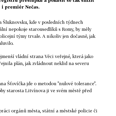
egistru přestupků a pokusit se tak snížit
í i premiér Nečas.
na Šluknovsku, kde v posledních týdnech
ální nepokoje starousedlíků s Romy, by měly
olicejní týmy trvale. A nikoliv jen dočasně, jak
luvilo.
menší vládní strana Věci veřejné, která jako
ejnila plán, jak zvládnout neklid na severu
na Šťovíčka jde o metodou "nulové tolerance".
oby starosta Litvínova ji ve svém městě před
ráci orgánů města, státní a městské policie či