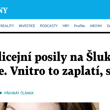
REALITY
INVESTICE
PODCASTY
HRY
PročNe
ARCHIV
D
licejní posily na Šl
. Vnitro to zaplatí, 
PŘEHRÁT ČLÁNEK