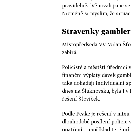
pravidelně. "Věnovali jsme s
Nicméně si myslím, že situac
Stravenky gamble
Místopředseda VV Milan Šťov
zabírá.
Policisté a městští úředníci 
finanční výplaty dávek gambl
také dohadují individuální s
dnes na Šluknovsku, byla i v
řešení Šťovíček.
Podle Peake je řešení v mixu 
dlouhodobé posílení policie 
opatření - například terénní 