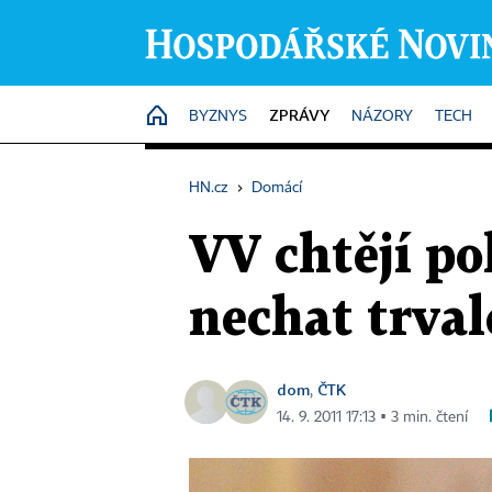
ZPRÁVY
HOME
BYZNYS
NÁZORY
TECH
HN.cz
›
Domácí
VV chtějí po
nechat trvale
dom
ČTK
,
14. 9. 2011 17:13 ▪ 3 min. čtení