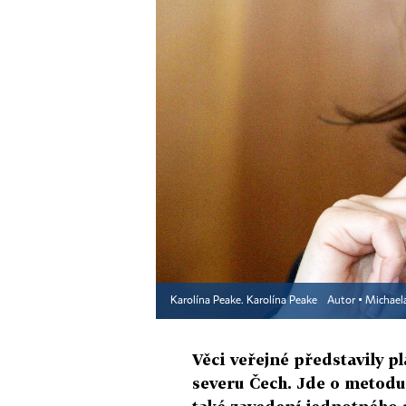
Karolína Peake. Karolína Peake
Autor ▪
Michael
Věci veřejné představily p
severu Čech. Jde o metodu 