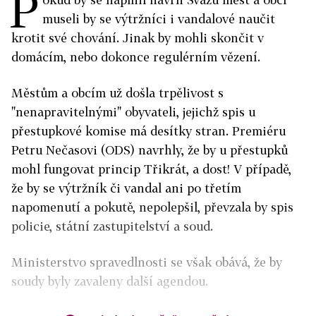
P
museli by se výtržníci i vandalové naučit
krotit své chování. Jinak by mohli skončit v
domácím, nebo dokonce regulérním vězení.
Městům a obcím už došla trpělivost s
"nenapravitelnými" obyvateli, jejichž spis u
přestupkové komise má desítky stran. Premiéru
Petru Nečasovi (ODS) navrhly, že by u přestupků
mohl fungovat princip Třikrát, a dost! V případě,
že by se výtržník či vandal ani po třetím
napomenutí a pokutě, nepolepšil, převzala by spis
policie, státní zastupitelství a soud.
Ministerstvo spravedlnosti se však obává, že by
soudy byly zavaleny další agendou.