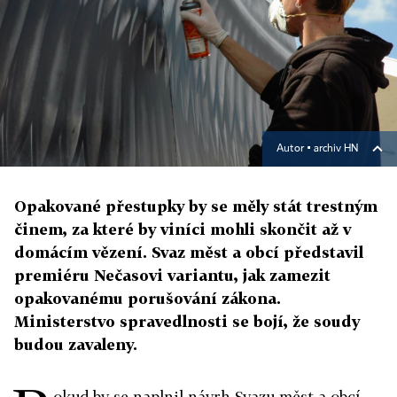
Autor ▪
archiv HN
Opakované přestupky by se měly stát trestným
činem, za které by viníci mohli skončit až v
domácím vězení. Svaz měst a obcí představil
premiéru Nečasovi variantu, jak zamezit
opakovanému porušování zákona.
Ministerstvo spravedlnosti se bojí, že soudy
budou zavaleny.
okud by se naplnil návrh Svazu měst a obcí