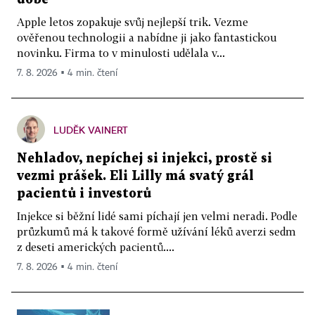
Apple letos zopakuje svůj nejlepší trik. Vezme
ověřenou technologii a nabídne ji jako fantastickou
novinku. Firma to v minulosti udělala v...
7. 8. 2026 ▪ 4 min. čtení
LUDĚK VAINERT
Nehladov, nepíchej si injekci, prostě si
vezmi prášek. Eli Lilly má svatý grál
pacientů i investorů
Injekce si běžní lidé sami píchají jen velmi neradi. Podle
průzkumů má k takové formě užívání léků averzi sedm
z deseti amerických pacientů....
7. 8. 2026 ▪ 4 min. čtení