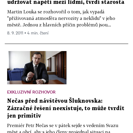
udržovat napětí mezi lidmi, tvrdí starosta
Martin Louka se rozhovořil o tom, jak vypadá
"přiživovaná atmosféra nervozity a neklidu" v jeho
městě. Jednou z hlavních příčin problémů jsou...
8. 9. 2011 ▪ 4 min. čtení
EXKLUZIVNÍ ROZHOVOR
Nečas před návštěvou Šluknovska:
Zázračné řešení neexistuje, to může tvrdit
jen primitiv
Premiér Petr Nečas se v pátek sejde s vedením Svazu
měst a obcí, aby s jeho členy projednal situaci na