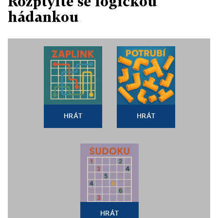
Rozptylte se logickou
hádankou
HRÁT
HRÁT
HRÁT