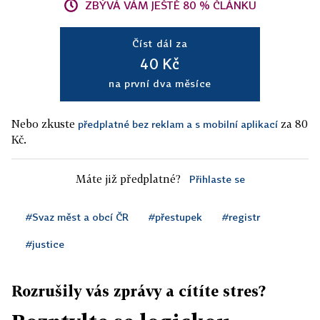
ZBÝVÁ VÁM JEŠTĚ 80 % ČLÁNKU
Číst dál za
40 Kč
na první dva měsíce
Nebo zkuste
za 80
předplatné bez reklam a s mobilní aplikací
Kč.
Máte již předplatné?
Přihlaste se
#Svaz měst a obcí ČR
#přestupek
#registr
#justice
Rozrušily vás zprávy a cítíte stres?