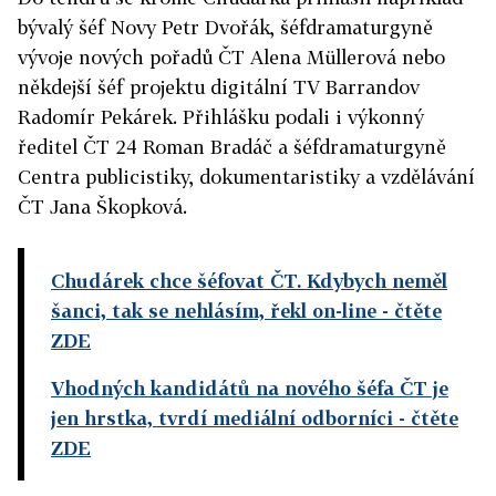
bývalý šéf Novy Petr Dvořák, šéfdramaturgyně
vývoje nových pořadů ČT Alena Müllerová nebo
někdejší šéf projektu digitální TV Barrandov
Radomír Pekárek. Přihlášku podali i výkonný
ředitel ČT 24 Roman Bradáč a šéfdramaturgyně
Centra publicistiky, dokumentaristiky a vzdělávání
ČT Jana Škopková.
Chudárek chce šéfovat ČT. Kdybych neměl
šanci, tak se nehlásím, řekl on-line
- čtěte
ZDE
Vhodných kandidátů na nového šéfa ČT je
jen hrstka, tvrdí mediální odborníci
- čtěte
ZDE