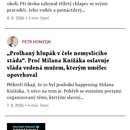
okolí. Při útoku zahynul tříletý chlapec se svými
prarodiči. Jeho rodiče a patnáctiletý...
8. 8. 2026 ▪ 3 min. čtení
PETR HONZEJK
„Prolhaný hlupák v čele nemyslícího
stáda“. Proč Milana Knížáka oslavuje
vláda vedená mužem, kterým umělec
opovrhoval
Někteří říkají, že to byl poslední happening Milana
Knížáka. A něco na tom je. Pohřeb se státními poctami
organizovaný těmi, kterými slavný...
7. 8. 2026 ▪ 4 min. čtení