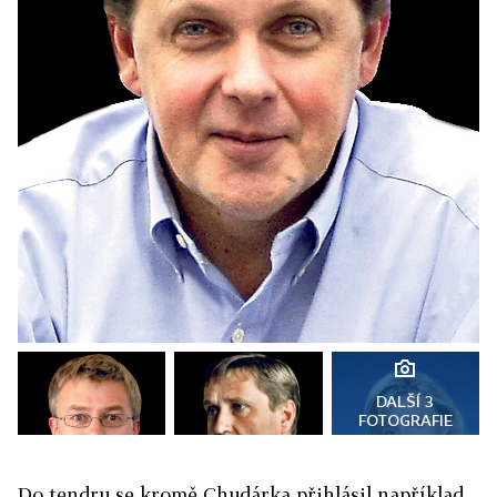
DALŠÍ 3
FOTOGRAFIE
Do tendru se kromě Chudárka přihlásil například