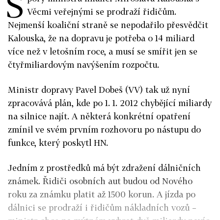
S
Věcmi veřejnými se prodraží řidičům.
Nejmenší koaliční straně se nepodařilo přesvědčit
Kalouska, že na dopravu je potřeba o 14 miliard
více než v letošním roce, a musí se smířit jen se
čtyřmiliardovým navýšením rozpočtu.
Ministr dopravy Pavel Dobeš (VV) tak už nyní
zpracovává plán, kde po 1. 1. 2012 chybějící miliardy
na silnice najít. A některá konkrétní opatření
zmínil ve svém prvním rozhovoru po nástupu do
funkce, který poskytl HN.
Jedním z prostředků má být zdražení dálničních
známek. Řidiči osobních aut budou od Nového
roku za známku platit až 1500 korun. A jízda po
dálnici se prodraží i řidičům nákladních vozů –