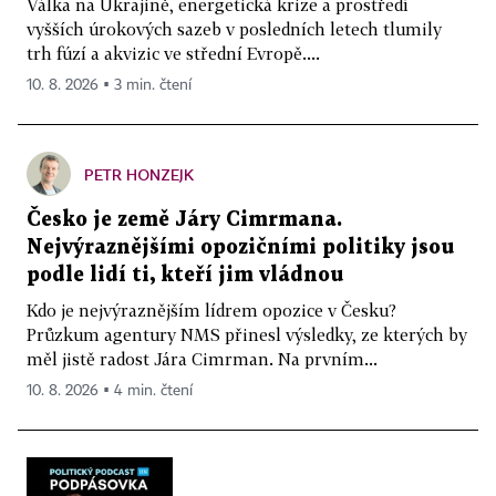
Válka na Ukrajině, energetická krize a prostředí
vyšších úrokových sazeb v posledních letech tlumily
trh fúzí a akvizic ve střední Evropě....
10. 8. 2026 ▪ 3 min. čtení
PETR HONZEJK
Česko je země Járy Cimrmana.
Nejvýraznějšími opozičními politiky jsou
podle lidí ti, kteří jim vládnou
Kdo je nejvýraznějším lídrem opozice v Česku?
Průzkum agentury NMS přinesl výsledky, ze kterých by
měl jistě radost Jára Cimrman. Na prvním...
10. 8. 2026 ▪ 4 min. čtení