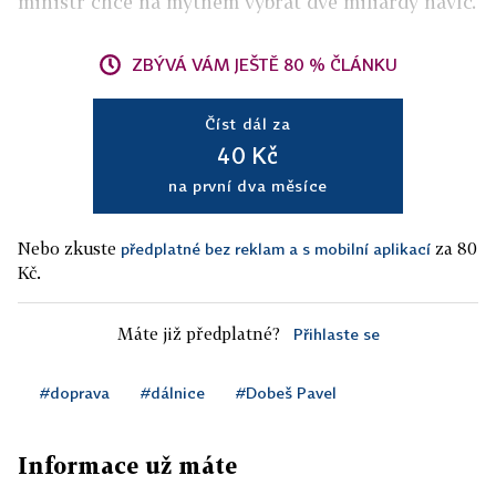
ministr chce na mýtném vybrat dvě miliardy navíc.
ZBÝVÁ VÁM JEŠTĚ 80 % ČLÁNKU
Číst dál za
40 Kč
na první dva měsíce
Nebo zkuste
za 80
předplatné bez reklam a s mobilní aplikací
Kč.
Máte již předplatné?
Přihlaste se
#doprava
#dálnice
#Dobeš Pavel
Informace už máte