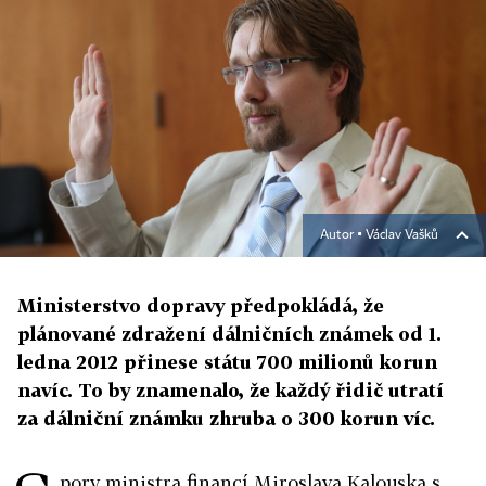
Autor ▪
Václav Vašků
Ministerstvo dopravy předpokládá, že
plánované zdražení dálničních známek od 1.
ledna 2012 přinese státu 700 milionů korun
navíc. To by znamenalo, že každý řidič utratí
za dálniční známku zhruba o 300 korun víc.
pory ministra financí Miroslava Kalouska s