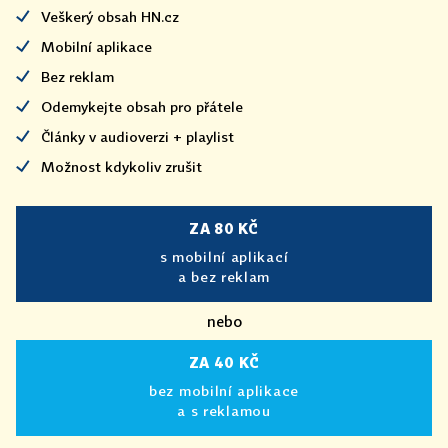
Veškerý obsah HN.cz
Mobilní aplikace
Bez reklam
Odemykejte obsah pro přátele
Články v audioverzi + playlist
Možnost kdykoliv zrušit
ZA 80 KČ
s mobilní aplikací
a bez reklam
nebo
ZA 40 KČ
bez mobilní aplikace
a s reklamou