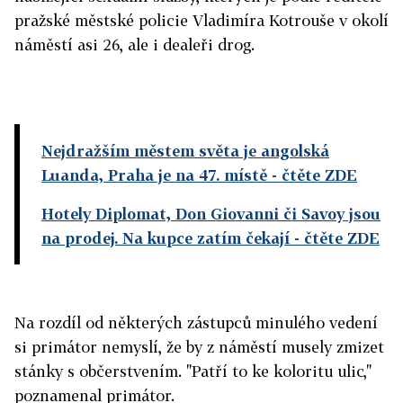
pražské městské policie Vladimíra Kotrouše v okolí
náměstí asi 26, ale i dealeři drog.
Nejdražším městem světa je angolská
Luanda, Praha je na 47. místě
- čtěte ZDE
Hotely Diplomat, Don Giovanni či Savoy jsou
na prodej. Na kupce zatím čekají
- čtěte ZDE
Na rozdíl od některých zástupců minulého vedení
si primátor nemyslí, že by z náměstí musely zmizet
stánky s občerstvením. "Patří to ke koloritu ulic,"
poznamenal primátor.