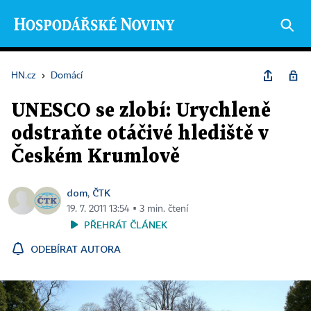
HN.cz
›
Domácí
UNESCO se zlobí: Urychleně
odstraňte otáčivé hlediště v
Českém Krumlově
dom
ČTK
,
19. 7. 2011 13:54 ▪ 3 min. čtení
PŘEHRÁT ČLÁNEK
ODEBÍRAT AUTORA