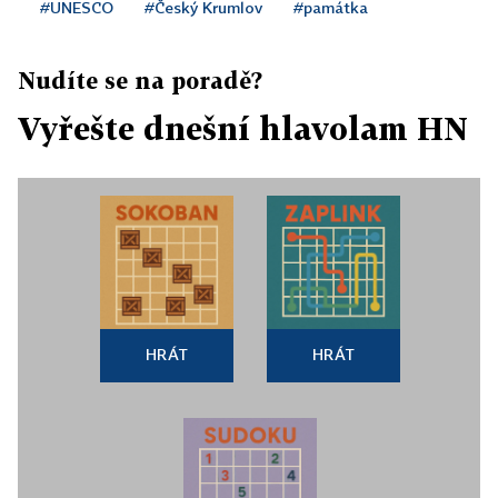
#UNESCO
#Český Krumlov
#památka
Nudíte se na poradě?
Vyřešte dnešní hlavolam HN
HRÁT
HRÁT