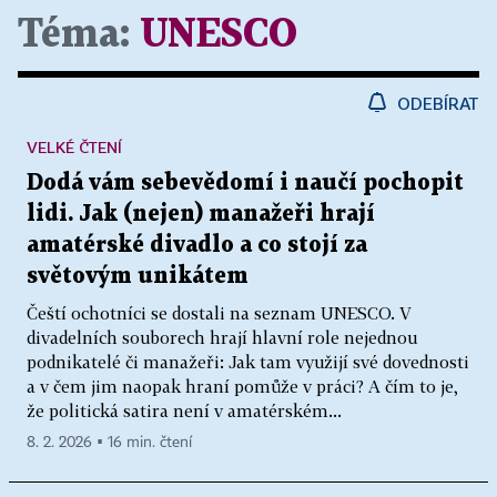
Téma:
UNESCO
ODEBÍRAT
VELKÉ ČTENÍ
Dodá vám sebevědomí i naučí pochopit
lidi. Jak (nejen) manažeři hrají
amatérské divadlo a co stojí za
světovým unikátem
Čeští ochotníci se dostali na seznam UNESCO. V
divadelních souborech hrají hlavní role nejednou
podnikatelé či manažeři: Jak tam využijí své dovednosti
a v čem jim naopak hraní pomůže v práci? A čím to je,
že politická satira není v amatérském...
8. 2. 2026 ▪ 16 min. čtení