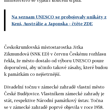
ministerstvo se vyjádří koncem srpna.
Na seznam UNESCO se probojovaly unikáty z
Keni, Austrálie a Japonska
- čtěte ZDE
Českokrumlovská místostarostka Jitka
Zikmundová (SNK ED) v červnu Českému rozhlasu
řekla, že město dostalo od výboru UNESCO pouze
doporučení, aby učinilo takové zásahy, které budou
k památkám co nejšetrnější.
Divadelní točnu v zámecké zahradě vlastní město
České Budějovice. Vlastníkem zámecké zahrady je
stát, respektive Národní památkový ústav. Točna
se v zámecké zahradě poprvé objevila v roce 1958.