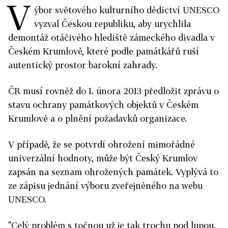
V
ýbor světového kulturního dědictví UNESCO
vyzval Českou republiku, aby urychlila
demontáž otáčivého hlediště zámeckého divadla v
Českém Krumlově, které podle památkářů ruší
autentický prostor barokní zahrady.
ČR musí rovněž do 1. února 2013 předložit zprávu o
stavu ochrany památkových objektů v Českém
Krumlově a o plnění požadavků organizace.
V případě, že se potvrdí ohrožení mimořádné
univerzální hodnoty, může být Český Krumlov
zapsán na seznam ohrožených památek. Vyplývá to
ze zápisu jednání výboru zveřejněného na webu
UNESCO.
"Celý problém s točnou už je tak trochu pod lupou.