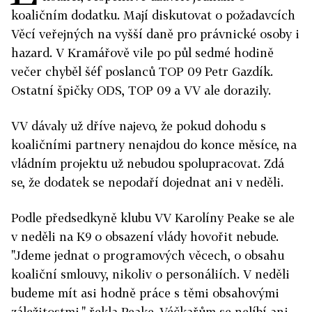
koaličním dodatku. Mají diskutovat o požadavcích
Věcí veřejných na vyšší daně pro právnické osoby i
hazard. V Kramářově vile po půl sedmé hodině
večer chyběl šéf poslanců TOP 09 Petr Gazdík.
Ostatní špičky ODS, TOP 09 a VV ale dorazily.
VV dávaly už dříve najevo, že pokud dohodu s
koaličními partnery nenajdou do konce měsíce, na
vládním projektu už nebudou spolupracovat. Zdá
se, že dodatek se nepodaří dojednat ani v neděli.
Podle předsedkyně klubu VV Karolíny Peake se ale
v neděli na K9 o obsazení vlády hovořit nebude.
"Jdeme jednat o programových věcech, o obsahu
koaliční smlouvy, nikoliv o personáliích. V neděli
budeme mít asi hodně práce s těmi obsahovými
záležitostmi," řekla Peake. Véčkařům se nelíbí ani