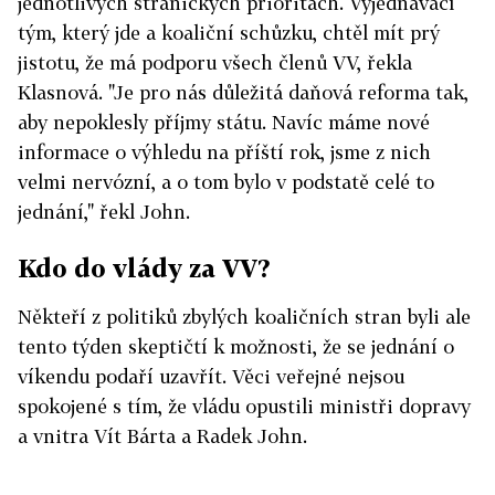
jednotlivých stranických prioritách. Vyjednávací
tým, který jde a koaliční schůzku, chtěl mít prý
jistotu, že má podporu všech členů VV, řekla
Klasnová. "Je pro nás důležitá daňová reforma tak,
aby nepoklesly příjmy státu. Navíc máme nové
informace o výhledu na příští rok, jsme z nich
velmi nervózní, a o tom bylo v podstatě celé to
jednání," řekl John.
Kdo do vlády za VV?
Někteří z politiků zbylých koaličních stran byli ale
tento týden skeptičtí k možnosti, že se jednání o
víkendu podaří uzavřít. Věci veřejné nejsou
spokojené s tím, že vládu opustili ministři dopravy
a vnitra Vít Bárta a Radek John.