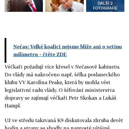
DALŠÍ 2
FOTOGRAFIE
Nečas: Velké koalici nejsme blíže ani o setinu
milimetru
- čtěte ZDE
Véčkaři požadují více křesel v Nečasově kabinetu.
Do vlády má nakročeno např. šéfka poslaneckého
klubu VV Karolína Peake, která by mohla vést
legislativní radu vlády. O šéfování ministerstva
dopravy se zajímají véčkaři Petr Skokan a Lukáš
Hampl.
Už ve středu takzvaná K9 diskutovala zhruba devět
hodin a strany se shodly na naprosté většině