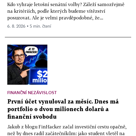
Kdo vyhraje letošní senátní volby? Záleží samozřejmě
na kritériích, podle kterých budeme vítězství
posuzovat. Ale je velmi pravděpodobné, že...
6. 8. 2026 ▪ 5 min. čtení
FINANČNÍ NEZÁVISLOST
První účet vynuloval za měsíc. Dnes má
portfolio o dvou milionech dolarů a
finanční svobodu
Jakub z blogu FinHacker začal investiční cestu opačně,
než by dnes radil začátečníkům: jako student vletěl na