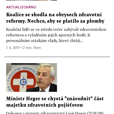
AKTUALIZOVÁNO
Koalice se shodla na obrysech zdravotní
reformy. Nechce, aby se platilo za plomby
Koaliční lídři se ve středu večer zabývali zdravotnickou
reformou a vyladěním jejích sporných bodů. K
personálním otázkám vlády, které chtějí...
1. 6. 2011 ▪ 2 min. čtení
Ministr Heger se chystá "znárodnit" část
majetku zdravotních pojišťoven
Dokonce i ministr zdravotnictví Leoš Heger (TOP 09)