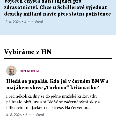
Vojtěch chystá další injekci pro
zdravotnictví. Chce u Schillerové vyjednat
desítky miliard navíc přes státní pojištěnce
13. 4. 2026 ▪ 4 min. čtení
Vybíráme z HN
JAN KUBITA
Hledá se papaláš. Kdo jel v černém BMW s
majákem skrze „Turkovu“ křižovatku?
Před několika dny se do jedné pražské křižovatky
přihnalo obří luxusní BMW se začerněnými skly a
blikajícím majáčkem na střeše. Na červenou...
4. 8. 2026 ▪ 6 min. čtení