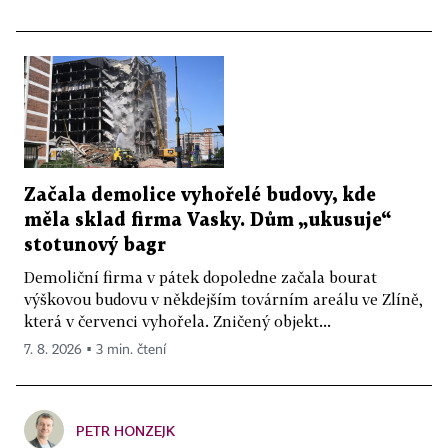
Začala demolice vyhořelé budovy, kde
měla sklad firma Vasky. Dům „ukusuje“
stotunový bagr
Demoliční firma v pátek dopoledne začala bourat
výškovou budovu v někdejším továrním areálu ve Zlíně,
která v červenci vyhořela. Zničený objekt...
7. 8. 2026 ▪ 3 min. čtení
PETR HONZEJK