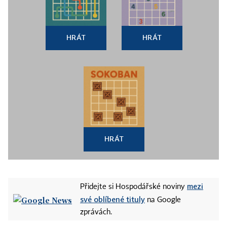
HRÁT
HRÁT
HRÁT
mezi
Přidejte si Hospodářské noviny
své oblíbené tituly
na Google
zprávách.