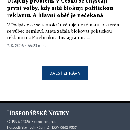
Utajený problém. V Česku se chystají
první volby, kdy sítě blokují politickou
reklamu. A hlavní oběť je nečekaná
V Podpásovce se tentokrát věnujeme tématu, o kterém
se vůbec nemluví. Meta začala blokovat politickou
reklamu na Facebooku a Instagramu a...
7. 8. 2026 ▪ 55:23 min.
DALŠÍ ZPRÁVY
©
1996-2026
Economia, a.s.
Hospodářské noviny (print) ISSN 0862-9587