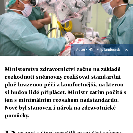
Autor ▪
HN – Filip Jandourek
Ministerstvo zdravotnictví začne na základě
rozhodnutí sněmovny rozlišovat standardní
plně hrazenou péčí a komfortnější, na kterou
si budou lidé připlácet. Ministr zatím počítá s
jen s minimálním rozsahem nadstandardu.
Nově byl stanoven i nárok na zdravotnické
pomůcky.
oslanci v úterý posvětili první část reformy