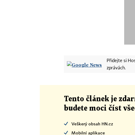
Přidejte si H
zprávách.
Tento článek
je
zdar
budete moci číst vš
Veškerý obsah HN.cz
Mobilní aplikace