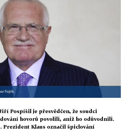
bor Fojtík
Jiří Pospíšil je přesvědčen, že soudci
edování hovorů povolili, aniž ho odůvodnili.
d. Prezident Klaus označil špiclování