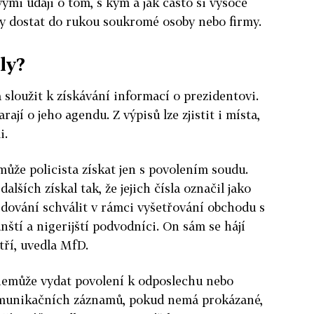
vými údaji o tom, s kým a jak často si vysoce
hly dostat do rukou soukromé osoby nebo firmy.
ly?
sloužit k získávání informací o prezidentovi.
rají o jeho agendu. Z výpisů lze zjistit i místa,
i.
ůže policista získat jen s povolením soudu.
alších získal tak, že jejich čísla označil jako
ledování schválit v rámci vyšetřování obchodu s
nští a nigerijští podvodníci. On sám se hájí
atří, uvedla MfD.
nemůže vydat povolení k odposlechu nebo
omunikačních záznamů, pokud nemá prokázané,