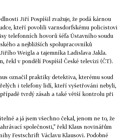
edlnosti Jiří Pospíšil zvažuje, že podá kárnou
udce, kteří povolili varnsdorfskému policistovi
isy telefonních hovorů šéfa Ústavního soudu
ského a nejbližších spolupracovníků
Jiřího Weigla a tajemníka Ladislava Jakla.
 řekl v pondělí Pospíšil České televizi (ČT).
us označil praktiky detektiva, kterému soud
elých i telefony lidí, kteří vyšetřováni nebyli,
případě tvrdý zásah a také větší kontrolu při
itelné a já jsem všechno čekal, jenom ne to, že
nahrávací společnosti," řekl Klaus novinářům
nihy Festschrift Václavu Klausovi. Podobné