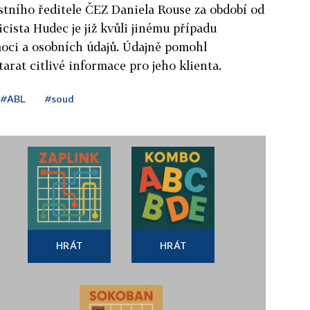
stního ředitele ČEZ Daniela Rouse za období od
icista Hudec je již kvůli jinému případu
moci a osobních údajů. Údajně pomohl
rat citlivé informace pro jeho klienta.
#ABL
#soud
HRÁT
HRÁT