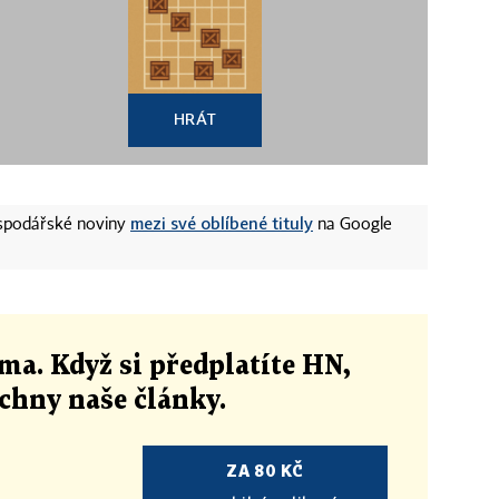
HRÁT
mezi své oblíbené tituly
ospodářské noviny
na Google
ma. Když si předplatíte HN,
echny naše články
.
ZA 80 KČ