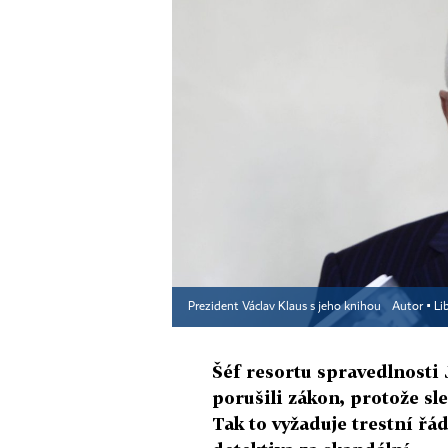
Prezident Václav Klaus s jeho knihou
Autor ▪
Li
Šéf resortu spravedlnosti 
porušili zákon, protože sl
Tak to vyžaduje trestní řá