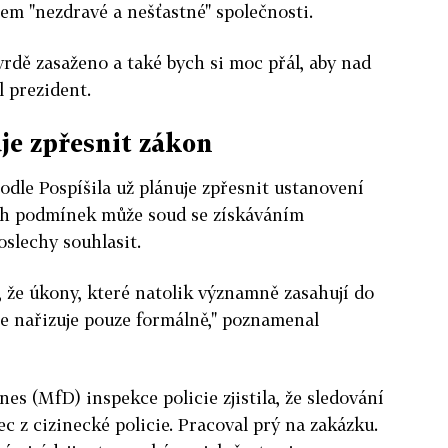
zem "nezdravé a nešťastné" společnosti.
vrdě zasaženo a také bych si moc přál, aby nad
l prezident.
je zpřesnit zákon
odle Pospíšila už plánuje zpřesnit ustanovení
kých podmínek může soud se získáváním
oslechy souhlasit.
, že úkony, které natolik významně zasahují do
e nařizuje pouze formálně," poznamenal
es (MfD) inspekce policie zjistila, že sledování
c z cizinecké policie. Pracoval prý na zakázku.