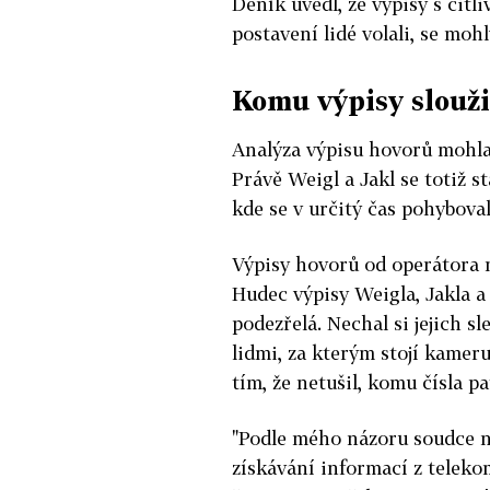
Deník uvedl, že výpisy s citli
postavení lidé volali, se mo
Komu výpisy slouži
Analýza výpisu hovorů mohla 
Právě Weigl a Jakl se totiž sta
kde se v určitý čas pohyboval
Výpisy hovorů od operátora m
Hudec výpisy Weigla, Jakla a d
podezřelá. Nechal si jejich s
lidmi, za kterým stojí kameru
tím, že netušil, komu čísla p
"Podle mého názoru soudce 
získávání informací z telek