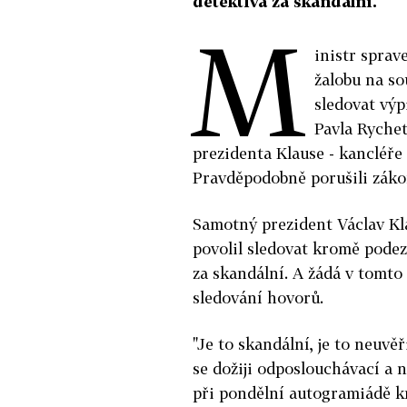
detektiva za skandální.
M
inistr sprav
žalobu na so
sledovat výp
Pavla Rychet
prezidenta Klause - kancléře 
Pravděpodobně porušili zákon,
Samotný prezident Václav Kla
povolil sledovat kromě podezř
za skandální. A žádá v tomto 
sledování hovorů.
"Je to skandální, je to neuvěř
se dožiji odposlouchávací a 
při pondělní autogramiádě k