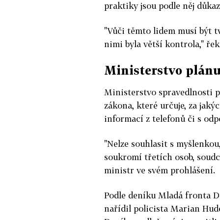
praktiky jsou podle něj důka
"Vůči těmto lidem musí být t
nimi byla větší kontrola," řek
Ministerstvo plánu
Ministerstvo spravedlnosti p
zákona, které určuje, za ja
informací z telefonů či s odp
"Nelze souhlasit s myšlenkou
soukromí třetích osob, soudc
ministr ve svém prohlášení.
Podle deníku Mladá fronta Dn
nařídil policista Marian Hude