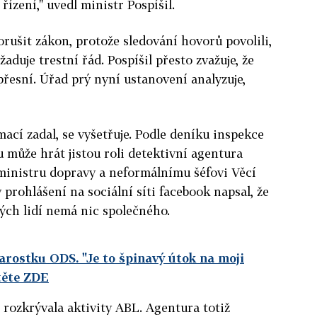
 řízení," uvedl ministr Pospíšil.
orušit zákon, protože sledování hovorů povolili,
aduje trestní řád. Pospíšil přesto zvažuje, že
přesní. Úřad prý nyní ustanovení analyzuje,
ací zadal, se vyšetřuje. Podle deníku inspekce
du může hrát jistou roli detektivní agentura
ministru dopravy a neformálnímu šéfovi Věcí
 prohlášení na sociální síti facebook napsal, že
ých lidí nemá nic společného.
arostku ODS. "Je to špinavý útok na moji
těte ZDE
 rozkrývala aktivity ABL. Agentura totiž