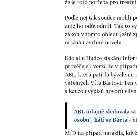
že je toto potřeba pro trestní
Podle něj tak soudce mohli p
aniž ho odůvodnili. Tak to vyž
zákon v tomto ohledu ještě z
možná navrhne novelu.
Kdo si u Hudce získání inform
prověřuje i verzi, že v přípa
ABL, která patřila bývalému 
veřejných Vítu Bártovi. Ten v
s kauzou výpisů hovorů vlivn
ABL údajně sledovala st
osobu", hájí se Bárta
- č
MfD na případ narazila, když