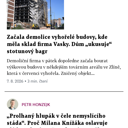
Začala demolice vyhořelé budovy, kde
měla sklad firma Vasky. Dům „ukusuje“
stotunový bagr
Demoliční firma v pátek dopoledne začala bourat
výškovou budovu v někdejším továrním areálu ve Zlíně,
která v červenci vyhořela. Zničený objekt...
7. 8. 2026 ▪ 3 min. čtení
PETR HONZEJK
„Prolhaný hlupák v čele nemyslícího
stáda“. Proč Milana Knížáka oslavuje