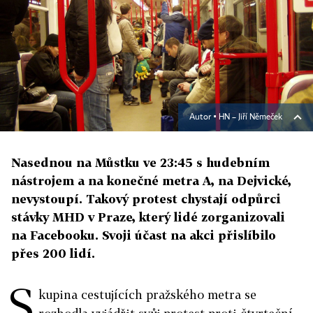
Autor ▪
HN – Jiří Němeček
Nasednou na Můstku ve 23:45 s hudebním
nástrojem a na konečné metra A, na Dejvické,
nevystoupí. Takový protest chystají odpůrci
stávky MHD v Praze, který lidé zorganizovali
na Facebooku. Svoji účast na akci přislíbilo
přes 200 lidí.
S
kupina cestujících pražského metra se