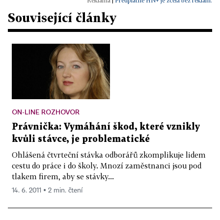
|
Předplatné HN+ je zcela bez reklam.
Související články
ON-LINE ROZHOVOR
Právnička: Vymáhání škod, které vznikly
kvůli stávce, je problematické
Ohlášená čtvrteční stávka odborářů zkomplikuje lidem
cestu do práce i do školy. Mnozí zaměstnanci jsou pod
tlakem firem, aby se stávky...
14. 6. 2011 ▪ 2 min. čtení