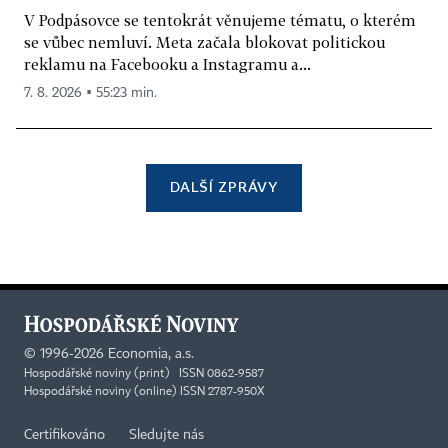
V Podpásovce se tentokrát věnujeme tématu, o kterém
se vůbec nemluví. Meta začala blokovat politickou
reklamu na Facebooku a Instagramu a...
7. 8. 2026 ▪ 55:23 min.
DALŠÍ ZPRÁVY
©
1996-2026
Economia, a.s.
Hospodářské noviny (print) ISSN 0862-9587
Hospodářské noviny (online) ISSN 2787-950X
Certifikováno
Sledujte nás