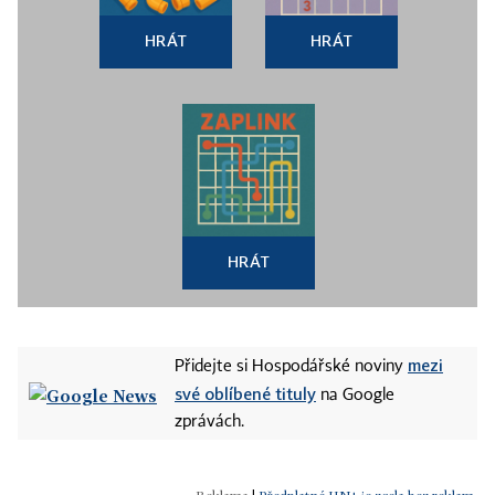
HRÁT
HRÁT
HRÁT
mezi
Přidejte si Hospodářské noviny
své oblíbené tituly
na Google
zprávách.