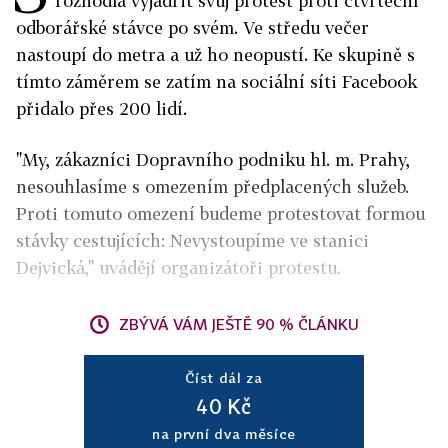
rozhodla vyjádřit svůj protest proti čtvrteční
odborářské stávce po svém. Ve středu večer
nastoupí do metra a už ho neopustí. Ke skupině s
tímto záměrem se zatím na sociální síti Facebook
přidalo přes 200 lidí.
"My, zákazníci Dopravního podniku hl. m. Prahy,
nesouhlasíme s omezením předplacených služeb.
Proti tomuto omezení budeme protestovat formou
stávky cestujících: Nevystoupíme ve stanici
Dejvická," uvádějí organizátoři protestu.
ZBÝVÁ VÁM JEŠTĚ 90 % ČLÁNKU
Číst dál za
40 Kč
na první dva měsíce