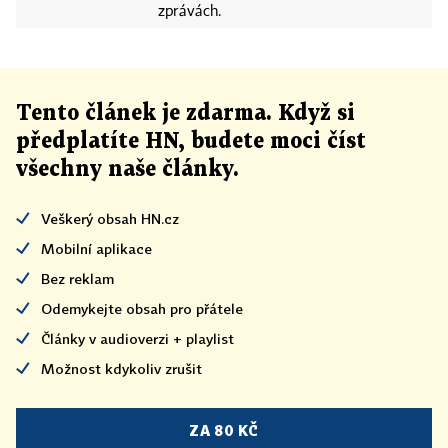
zprávách.
Tento článek
je
zdarma. Když si
předplatíte HN, budete moci číst
všechny naše články
.
Veškerý obsah HN.cz
Mobilní aplikace
Bez reklam
Odemykejte obsah pro přátele
Články v audioverzi + playlist
Možnost kdykoliv zrušit
ZA 80 KČ