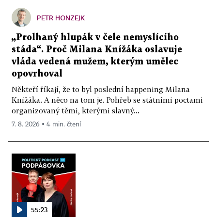
PETR HONZEJK
„Prolhaný hlupák v čele nemyslícího
stáda“. Proč Milana Knížáka oslavuje
vláda vedená mužem, kterým umělec
opovrhoval
Někteří říkají, že to byl poslední happening Milana
Knížáka. A něco na tom je. Pohřeb se státními poctami
organizovaný těmi, kterými slavný...
7. 8. 2026 ▪ 4 min. čtení
55:23