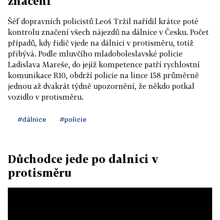
značení
Šéf dopravních policistů Leoš Tržil nařídil krátce poté
kontrolu značení všech nájezdů na dálnice v Česku. Počet
případů, kdy řidič vjede na dálnici v protisměru, totiž
přibývá. Podle mluvčího mladoboleslavské policie
Ladislava Mareše, do jejíž kompetence patří rychlostní
komunikace R10, obdrží policie na lince 158 průměrně
jednou až dvakrát týdně upozornění, že někdo potkal
vozidlo v protisměru.
#dálnice
#policie
Důchodce jede po dalnici v
protisměru