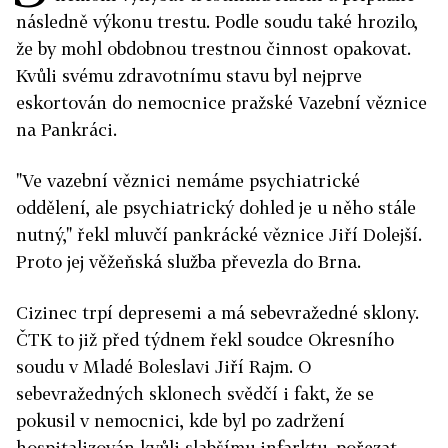
následně výkonu trestu. Podle soudu také hrozilo,
že by mohl obdobnou trestnou činnost opakovat.
Kvůli svému zdravotnímu stavu byl nejprve
eskortován do nemocnice pražské Vazební věznice
na Pankráci.
"Ve vazební věznici nemáme psychiatrické
oddělení, ale psychiatrický dohled je u něho stále
nutný," řekl mluvčí pankrácké věznice Jiří Dolejší.
Proto jej věžeňská služba převezla do Brna.
Cizinec trpí depresemi a má sebevražedné sklony.
ČTK to již před týdnem řekl soudce Okresního
soudu v Mladé Boleslavi Jiří Rajm. O
sebevražedných sklonech svědčí i fakt, že se
pokusil v nemocnici, kde byl po zadržení
hospitalizován kvůli slabšímu infarktu, pořezat