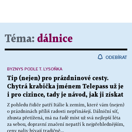
Téma:
dálnice
ODEBÍRAT
BYZNYS PODLE T. LYSOŇKA
Tip (nejen) pro prázdninové cesty.
Chytrá krabička jménem Telepass už je
i pro cizince, tady je návod, jak ji získat
Z pohledu řidiče patří Itálie k zemím, které vám (nejen)
o prázdninách příliš radosti nepřinášejí. Dálniční síť,
zhusta přetížená, má na řadě míst už svá nejlepší léta
za sebou, dopravní značení nepatří k nejpřehlednějším,
ceny paliv bývají tradičně...