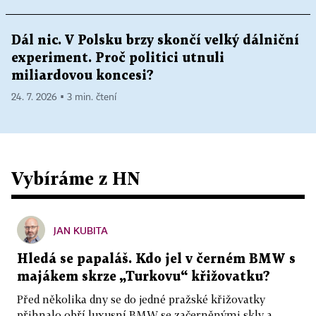
Dál nic. V Polsku brzy skončí velký dálniční
experiment. Proč politici utnuli
miliardovou koncesi?
24. 7. 2026 ▪ 3 min. čtení
Vybíráme z HN
JAN KUBITA
Hledá se papaláš. Kdo jel v černém BMW s
majákem skrze „Turkovu“ křižovatku?
Před několika dny se do jedné pražské křižovatky
přihnalo obří luxusní BMW se začerněnými skly a