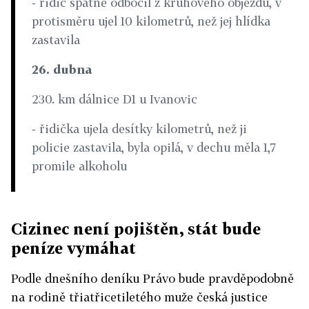
- řidič špatně odbočil z kruhového objezdu, v
protisměru ujel 10 kilometrů, než jej hlídka
zastavila
26. dubna
230. km dálnice D1 u Ivanovic
- řidička ujela desítky kilometrů, než ji
policie zastavila, byla opilá, v dechu měla 1,7
promile alkoholu
Cizinec není pojištěn, stát bude
peníze vymáhat
Podle dnešního deníku Právo bude pravděpodobně
na rodině třiatřicetiletého muže česká justice