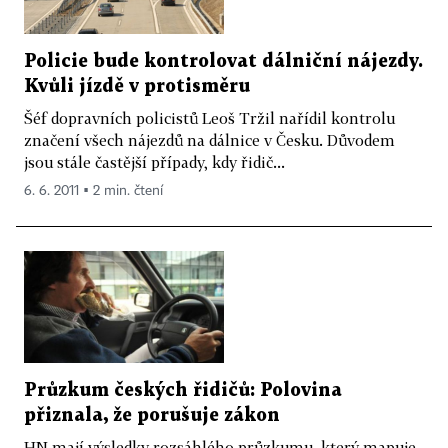
Policie bude kontrolovat dálniční nájezdy.
Kvůli jízdě v protisměru
Šéf dopravních policistů Leoš Tržil nařídil kontrolu
značení všech nájezdů na dálnice v Česku. Důvodem
jsou stále častější případy, kdy řidič...
6. 6. 2011 ▪ 2 min. čtení
Průzkum českých řidičů: Polovina
přiznala, že porušuje zákon
HN mají výsledky rozsáhlého průzkumu, který mapuje,