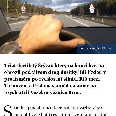
Autor ▪
archiv HN
Třiatřicetiletý Švýcar, který na konci května
ohrozil pod vlivem drog desítky lidí jízdou v
protisměru po rychlostní silnici R10 mezi
Turnovem a Prahou, skončil nakonec na
psychiatrii Vazební věznice Brno.
S
oudce poslal muže 1. června do vazby, aby se
nemohl vyhýbat trestnímu řízení a případně