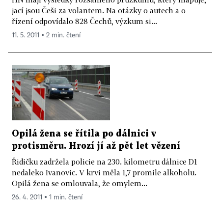
jací jsou Češi za volantem. Na otázky o autech a o
řízení odpovídalo 828 Čechů, výzkum si...
11. 5. 2011 ▪ 2 min. čtení
Opilá žena se řítila po dálnici v
protisměru. Hrozí jí až pět let vězení
Řidičku zadržela policie na 230. kilometru dálnice D1
nedaleko Ivanovic. V krvi měla 1,7 promile alkoholu.
Opilá žena se omlouvala, že omylem...
26. 4. 2011 ▪ 1 min. čtení