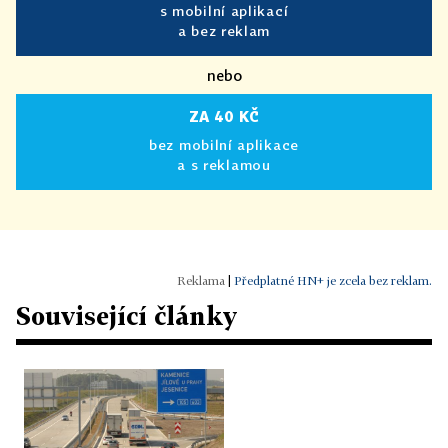
s mobilní aplikací
a bez reklam
nebo
ZA 40 KČ
bez mobilní aplikace
a s reklamou
|
Předplatné HN+ je zcela bez reklam.
Související články