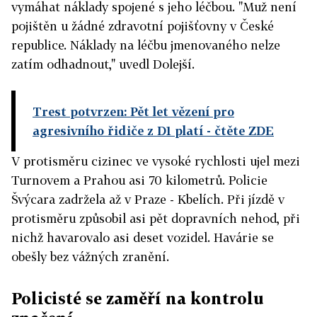
vymáhat náklady spojené s jeho léčbou. "Muž není
pojištěn u žádné zdravotní pojišťovny v České
republice. Náklady na léčbu jmenovaného nelze
zatím odhadnout," uvedl Dolejší.
Trest potvrzen: Pět let vězení pro
agresivního řidiče z D1 platí
- čtěte ZDE
V protisměru cizinec ve vysoké rychlosti ujel mezi
Turnovem a Prahou asi 70 kilometrů. Policie
Švýcara zadržela až v Praze - Kbelích. Při jízdě v
protisměru způsobil asi pět dopravních nehod, při
nichž havarovalo asi deset vozidel. Havárie se
obešly bez vážných zranění.
Policisté se zaměří na kontrolu