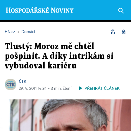
HN.cz
›
Domácí
Tlustý: Moroz mě chtěl
pošpinit. A díky intrikám si
vybudoval kariéru
ČTK
PŘEHRÁT ČLÁNEK
29. 4. 2011 14:34 ▪ 3 min. čtení