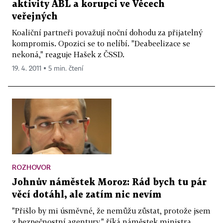
aktivity ABL a korupci ve Věcech
veřejných
Koaliční partneři považují noční dohodu za přijatelný
kompromis. Opozici se to nelíbí. "Deabeelizace se
nekoná," reaguje Hašek z ČSSD.
19. 4. 2011 ▪ 5 min. čtení
ROZHOVOR
Johnův náměstek Moroz: Rád bych tu pár
věcí dotáhl, ale zatím nic nevím
"Přišlo by mi úsměvné, že nemůžu zůstat, protože jsem
z bezpečnostní agentury," říká náměstek ministra