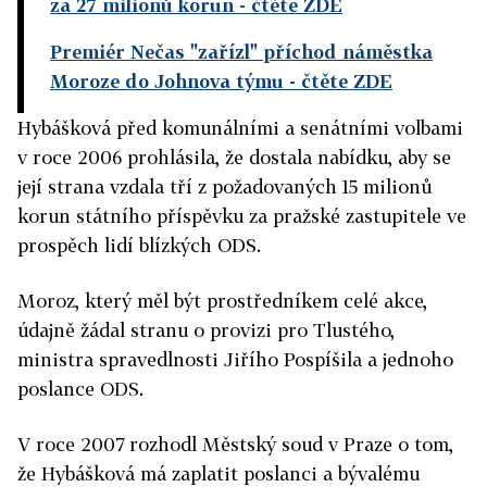
za 27 milionů korun
- čtěte ZDE
Premiér Nečas "zařízl" příchod náměstka
Moroze do Johnova týmu
- čtěte ZDE
Hybášková před komunálními a senátními volbami
v roce 2006 prohlásila, že dostala nabídku, aby se
její strana vzdala tří z požadovaných 15 milionů
korun státního příspěvku za pražské zastupitele ve
prospěch lidí blízkých ODS.
Moroz, který měl být prostředníkem celé akce,
údajně žádal stranu o provizi pro Tlustého,
ministra spravedlnosti Jiřího Pospíšila a jednoho
poslance ODS.
V roce 2007 rozhodl Městský soud v Praze o tom,
že Hybášková má zaplatit poslanci a bývalému