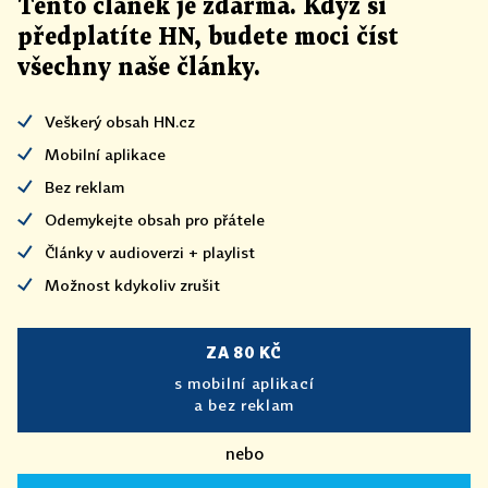
Tento článek
je
zdarma. Když si
předplatíte HN, budete moci číst
všechny naše články
.
Veškerý obsah HN.cz
Mobilní aplikace
Bez reklam
Odemykejte obsah pro přátele
Články v audioverzi + playlist
Možnost kdykoliv zrušit
ZA 80 KČ
s mobilní aplikací
a bez reklam
nebo