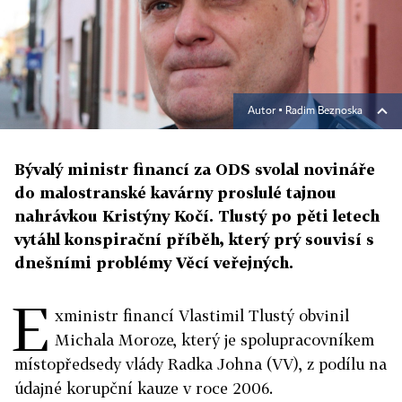
Autor ▪
Radim Beznoska
Bývalý ministr financí za ODS svolal novináře
do malostranské kavárny proslulé tajnou
nahrávkou Kristýny Kočí. Tlustý po pěti letech
vytáhl konspirační příběh, který prý souvisí s
dnešními problémy Věcí veřejných.
E
xministr financí Vlastimil Tlustý obvinil
Michala Moroze, který je spolupracovníkem
místopředsedy vlády Radka Johna (VV), z podílu na
údajné korupční kauze v roce 2006.