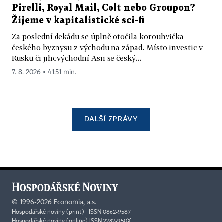
Pirelli, Royal Mail, Colt nebo Groupon?
Žijeme v kapitalistické sci-fi
Za poslední dekádu se úplně otočila korouhvička
českého byznysu z východu na západ. Místo investic v
Rusku či jihovýchodní Asii se český...
7. 8. 2026 ▪ 41:51 min.
DALŠÍ ZPRÁVY
©
1996-2026
Economia, a.s.
Hospodářské noviny (print) ISSN 0862-9587
Hospodářské noviny (online) ISSN 2787-950X