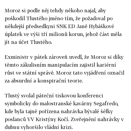
Moroz si podle něj tehdy někoho najal, aby
poškodil Tlustého jméno tím, že požadoval po
někdejší předsedkyni SNK ED Janě Hybáškové
úplatek ve výši tří milionů korun, jehož část měla
jít na účet Tlustého.
Exministr v pátek zároveň uvedl, že Moroz si díky
těmto zákulisním manipulacím zajistil kariérní
růst ve státní správě. Moroz tato vyjádření označil
za absurdní a konspirační teorie.
Tlustý svolal páteční tiskovou konferenci
symbolicky do malostranské kavárny Segafredo,
kde byla tajně pořízena nahrávka bývalé šéfky
poslanců VV Kristýny Kočí. Zveřejnění nahrávky v
dubnu vyhoršilo vládní krizi.