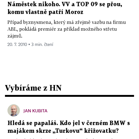
Náměstek nikoho. VV a TOP 09 se přou,
komu vlastně patří Moroz
Případ byznysmena, který má zřejmě vazbu na firmu
ABL, pokládá premiér za příklad možného střetu
zájmů.
20. 7. 2010 ▪ 3 min. čtení
Vybíráme z HN
JAN KUBITA
Hledá se papaláš. Kdo jel v černém BMW s
majákem skrze „Turkovu“ křižovatku?