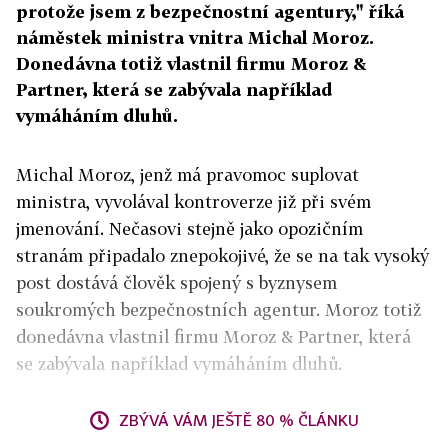
protože jsem z bezpečnostní agentury," říká
náměstek ministra vnitra Michal Moroz.
Donedávna totiž vlastnil firmu Moroz &
Partner, která se zabývala například
vymáháním dluhů.
Michal Moroz, jenž má pravomoc suplovat
ministra, vyvolával kontroverze již při svém
jmenování. Nečasovi stejně jako opozičním
stranám připadalo znepokojivé, že se na tak vysoký
post dostává člověk spojený s byznysem
soukromých bezpečnostních agentur. Moroz totiž
donedávna vlastnil firmu Moroz & Partner, která
se zabývala například vymáháním dluhů.
ZBÝVÁ VÁM JEŠTĚ 80 % ČLÁNKU