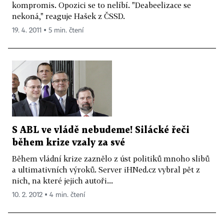
kompromis. Opozici se to nelíbí. "Deabeelizace se
nekoná," reaguje Hašek z ČSSD.
19. 4. 2011 ▪ 5 min. čtení
S ABL ve vládě nebudeme! Silácké řeči
během krize vzaly za své
Během vládní krize zaznělo z úst politiků mnoho slibů
a ultimativních výroků. Server iHNed.cz vybral pět z
nich, na které jejich autoři...
10. 2. 2012 ▪ 4 min. čtení