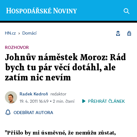
HN.cz
›
Domácí
ROZHOVOR
Johnův náměstek Moroz: Rád
bych tu pár věcí dotáhl, ale
zatím nic nevím
Radek Kedroň
redaktor
PŘEHRÁT ČLÁNEK
19. 4. 2011 16:49 ▪ 2 min. čtení
ODEBÍRAT AUTORA
"Přišlo by mi úsměvné, že nemůžu zůstat,