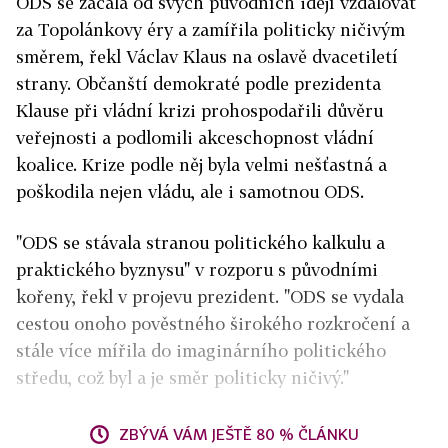
ODS se začala od svých původních idejí vzdalovat
za Topolánkovy éry a zamířila politicky ničivým
směrem, řekl Václav Klaus na oslavě dvacetiletí
strany. Občanští demokraté podle prezidenta
Klause při vládní krizi prohospodařili důvěru
veřejnosti a podlomili akceschopnost vládní
koalice. Krize podle něj byla velmi nešťastná a
poškodila nejen vládu, ale i samotnou ODS.
"ODS se stávala stranou politického kalkulu a
praktického byznysu" v rozporu s původními
kořeny, řekl v projevu prezident. "ODS se vydala
cestou onoho pověstného širokého rozkročení a
stále více mířila do imaginárního politického
středu, což byl a je směr politicky ničivý."
ZBÝVÁ VÁM JEŠTĚ 80 % ČLÁNKU