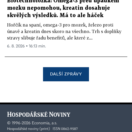
Biotechnoložka: Omega-3 před úpadkem
mozku nepomohou, kreatin dosahuje
skvělých výsledků. Má to ale háček
Hořčík na spaní, omega-3 pro mozek, železo proti
únavě a kreatin dnes skoro na všechno. Trh s doplňky
stravy slibuje řadu benefitů, ale které z...
6. 8. 2026 ▪ 16:13 min.
DALŠÍ ZPRÁVY
©
1996-2026
Economia, a.s.
Hospodářské noviny (print) ISSN 0862-9587