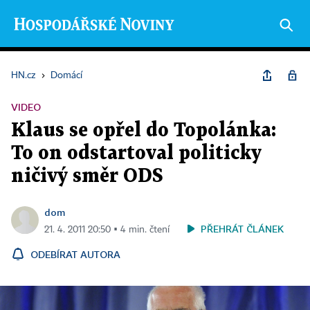
HN.cz
›
Domácí
VIDEO
Klaus se opřel do Topolánka:
To on odstartoval politicky
ničivý směr ODS
dom
PŘEHRÁT ČLÁNEK
21. 4. 2011 20:50 ▪ 4 min. čtení
ODEBÍRAT AUTORA