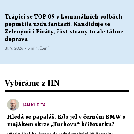
Trápící se TOP 09 v komunálních volbách
popustila uzdu fantazii. Kandiduje se
Zelenými i Piráty, část strany to ale táhne
doprava
31. 7. 2026 ▪ 5 min. čtení
Vybíráme z HN
JAN KUBITA
Hledá se papaláš. Kdo jel v černém BMW s
majákem skrze „Turkovu“ křižovatku?
Před několika dny se do jedné pražské křižovatky