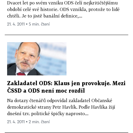
Dvacet let po svém vzniku ODS čelí nejkritičtějšímu
období celé své historie. ODS vznikla, protože to lidé
chtěli. Je to jistě banální definice,...
21. 4. 2011 ▪ 5 min. čtení
Zakladatel ODS: Klaus jen provokuje. Mezi
ČSSD a ODS není moc rozdíl
Na dotazy čtenářů odpovídal zakladatel Občanské
demokratické strany Petr Havlík. Podle Havlíka žijí
dnešní tzv. politické špičky naprosto...
21. 4. 2011 ▪ 2 min. čtení