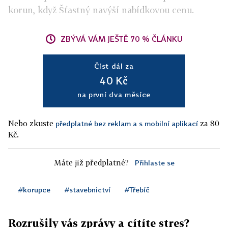
korun, když Šťastný navýší nabídkovou cenu.
ZBÝVÁ VÁM JEŠTĚ 70 % ČLÁNKU
Číst dál za
40 Kč
na první dva měsíce
Nebo zkuste
za 80
předplatné bez reklam a s mobilní aplikací
Kč.
Máte již předplatné?
Přihlaste se
#korupce
#stavebnictví
#Třebíč
Rozrušily vás zprávy a cítíte stres?