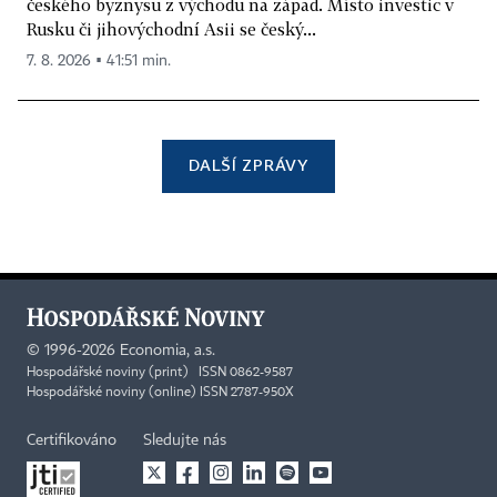
českého byznysu z východu na západ. Místo investic v
Rusku či jihovýchodní Asii se český...
7. 8. 2026 ▪ 41:51 min.
DALŠÍ ZPRÁVY
©
1996-2026
Economia, a.s.
Hospodářské noviny (print) ISSN 0862-9587
Hospodářské noviny (online) ISSN 2787-950X
Certifikováno
Sledujte nás