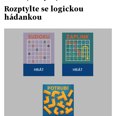
Rozptylte se logickou
hádankou
HRÁT
HRÁT