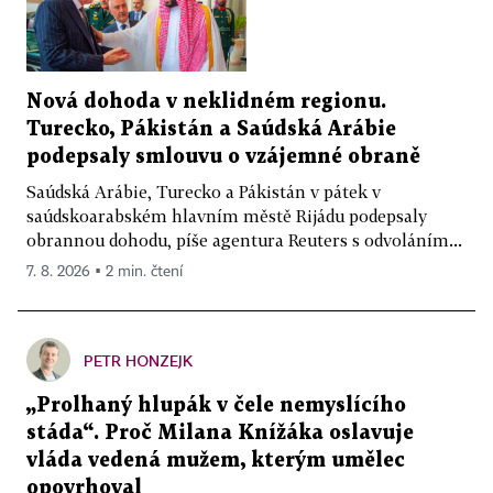
Nová dohoda v neklidném regionu.
Turecko, Pákistán a Saúdská Arábie
podepsaly smlouvu o vzájemné obraně
Saúdská Arábie, Turecko a Pákistán v pátek v
saúdskoarabském hlavním městě Rijádu podepsaly
obrannou dohodu, píše agentura Reuters s odvoláním...
7. 8. 2026 ▪ 2 min. čtení
PETR HONZEJK
„Prolhaný hlupák v čele nemyslícího
stáda“. Proč Milana Knížáka oslavuje
vláda vedená mužem, kterým umělec
opovrhoval