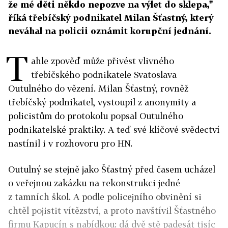
že mé děti někdo nepozve na výlet do sklepa,"
říká třebíčský podnikatel Milan Šťastný, který
neváhal na policii oznámit korupční jednání.
T
ahle zpověď může přivést vlivného
třebíčského podnikatele Svatoslava
Outulného do vězení. Milan Šťastný, rovněž
třebíčský podnikatel, vystoupil z anonymity a
policistům do protokolu popsal Outulného
podnikatelské praktiky. A teď své klíčové svědectví
nastínil i v rozhovoru pro HN.
Outulný se stejně jako Šťastný před časem ucházel
o veřejnou zakázku na rekonstrukci jedné
z tamních škol. A podle policejního obvinění si
chtěl pojistit vítězství, a proto navštívil Šťastného
firmu Kapucín s nabídkou: dá dvě stě padesát tisíc