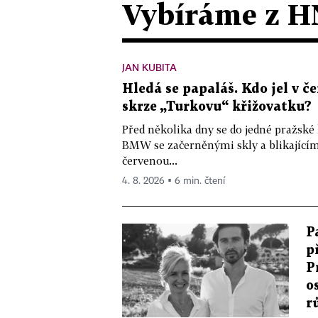
Vybíráme z H
JAN KUBITA
Hledá se papaláš. Kdo jel v
skrze „Turkovu“ křižovatku?
Před několika dny se do jedné pražské
BMW se začerněnými skly a blikající
červenou...
4. 8. 2026 ▪ 6 min. čtení
P
p
P
o
r