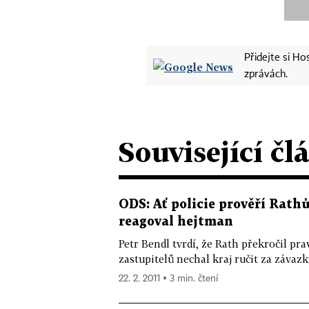
Přidejte si H
zprávách.
Související čl
ODS: Ať policie prověří Rathů
reagoval hejtman
Petr Bendl tvrdí, že Rath překročil p
zastupitelů nechal kraj ručit za závaz
22. 2. 2011 ▪ 3 min. čtení