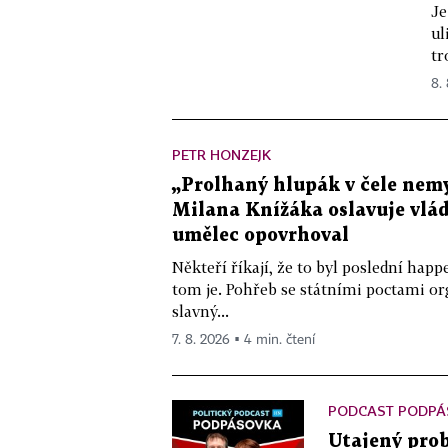
Je
ul
tr
8.
PETR HONZEJK
„Prolhaný hlupák v čele nemy
Milana Knížáka oslavuje vlá
umělec opovrhoval
Někteří říkají, že to byl poslední ha
tom je. Pohřeb se státními poctami o
slavný...
7. 8. 2026 ▪ 4 min. čtení
PODCAST PODPÁ
Utajený prob