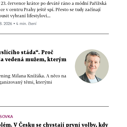
 23. července krátce po deváté ráno a módní Pařížská
ice v centru Prahy ještě spí. Přesto se tudy začínají
ousit vybraní lifestyloví...
 8. 2026 ▪ 4 min. čtení
slícího stáda“. Proč
da vedená mužem, kterým
ppening Milana Knížáka. A něco na
rganizovaný těmi, kterými
SOVKA
lém. V Česku se chystají první volby, kdy