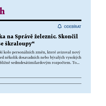
th
ODEBÍRAT
ka na Správě železnic. Skončil
se škraloupy“
ší kolo personálních změn, které avizoval nový
ned několik dosavadních nebo bývalých vysokých
ibližně sedmdesátimilardovým rozpočtem. To...