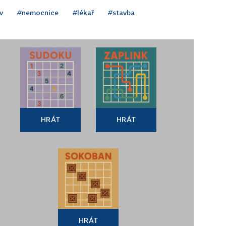
v
#nemocnice
#lékař
#stavba
HRÁT
HRÁT
HRÁT