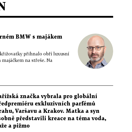
N
 černém BMW s majákem
 křižovatky přihnalo obří luxusní
m majáčkem na střeše. Na
ařížská značka vybrala pro globální
ředpremiéru exkluzivních parfémů
rahu, Varšavu a Krakov. Matka a syn
sobně představili kreace na téma voda,
ůže a pižmo