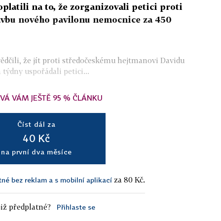
platili na to, že zorganizovali petici proti
vbu nového pavilonu nemocnice za 450
vědčili, že jít proti středočeskému hejtmanovi Davidu
týdny uspořádali petici...
VÁ VÁM JEŠTĚ 95 % ČLÁNKU
Číst dál za
40 Kč
na první dva měsíce
za 80 Kč.
tné bez reklam a s mobilní aplikací
iž předplatné?
Přihlaste se