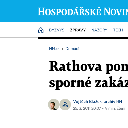
ZPRÁVY
HOME
BYZNYS
NÁZORY
TECH
HN.cz
›
Domácí
Rathova poms
sporné zakáz
Vojtěch Blažek
archiv HN
,
25. 3. 2011 20:07 ▪ 4 min. čtení