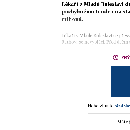
Lékaři z Mladé Boleslavi do
pochybnému tendru na sta
milionů.
Lékaři v Mladé Boleslavi se přes
Rathovi se nevyplácí. Před dvěma 
ZBÝ
Nebo zkuste
předpla
Máte j