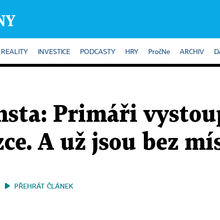
REALITY
INVESTICE
PODCASTY
HRY
PročNe
ARCHIV
D
ta: Primáři vystoup
ce. A už jsou bez mí
PŘEHRÁT ČLÁNEK