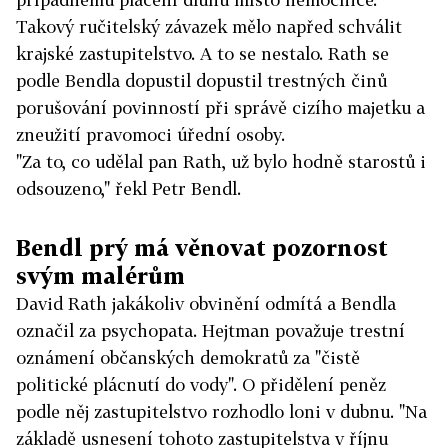
Takový ručitelský závazek mělo napřed schválit
krajské zastupitelstvo. A to se nestalo. Rath se
podle Bendla dopustil dopustil trestných činů
porušování povinností při správě cizího majetku a
zneužití pravomoci úřední osoby.
"Za to, co udělal pan Rath, už bylo hodně starostů i
odsouzeno," řekl Petr Bendl.
Bendl prý má věnovat pozornost
svým malérům
David Rath jakákoliv obvinění odmítá a Bendla
označil za psychopata. Hejtman považuje trestní
oznámení občanských demokratů za "čistě
politické plácnutí do vody". O přidělení peněz
podle něj zastupitelstvo rozhodlo loni v dubnu. "Na
základě usnesení tohoto zastupitelstva v říjnu