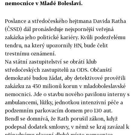
nemocnice v Mladé Boleslavi.
Poslance a středočeského hejtmana Davida Ratha
(ČSSD) dál pronásleduje nejspornější veřejná
zakázka jeho politické kariéry. Kvůli podezřelému
tendru, na který upozornily HN, bude čelit
trestnímu oznámení.
Na státní zastupitelství se obrátí klub
středočeských zastupitelů za ODS. Občanští
demokraté budou žádat, aby detektivové prověřili
zakázku za 450 milionů korun v mladoboleslavské
nemocnici. Jde o stavbu nového pavilonu interny s
ambulancemi, lůžky, jednotkou intenzivní péče a
podzemním parkovacím domem pro 130 aut.
Bendl se domnívá, že Rath porušil zákon, když
podepsal dodatek smlouvy, v němž se kraj zavázal k
případnému placení dluhů místo nemocnice.