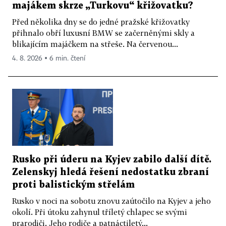
majákem skrze „Turkovu“ křižovatku?
Před několika dny se do jedné pražské křižovatky
přihnalo obří luxusní BMW se začerněnými skly a
blikajícím majáčkem na střeše. Na červenou...
4. 8. 2026 ▪ 6 min. čtení
Rusko při úderu na Kyjev zabilo další dítě.
Zelenskyj hledá řešení nedostatku zbraní
proti balistickým střelám
Rusko v noci na sobotu znovu zaútočilo na Kyjev a jeho
okolí. Při útoku zahynul tříletý chlapec se svými
prarodiči. Jeho rodiče a patnáctiletý...