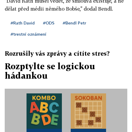
"David Rath musel vědět, že smlouva existuje, a ne
dělat před médii němého Bobše," dodal Bendl.
#Rath David
#ODS
#Bendl Petr
#trestní oznámení
Rozrušily vás zprávy a cítíte stres?
Rozptylte se logickou
hádankou