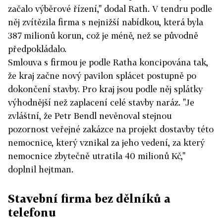
začalo výběrové řízení," dodal Rath. V tendru podle
něj zvítězila firma s nejnižší nabídkou, která byla
387 milionů korun, což je méně, než se původně
předpokládalo.
Smlouva s firmou je podle Ratha koncipována tak,
že kraj začne nový pavilon splácet postupně po
dokončení stavby. Pro kraj jsou podle něj splátky
výhodnější než zaplacení celé stavby naráz. "Je
zvláštní, že Petr Bendl nevěnoval stejnou
pozornost veřejné zakázce na projekt dostavby této
nemocnice, který vznikal za jeho vedení, za který
nemocnice zbytečně utratila 40 milionů Kč,"
doplnil hejtman.
Stavební firma bez dělníků a
telefonu