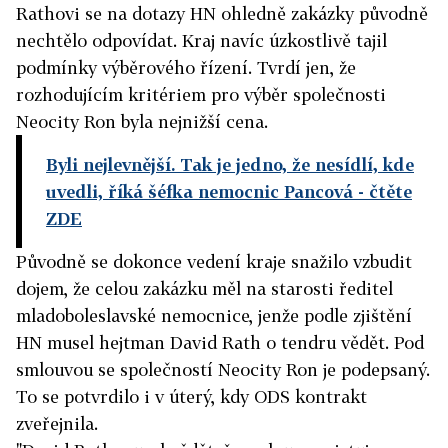
Rathovi se na dotazy HN ohledně zakázky původně
nechtělo odpovídat. Kraj navíc úzkostlivě tajil
podmínky výběrového řízení. Tvrdí jen, že
rozhodujícím kritériem pro výběr společnosti
Neocity Ron byla nejnižší cena.
Byli nejlevnější. Tak je jedno, že nesídlí, kde
uvedli, říká šéfka nemocnic Pancová
- čtěte
ZDE
Původně se dokonce vedení kraje snažilo vzbudit
dojem, že celou zakázku měl na starosti ředitel
mladoboleslavské nemocnice, jenže podle zjištění
HN musel hejtman David Rath o tendru vědět. Pod
smlouvou se společností Neocity Ron je podepsaný.
To se potvrdilo i v úterý, kdy ODS kontrakt
zveřejnila.