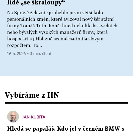
lidé „se škraloupy“
Na Správě železnic proběhlo první větší kolo
personálních změn, které avizoval nový šéf státní
firmy Tomáš Tóth. Končí hned několik dosavadních
nebo bývalých vysokých manažerů firmy, která
hospodaří s přibližně sedmdesátimilardovým
rozpočtem. To...
19. 5. 2026 ▪ 3 min. čtení
Vybíráme z HN
JAN KUBITA
Hledá se papaláš. Kdo jel v černém BMW s