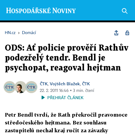
HN.cz
›
Domácí
ODS: Ať policie prověří Rathův
podezřelý tendr. Bendl je
psychopat, reagoval hejtman
ČTK
Vojtěch Blažek
ČTK
,
,
22. 2. 2011 16:46 ▪ 3 min. čtení
PŘEHRÁT ČLÁNEK
Petr Bendl tvrdí, že Rath překročil pravomoce
středočeského hejtmana. Bez souhlasu
zastupitelů nechal kraj ručit za závazky