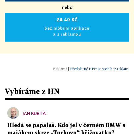
nebo
ZA 40 KČ
bez mobilní aplikace
a s reklamou
|
Předplatné HN+ je zcela bez reklam.
Vybíráme z HN
JAN KUBITA
Hledá se papaláš. Kdo jel v černém BMW s
majákem skrze „Turkovu“ křižovatku?