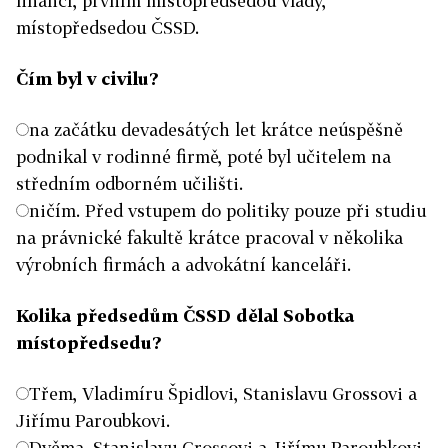
financí, prvním místopředsedou vlády,
místopředsedou ČSSD.
Čím byl v civilu?
na začátku devadesátých let krátce neúspěšně
podnikal v rodinné firmě, poté byl učitelem na
středním odborném učilišti.
ničím. Před vstupem do politiky pouze při studiu
na právnické fakultě krátce pracoval v několika
výrobních firmách a advokátní kanceláři.
Kolika předsedům ČSSD dělal Sobotka
místopředsedu?
Třem, Vladimíru Špidlovi, Stanislavu Grossovi a
Jiřímu Paroubkovi.
Dvěma. Stanislavu Grossovi a Jiřímu Paroubkovi.