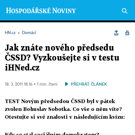
HN.cz
›
Domácí
Jak znáte nového předsedu
ČSSD? Vyzkoušejte si v testu
iHNed.cz
PŘEHRÁT ČLÁNEK
18. 3. 2011 18:16 ▪ 1 min. čtení
TEST Novým předsedou ČSSD byl v pátek
zvolen Bohuslav Sobotka. Co vše o něm víte?
Otestujte si své znalosti v následujícím kvízu:
Kdy se stal sociálním demokratem?