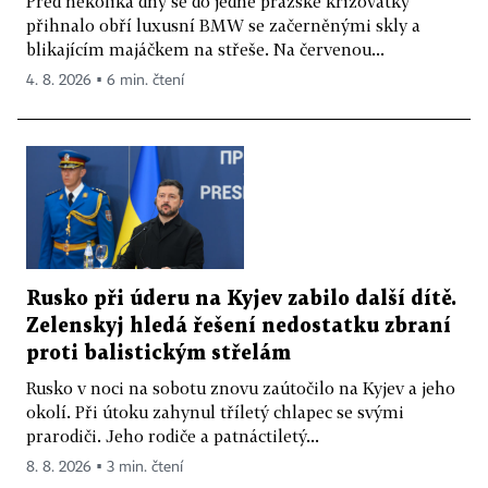
Před několika dny se do jedné pražské křižovatky
přihnalo obří luxusní BMW se začerněnými skly a
blikajícím majáčkem na střeše. Na červenou...
4. 8. 2026 ▪ 6 min. čtení
Rusko při úderu na Kyjev zabilo další dítě.
Zelenskyj hledá řešení nedostatku zbraní
proti balistickým střelám
Rusko v noci na sobotu znovu zaútočilo na Kyjev a jeho
okolí. Při útoku zahynul tříletý chlapec se svými
prarodiči. Jeho rodiče a patnáctiletý...
8. 8. 2026 ▪ 3 min. čtení