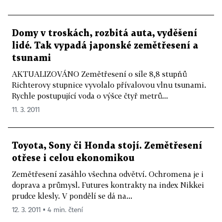
Domy v troskách, rozbitá auta, vyděšení
lidé. Tak vypadá japonské zemětřesení a
tsunami
AKTUALIZOVÁNO Zemětřesení o síle 8,8 stupňů
Richterovy stupnice vyvolalo přívalovou vlnu tsunami.
Rychle postupující voda o výšce čtyř metrů...
11. 3. 2011
Toyota, Sony či Honda stojí. Zemětřesení
otřese i celou ekonomikou
Zemětřesení zasáhlo všechna odvětví. Ochromena je i
doprava a průmysl. Futures kontrakty na index Nikkei
prudce klesly. V pondělí se dá na...
12. 3. 2011 ▪ 4 min. čtení