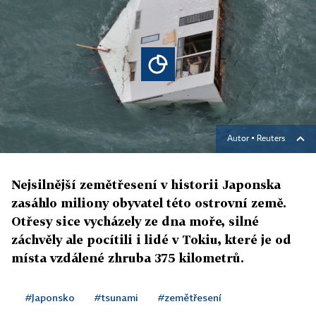
Autor ▪
Reuters
Nejsilnější zemětřesení v historii Japonska
zasáhlo miliony obyvatel této ostrovní země.
Otřesy sice vycházely ze dna moře, silné
záchvěly ale pocítili i lidé v Tokiu, které je od
místa vzdálené zhruba 375 kilometrů.
#Japonsko
#tsunami
#zemětřesení