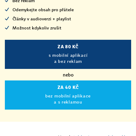
Bez reklam
Odemykejte obsah pro přátele
Články v audioverzi + playlist
Možnost kdykoliv zrušit
ZA 80 KČ
s mobilní aplikací
a bez reklam
nebo
ZA 40 KČ
bez mobilní aplikace
a s reklamou