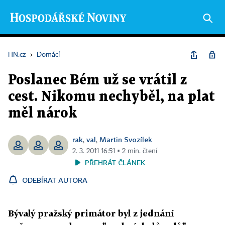
HN.cz
›
Domácí
Poslanec Bém už se vrátil z
cest. Nikomu nechyběl, na plat
měl nárok
rak
val
Martin Svozílek
,
,
2. 3. 2011 16:51 ▪ 2 min. čtení
PŘEHRÁT ČLÁNEK
ODEBÍRAT AUTORA
Bývalý pražský primátor byl z jednání