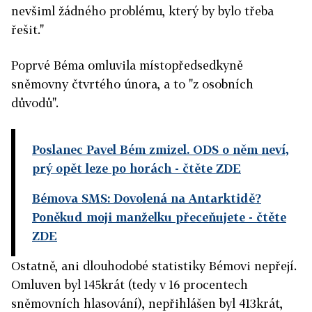
nevšiml žádného problému, který by bylo třeba
řešit."
Poprvé Béma omluvila místopředsedkyně
sněmovny čtvrtého února, a to "z osobních
důvodů".
Poslanec Pavel Bém zmizel. ODS o něm neví,
prý opět leze po horách
- čtěte ZDE
Bémova SMS: Dovolená na Antarktidě?
Poněkud moji manželku přeceňujete
- čtěte
ZDE
Ostatně, ani dlouhodobé statistiky Bémovi nepřejí.
Omluven byl 145krát (tedy v 16 procentech
sněmovních hlasování), nepřihlášen byl 413krát,