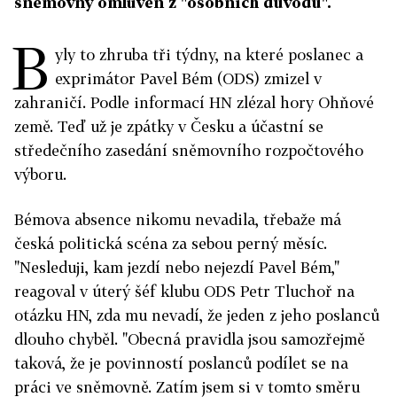
sněmovny omluven z "osobních důvodů".
B
yly to zhruba tři týdny, na které poslanec a
exprimátor Pavel Bém (ODS) zmizel v
zahraničí. Podle informací HN zlézal hory Ohňové
země. Teď už je zpátky v Česku a účastní se
středečního zasedání sněmovního rozpočtového
výboru.
Bémova absence nikomu nevadila, třebaže má
česká politická scéna za sebou perný měsíc.
"Nesleduji, kam jezdí nebo nejezdí Pavel Bém,"
reagoval v úterý šéf klubu ODS Petr Tluchoř na
otázku HN, zda mu nevadí, že jeden z jeho poslanců
dlouho chyběl. "Obecná pravidla jsou samozřejmě
taková, že je povinností poslanců podílet se na
práci ve sněmovně. Zatím jsem si v tomto směru