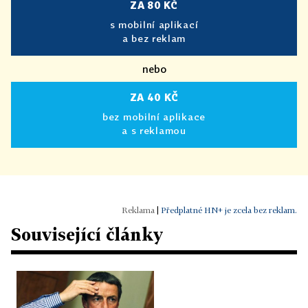
ZA 80 KČ
s mobilní aplikací
a bez reklam
nebo
ZA 40 KČ
bez mobilní aplikace
a s reklamou
|
Předplatné HN+ je zcela bez reklam.
Související články