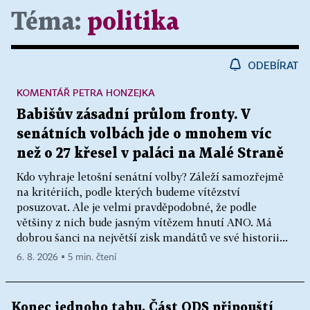
Téma:
politika
ODEBÍRAT
KOMENTÁŘ PETRA HONZEJKA
Babišův zásadní průlom fronty. V
senátních volbách jde o mnohem víc
než o 27 křesel v paláci na Malé Straně
Kdo vyhraje letošní senátní volby? Záleží samozřejmě
na kritériích, podle kterých budeme vítězství
posuzovat. Ale je velmi pravděpodobné, že podle
většiny z nich bude jasným vítězem hnutí ANO. Má
dobrou šanci na největší zisk mandátů ve své historii...
6. 8. 2026 ▪ 5 min. čtení
Konec jednoho tabu. Část ODS připouští