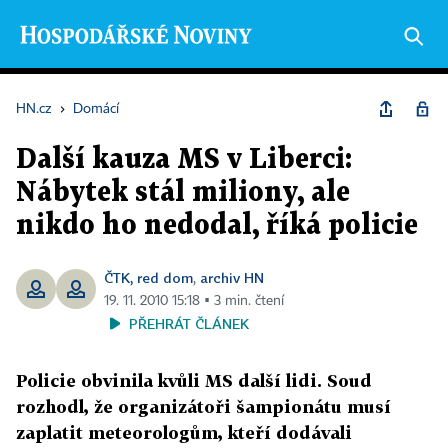
HN.cz
›
Domácí
Další kauza MS v Liberci:
Nábytek stál miliony, ale
nikdo ho nedodal, říká policie
ČTK, red dom
archiv HN
,
19. 11. 2010 15:18 ▪ 3 min. čtení
PŘEHRÁT ČLÁNEK
Policie obvinila kvůli MS další lidi. Soud
rozhodl, že organizátoři šampionátu musí
zaplatit meteorologům, kteří dodávali