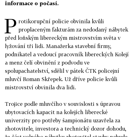
informace o počasí.
P
rotikorupční policie obvinila kvůli
proplaceným fakturám za nedodaný nábytek
před loňským libereckým mistrovstvím světa v
lyžování tři lidi. Manažerka stavební firmy,
podnikatel a vedoucí pracovník libereckých Kolejí
a menz čelí obvinění z podvodu ve
spolupachatelství, sdělil v pátek ČTK policejní
mluvčí Roman Skřepek. Už dříve policie kvůli
mistrovství obvinila dva lidi.
Trojice podle mluvčího v souvislosti s úpravou
ubytovacích kapacit na kolejích liberecké
univerzity pro potřeby šampionátu uzavřela za
zhotovitele, investora a technický dozor dohodu,
že část volného nábytku zhotovitel stavby nebude