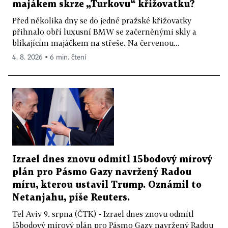
majákem skrze „Turkovu“ křižovatku?
Před několika dny se do jedné pražské křižovatky
přihnalo obří luxusní BMW se začerněnými skly a
blikajícím majáčkem na střeše. Na červenou...
4. 8. 2026 ▪ 6 min. čtení
Izrael dnes znovu odmítl 15bodový mírový
plán pro Pásmo Gazy navržený Radou
míru, kterou ustavil Trump. Oznámil to
Netanjahu, píše Reuters.
Tel Aviv 9. srpna (ČTK) - Izrael dnes znovu odmítl
15bodový mírový plán pro Pásmo Gazy navržený Radou