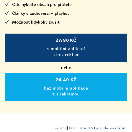
Odemykejte obsah pro přátele
Články v audioverzi + playlist
Možnost kdykoliv zrušit
ZA 80 KČ
s mobilní aplikací
a bez reklam
nebo
ZA 40 KČ
bez mobilní aplikace
a s reklamou
|
Předplatné HN+ je zcela bez reklam.