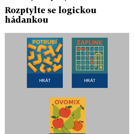
Rozptylte se logickou
hádankou
HRÁT
HRÁT