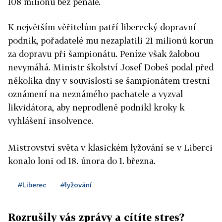
108 milionů bez penále.
K největším věřitelům patří liberecký dopravní
podnik, pořadatelé mu nezaplatili 21 milionů korun
za dopravu při šampionátu. Peníze však žalobou
nevymáhá. Ministr školství Josef Dobeš podal před
několika dny v souvislosti se šampionátem trestní
oznámení na neznámého pachatele a vyzval
likvidátora, aby neprodleně podnikl kroky k
vyhlášení insolvence.
Mistrovství světa v klasickém lyžování se v Liberci
konalo loni od 18. února do 1. března.
#Liberec
#lyžování
Rozrušily vás zprávy a cítíte stres?