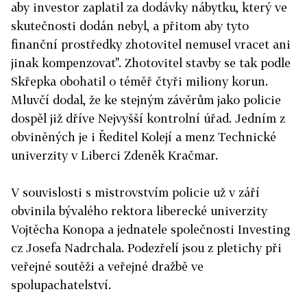
aby investor zaplatil za dodávky nábytku, který ve
skutečnosti dodán nebyl, a přitom aby tyto
finanční prostředky zhotovitel nemusel vracet ani
jinak kompenzovat". Zhotovitel stavby se tak podle
Skřepka obohatil o téměř čtyři miliony korun.
Mluvčí dodal, že ke stejným závěrům jako policie
dospěl již dříve Nejvyšší kontrolní úřad. Jedním z
obviněných je i Ředitel Kolejí a menz Technické
univerzity v Liberci Zdeněk Kračmar.
V souvislosti s mistrovstvím policie už v září
obvinila bývalého rektora liberecké univerzity
Vojtěcha Konopa a jednatele společnosti Investing
cz Josefa Nadrchala. Podezřelí jsou z pletichy při
veřejné soutěži a veřejné dražbě ve
spolupachatelství.