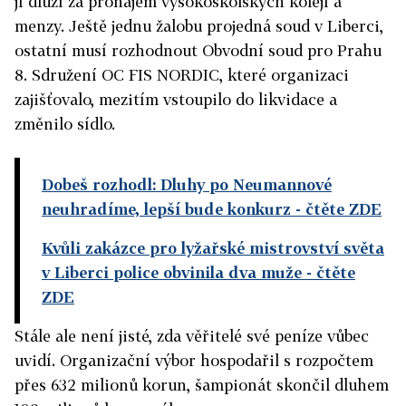
jí dluží za pronájem vysokoškolských kolejí a
menzy. Ještě jednu žalobu projedná soud v Liberci,
ostatní musí rozhodnout Obvodní soud pro Prahu
8. Sdružení OC FIS NORDIC, které organizaci
zajišťovalo, mezitím vstoupilo do likvidace a
změnilo sídlo.
Dobeš rozhodl: Dluhy po Neumannové
neuhradíme, lepší bude konkurz
- čtěte ZDE
Kvůli zakázce pro lyžařské mistrovství světa
v Liberci police obvinila dva muže
- čtěte
ZDE
Stále ale není jisté, zda věřitelé své peníze vůbec
uvidí. Organizační výbor hospodařil s rozpočtem
přes 632 milionů korun, šampionát skončil dluhem