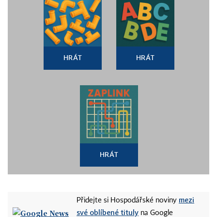
HRÁT
HRÁT
HRÁT
mezi
Přidejte si Hospodářské noviny
své oblíbené tituly
na Google