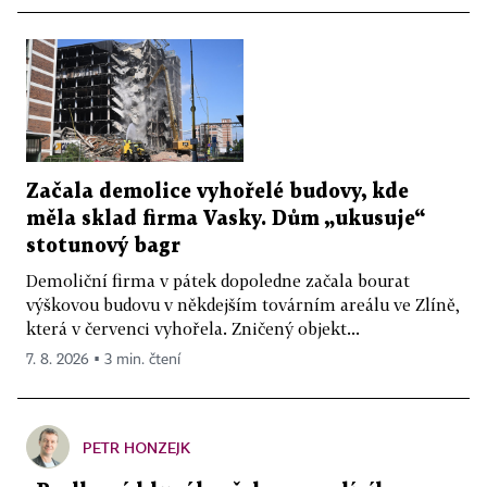
Začala demolice vyhořelé budovy, kde
měla sklad firma Vasky. Dům „ukusuje“
stotunový bagr
Demoliční firma v pátek dopoledne začala bourat
výškovou budovu v někdejším továrním areálu ve Zlíně,
která v červenci vyhořela. Zničený objekt...
7. 8. 2026 ▪ 3 min. čtení
PETR HONZEJK