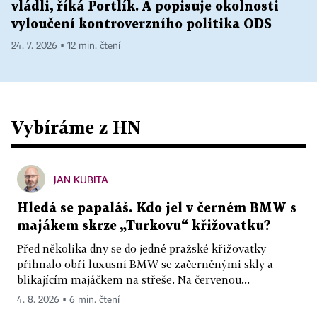
vládli, říká Portlík. A popisuje okolnosti
vyloučení kontroverzního politika ODS
24. 7. 2026 ▪ 12 min. čtení
Vybíráme z HN
JAN KUBITA
Hledá se papaláš. Kdo jel v černém BMW s
majákem skrze „Turkovu“ křižovatku?
Před několika dny se do jedné pražské křižovatky
přihnalo obří luxusní BMW se začerněnými skly a
blikajícím majáčkem na střeše. Na červenou...
4. 8. 2026 ▪ 6 min. čtení