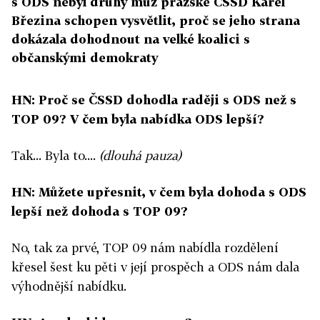
s ODS nebyl druhý muž pražské ČSSD Karel
Březina schopen vysvětlit, proč se jeho strana
dokázala dohodnout na velké koalici s
občanskými demokraty
HN: Proč se ČSSD dohodla raději s ODS než s
TOP 09? V čem byla nabídka ODS lepší?
Tak... Byla to....
(dlouhá pauza)
HN: Můžete upřesnit, v čem byla dohoda s ODS
lepší než dohoda s TOP 09?
No, tak za prvé, TOP 09 nám nabídla rozdělení
křesel šest ku pěti v její prospěch a ODS nám dala
výhodnější nabídku.