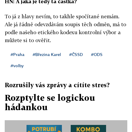
HN: A jaká je tedy ta částka?
To já z hlavy nevím, to takhle spočítané nemám.
Ale já řádně odevzdávám soupis těch odměn, má to
podle našeho etického kodexu kontrolní výbor a
můžete si to ověřit.
#Praha
#Březina Karel
#ČSSD
#ODS
#volby
Rozrušily vás zprávy a cítíte stres?
Rozptylte se logickou
hádankou