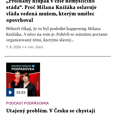
„Prolhaný hlupák v čele nemyslícího
stáda“. Proč Milana Knížáka oslavuje
vláda vedená mužem, kterým umělec
opovrhoval
Někteří říkají, že to byl poslední happening Milana
Knížáka. A něco na tom je. Pohřeb se státními poctami
organizovaný těmi, kterými slavný...
7. 8. 2026 ▪ 4 min. čtení
55:23
PODCAST PODPÁSOVKA
Utajený problém. V Česku se chystají