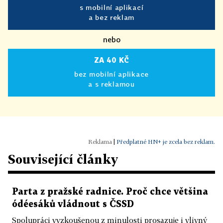
s mobilní aplikací
a bez reklam
nebo
ZA 40 KČ
bez mobilní aplikace
a s reklamou
|
Předplatné HN+ je zcela bez reklam.
Související články
Parta z pražské radnice. Proč chce většina
ódéesáků vládnout s ČSSD
Spolupráci vyzkoušenou z minulosti prosazuje i vlivný