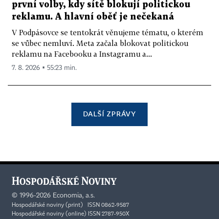
první volby, kdy sítě blokují politickou
reklamu. A hlavní oběť je nečekaná
V Podpásovce se tentokrát věnujeme tématu, o kterém
se vůbec nemluví. Meta začala blokovat politickou
reklamu na Facebooku a Instagramu a...
7. 8. 2026 ▪ 55:23 min.
DALŠÍ ZPRÁVY
©
1996-2026
Economia, a.s.
Hospodářské noviny (print) ISSN 0862-9587
Hospodářské noviny (online) ISSN 2787-950X