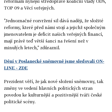
reformám nynější středopravé koaliční vlády ODS,
TOP 09 a Věcí veřejných.
"Jednoznačné rozvržení sil dává naději, že složité
reformy, které před námi stojí a jejichž společným
jmenovatelem je deficit našich veřejných financí,
mají právě teď větší šanci na řešení než v
minulých letech," zdůraznil.
Dění v Poslanecké sněmovně jsme sledovali ON-
LINE - ZDE
Prezident věří, že jak nové složení sněmovny, tak
změny ve vedení hlavních politických stran
povedou ke kulturnější a pozitivnější tváři české
politické scény.