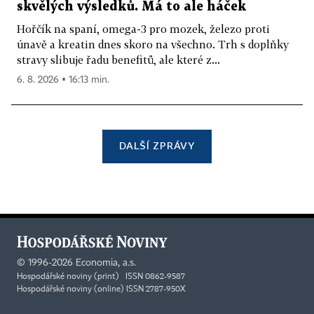
skvělých výsledků. Má to ale háček
Hořčík na spaní, omega-3 pro mozek, železo proti
únavě a kreatin dnes skoro na všechno. Trh s doplňky
stravy slibuje řadu benefitů, ale které z...
6. 8. 2026 ▪ 16:13 min.
DALŠÍ ZPRÁVY
©
1996-2026
Economia, a.s.
Hospodářské noviny (print) ISSN 0862-9587
Hospodářské noviny (online) ISSN 2787-950X