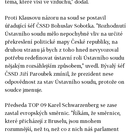
téma, které visí ve vzduchu," dodal.
Proti Klausovu názoru na soud se postavil
úřadující šéf ČSSD Bohuslav Sobotka. "Rozhodnutí
Ústavního soudu mělo nepochybně vliv na určité
překreslení politické mapy České republiky, na
druhou stranu já bych z toho hned nevyvozoval
potřebu redefinovat ústavní roli Ústavního soudu
nějakým rozsáhlejším způsobem," uvedl. Bývalý šéf
ČSSD Jiří Paroubek zmínil, že prezident nese
odpovědnost za stav Ústavního soudu, protože on
soudce jmenuje.
Předseda TOP 09 Karel Schwarzenberg se zase
zastal evropských směrnic. "Říkám, že směrnice,
které přicházejí z Bruselu, jsou mnohem
rozumnější, než to, než co z nich náš parlament