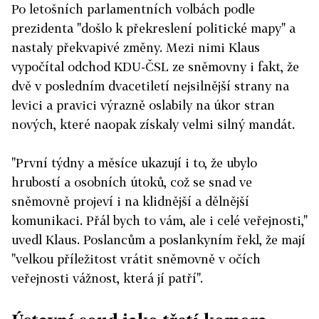
Po letošních parlamentních volbách podle
prezidenta "došlo k překreslení politické mapy" a
nastaly překvapivé změny. Mezi nimi Klaus
vypočítal odchod KDU-ČSL ze sněmovny i fakt, že
dvě v posledním dvacetiletí nejsilnější strany na
levici a pravici výrazně oslabily na úkor stran
nových, které naopak získaly velmi silný mandát.
"První týdny a měsíce ukazují i to, že ubylo
hrubostí a osobních útoků, což se snad ve
sněmovně projeví i na klidnější a dělnější
komunikaci. Přál bych to vám, ale i celé veřejnosti,"
uvedl Klaus. Poslancům a poslankyním řekl, že mají
"velkou příležitost vrátit sněmovně v očích
veřejnosti vážnost, která jí patří".