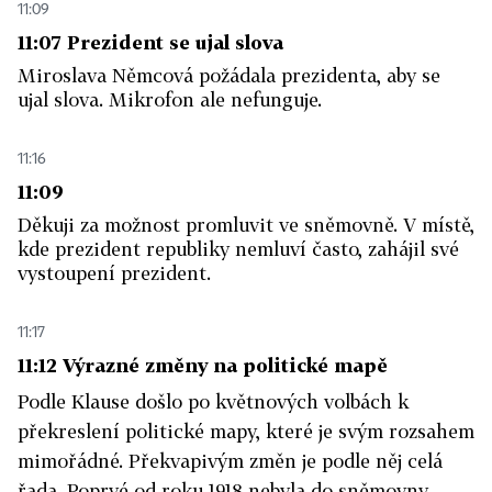
11:09
11:07 Prezident se ujal slova
Miroslava Němcová požádala prezidenta, aby se
ujal slova. Mikrofon ale nefunguje.
11:16
11:09
Děkuji za možnost promluvit ve sněmovně. V místě,
kde prezident republiky nemluví často, zahájil své
vystoupení prezident.
11:17
11:12 Výrazné změny na politické mapě
Podle Klause došlo po květnových volbách k
překreslení politické mapy, které je svým rozsahem
mimořádné. Překvapivým změn je podle něj celá
řada. Poprvé od roku 1918 nebyla do sněmovny