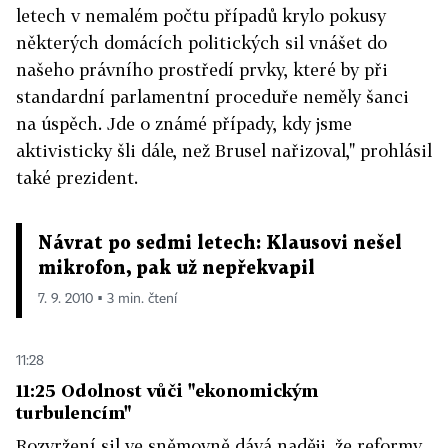
letech v nemalém počtu případů krylo pokusy
některých domácích politických sil vnášet do
našeho právního prostředí prvky, které by při
standardní parlamentní proceduře neměly šanci
na úspěch. Jde o známé případy, kdy jsme
aktivisticky šli dále, než Brusel nařizoval," prohlásil
také prezident.
Návrat po sedmi letech: Klausovi nešel
mikrofon, pak už nepřekvapil
7. 9. 2010 ▪ 3 min. čtení
11:28
11:25 Odolnost vůči "ekonomickým
turbulencím"
Rozvržení sil ve sněmovně dává naději, že reformy