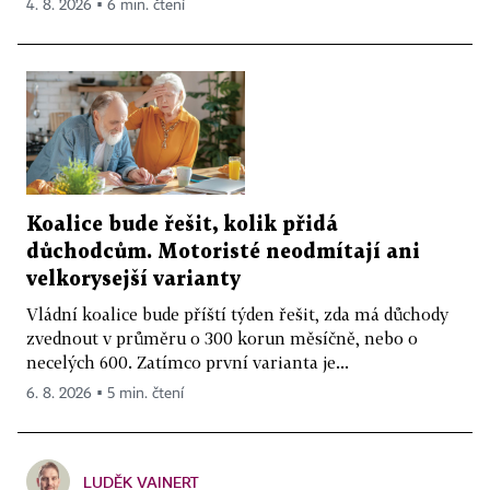
4. 8. 2026 ▪ 6 min. čtení
Koalice bude řešit, kolik přidá
důchodcům. Motoristé neodmítají ani
velkorysejší varianty
Vládní koalice bude příští týden řešit, zda má důchody
zvednout v průměru o 300 korun měsíčně, nebo o
necelých 600. Zatímco první varianta je...
6. 8. 2026 ▪ 5 min. čtení
LUDĚK VAINERT