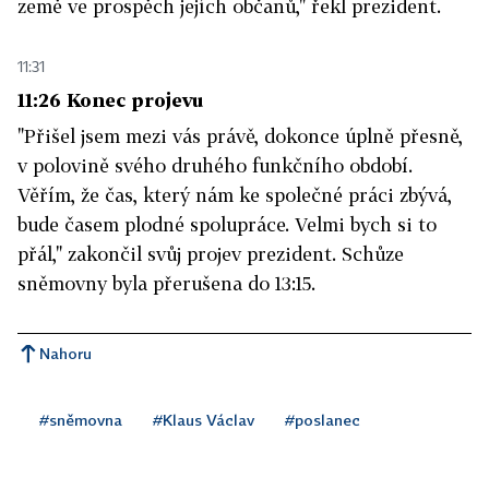
země ve prospěch jejích občanů," řekl prezident.
11:31
11:26 Konec projevu
"Přišel jsem mezi vás právě, dokonce úplně přesně,
v polovině svého druhého funkčního období.
Věřím, že čas, který nám ke společné práci zbývá,
bude časem plodné spolupráce. Velmi bych si to
přál," zakončil svůj projev prezident. Schůze
sněmovny byla přerušena do 13:15.
Nahoru
#sněmovna
#Klaus Václav
#poslanec