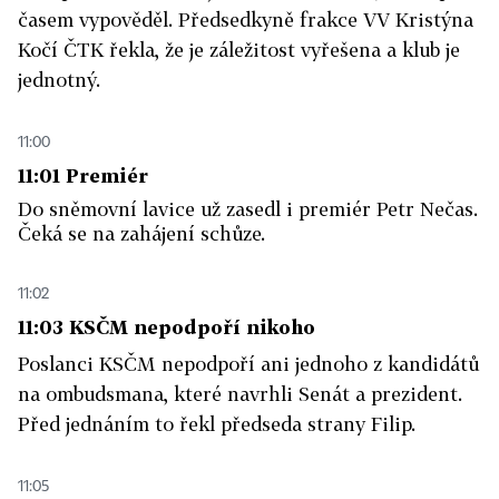
časem vypověděl. Předsedkyně frakce VV Kristýna
Kočí ČTK řekla, že je záležitost vyřešena a klub je
jednotný.
11:00
11:01 Premiér
Do sněmovní lavice už zasedl i premiér Petr Nečas.
Čeká se na zahájení schůze.
11:02
11:03 KSČM nepodpoří nikoho
Poslanci KSČM nepodpoří ani jednoho z kandidátů
na ombudsmana, které navrhli Senát a prezident.
Před jednáním to řekl předseda strany Filip.
11:05