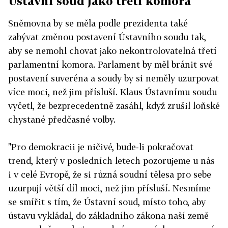
Ústavní soud jako třetí komora
Sněmovna by se měla podle prezidenta také
zabývat změnou postavení Ústavního soudu tak,
aby se nemohl chovat jako nekontrolovatelná třetí
parlamentní komora. Parlament by měl bránit své
postavení suveréna a soudy by si neměly uzurpovat
více moci, než jim přísluší. Klaus Ústavnímu soudu
vyčetl, že bezprecedentně zasáhl, když zrušil loňské
chystané předčasné volby.
"Pro demokracii je ničivé, bude-li pokračovat
trend, který v posledních letech pozorujeme u nás
i v celé Evropě, že si různá soudní tělesa pro sebe
uzurpují větší díl moci, než jim přísluší. Nesmíme
se smířit s tím, že Ústavní soud, místo toho, aby
ústavu vykládal, do základního zákona naší země