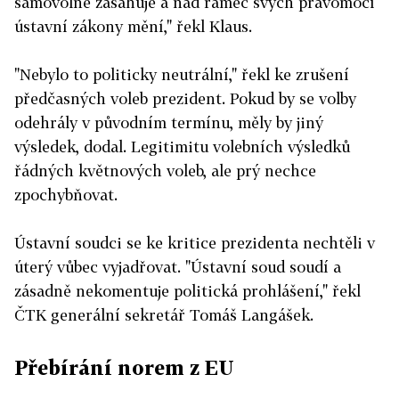
samovolně zasahuje a nad rámec svých pravomocí
ústavní zákony mění," řekl Klaus.
"Nebylo to politicky neutrální," řekl ke zrušení
předčasných voleb prezident. Pokud by se volby
odehrály v původním termínu, měly by jiný
výsledek, dodal. Legitimitu volebních výsledků
řádných květnových voleb, ale prý nechce
zpochybňovat.
Ústavní soudci se ke kritice prezidenta nechtěli v
úterý vůbec vyjadřovat. "Ústavní soud soudí a
zásadně nekomentuje politická prohlášení," řekl
ČTK generální sekretář Tomáš Langášek.
Přebírání norem z EU