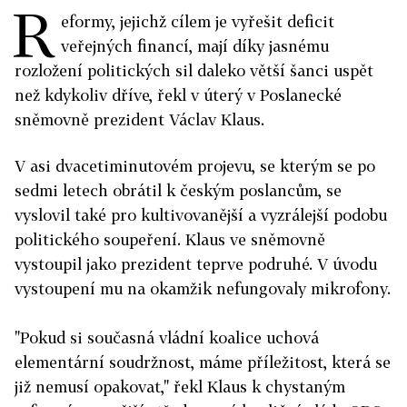
R
eformy, jejichž cílem je vyřešit deficit
veřejných financí, mají díky jasnému
rozložení politických sil daleko větší šanci uspět
než kdykoliv dříve, řekl v úterý v Poslanecké
sněmovně prezident Václav Klaus.
V asi dvacetiminutovém projevu, se kterým se po
sedmi letech obrátil k českým poslancům, se
vyslovil také pro kultivovanější a vyzrálejší podobu
politického soupeření. Klaus ve sněmovně
vystoupil jako prezident teprve podruhé. V úvodu
vystoupení mu na okamžik nefungovaly mikrofony.
"Pokud si současná vládní koalice uchová
elementární soudržnost, máme příležitost, která se
již nemusí opakovat," řekl Klaus k chystaným