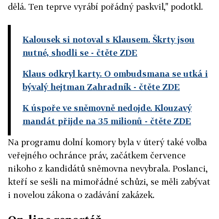
dělá. Ten teprve vyrábí pořádný paskvil," podotkl.
Kalousek si notoval s Klausem. Škrty jsou
nutné, shodli se
- čtěte ZDE
Klaus odkryl karty. O ombudsmana se utká i
bývalý hejtman Zahradník
- čtěte ZDE
K úspoře ve sněmovně nedojde. Klouzavý
mandát přijde na 35 milionů
- čtěte ZDE
Na programu dolní komory byla v úterý také volba
veřejného ochránce práv, začátkem července
nikoho z kandidátů sněmovna nevybrala. Poslanci,
kteří se sešli na mimořádné schůzi, se měli zabývat
i novelou zákona o zadávání zakázek.