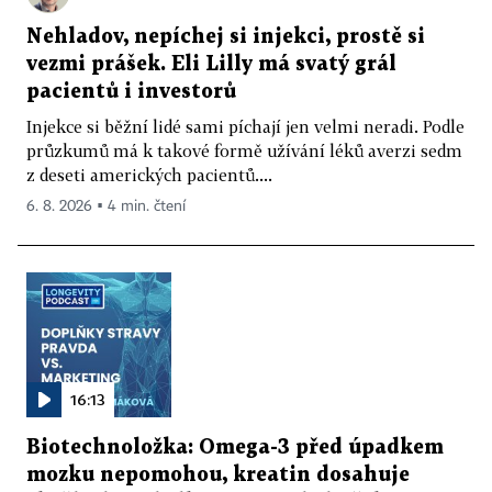
Nehladov, nepíchej si injekci, prostě si
vezmi prášek. Eli Lilly má svatý grál
pacientů i investorů
Injekce si běžní lidé sami píchají jen velmi neradi. Podle
průzkumů má k takové formě užívání léků averzi sedm
z deseti amerických pacientů....
6. 8. 2026 ▪ 4 min. čtení
16:13
Biotechnoložka: Omega-3 před úpadkem
mozku nepomohou, kreatin dosahuje