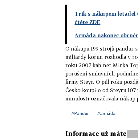
Trik s nákupem letadel 
čtěte ZDE
Armáda nakonec obrněn
O nákupu 199 strojů pandur s
miliardy korun rozhodla v r
roku 2007 kabinet Mirka Top
porušení smluvních podmíne
firmy Steyr. O půl roku pozdě
Česko koupilo od Steyru 107 
minulosti označovala nákup 
#Pandur
#armáda
Informace už máte