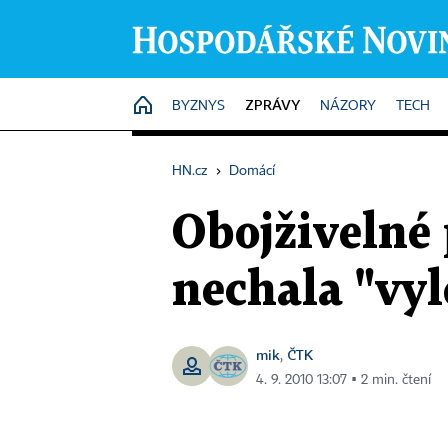
ZPRÁVY
HOME
BYZNYS
NÁZORY
TECH
HN.cz
›
Domácí
Obojživelné 
nechala "vy
mik
ČTK
,
4. 9. 2010 13:07 ▪ 2 min. čtení