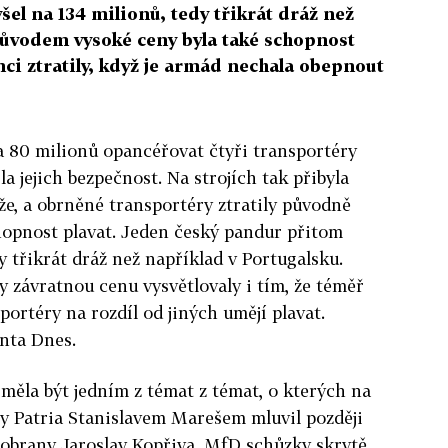
šel na 134 milionů, tedy třikrát dráž než
Důvodem vysoké ceny byla také schopnost
nci ztratily, když je armád nechala obepnout
 80 milionů opancéřovat čtyři transportéry
la jejich bezpečnost. Na strojích tak přibyla
že, a obrněné transportéry ztratily původně
opnost plavat. Jeden český pandur přitom
dy třikrát dráž než například v Portugalsku.
 závratnou cenu vysvětlovaly i tím, že téměř
ortéry na rozdíl od jiných umějí plavat.
nta Dnes.
 měla být jedním z témat z témat, o kterých na
y Patria Stanislavem Marešem mluvil později
obrany Jaroslav Kopřiva. MfD schůzky skrytě