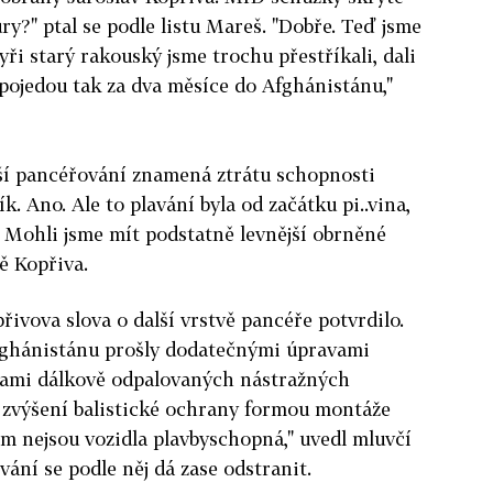
ry?" ptal se podle listu Mareš. "Dobře. Teď jsme
tyři starý rakouský jsme trochu přestříkali, dali
 pojedou tak za dva měsíce do Afghánistánu,"
lší pancéřování znamená ztrátu schopnosti
ík. Ano. Ale to plavání byla od začátku pi..vina,
. Mohli jsme mít podstatně levnější obrněné
ě Kopřiva.
ivova slova o další vrstvě pancéře potvrdilo.
fghánistánu prošly dodatečnými úpravami
čkami dálkově odpalovaných nástražných
o zvýšení balistické ochrany formou montáže
m nejsou vozidla plavbyschopná," uvedl mluvčí
ání se podle něj dá zase odstranit.