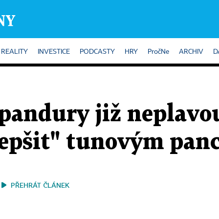
REALITY
INVESTICE
PODCASTY
HRY
PročNe
ARCHIV
D
pandury již neplavo
lepšit" tunovým pan
PŘEHRÁT ČLÁNEK