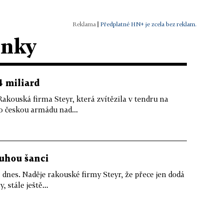
|
Předplatné HN+ je zcela bez reklam.
ánky
4 miliard
Rakouská firma Steyr, která zvítězila v tendru na
o českou armádu nad...
uhou šanci
 dnes. Naděje rakouské firmy Steyr, že přece jen dodá
stále ještě...