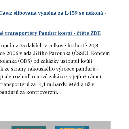
Casa: slibovaná výměna za L-159 se nekoná
-
é transportéry Pandur koupí
- čtěte ZDE
 opcí na 35 dalších v celkové hodnotě 20,8
oce 2006 vláda Jiřího Paroubka (ČSSD). Koncem
olánka (ODS) od zakázky ustoupil kvůli
k ze strany rakouského výrobce pandurů -
ji ale rozhodl o nové zakázce, v jejímž rámci
transportérů za 14,4 miliardy. Média už v
pandurů za kontroverzní.