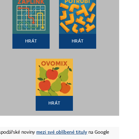
HRÁT
HRÁT
HRÁT
mezi své oblíbené tituly
ospodářské noviny
na Google