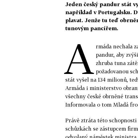
Jeden český pandur stát vy
například v Portugalsku. 
plavat. Jenže tu teď obrně
tunovým pancířem.
A
rmáda nechala za
pandur, aby zvýši
zhruba tuna zátě
požadovanou sch
stát vyšel na 134 milionů, te
Armáda i ministerstvo obrany
všechny české obrněné transp
Informovala o tom Mladá fro
Právě ztráta této schopnosti
schůzkách se zástupcem firm
odvolaný náměstek ministra 