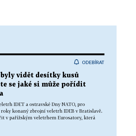
ODEBÍRAT
 byly vidět desítky kusů
te se jaké si může pořídit
a
eletrh IDET a ostravské Dny NATO, pro
 roky konaný zbrojní veletrh IDEB v Bratislavě.
řit v pařížským veletrhem Eurosatory, která