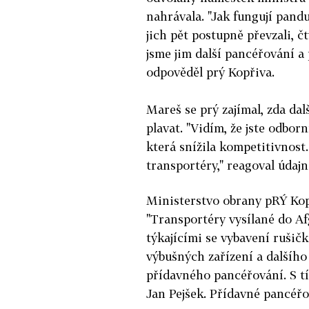
nahrávala. "Jak fungují pandu
jich pět postupně převzali, č
jsme jim další pancéřování a
odpověděl prý Kopřiva.
Mareš se prý zajímal, zda da
plavat. "Vidím, že jste odborn
která snížila kompetitivnost
transportéry," reagoval údajn
Ministerstvo obrany pRÝ Kopř
"Transportéry vysílané do A
týkajícími se vybavení ruši
výbušných zařízení a dalšíh
přídavného pancéřování. S tí
Jan Pejšek. Přídavné pancéřov