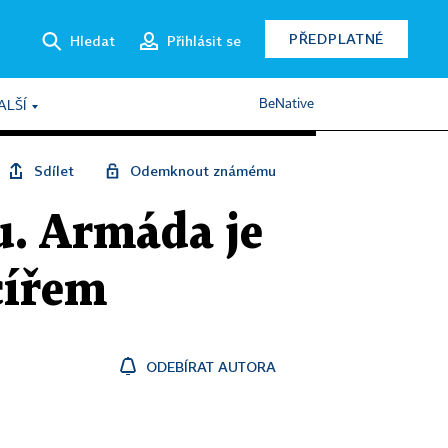
PŘEDPLATNÉ
Hledat
Přihlásit se
BeNative
ALŠÍ
Sdílet
Odemknout známému
u. Armáda je
cířem
ODEBÍRAT AUTORA