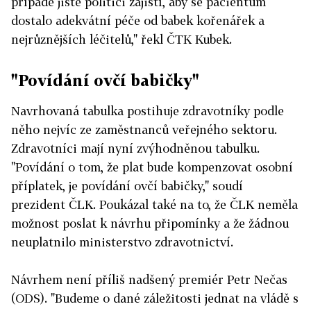
případě jistě politici zajistí, aby se pacientům
dostalo adekvátní péče od babek kořenářek a
nejrůznějších léčitelů," řekl ČTK Kubek.
"Povídání ovčí babičky"
Navrhovaná tabulka postihuje zdravotníky podle
něho nejvíc ze zaměstnanců veřejného sektoru.
Zdravotníci mají nyní zvýhodněnou tabulku.
"Povídání o tom, že plat bude kompenzovat osobní
příplatek, je povídání ovčí babičky," soudí
prezident ČLK. Poukázal také na to, že ČLK neměla
možnost poslat k návrhu připomínky a že žádnou
neuplatnilo ministerstvo zdravotnictví.
Návrhem není příliš nadšený premiér Petr Nečas
(ODS). "Budeme o dané záležitosti jednat na vládě s