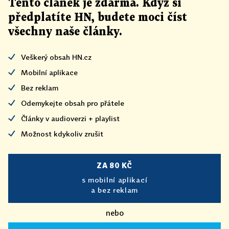
Tento článek
je
zdarma. Když si
předplatíte HN, budete moci číst
všechny naše články
.
Veškerý obsah HN.cz
Mobilní aplikace
Bez reklam
Odemykejte obsah pro přátele
Články v audioverzi + playlist
Možnost kdykoliv zrušit
ZA 80 KČ
s mobilní aplikací
a bez reklam
nebo