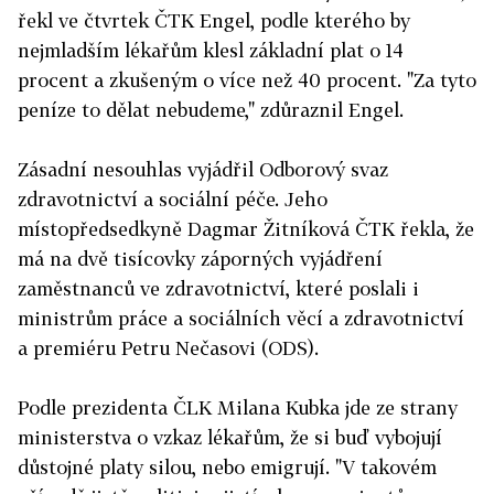
řekl ve čtvrtek ČTK Engel, podle kterého by
nejmladším lékařům klesl základní plat o 14
procent a zkušeným o více než 40 procent. "Za tyto
peníze to dělat nebudeme," zdůraznil Engel.
Zásadní nesouhlas vyjádřil Odborový svaz
zdravotnictví a sociální péče. Jeho
místopředsedkyně Dagmar Žitníková ČTK řekla, že
má na dvě tisícovky záporných vyjádření
zaměstnanců ve zdravotnictví, které poslali i
ministrům práce a sociálních věcí a zdravotnictví
a premiéru Petru Nečasovi (ODS).
Podle prezidenta ČLK Milana Kubka jde ze strany
ministerstva o vzkaz lékařům, že si buď vybojují
důstojné platy silou, nebo emigrují. "V takovém