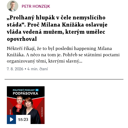
PETR HONZEJK
„Prolhaný hlupák v čele nemyslícího
stáda“. Proč Milana Knížáka oslavuje
vláda vedená mužem, kterým umělec
opovrhoval
Někteří říkají, že to byl poslední happening Milana
Knížáka. A něco na tom je. Pohřeb se státními poctami
organizovaný těmi, kterými slavný...
7. 8. 2026 ▪ 4 min. čtení
55:23