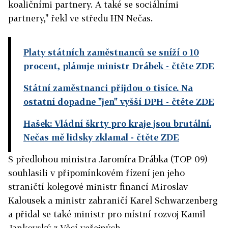
koaličními partnery. A také se sociálními
partnery," řekl ve středu HN Nečas.
Platy státních zaměstnanců se sníží o 10
procent, plánuje ministr Drábek
- čtěte ZDE
Státní zaměstnanci přijdou o tisíce. Na
ostatní dopadne "jen" vyšší DPH
- čtěte ZDE
Hašek: Vládní škrty pro kraje jsou brutální.
Nečas mě lidsky zklamal
- čtěte ZDE
S předlohou ministra Jaromíra Drábka (TOP 09)
souhlasili v připomínkovém řízení jen jeho
straničtí kolegové ministr financí Miroslav
Kalousek a ministr zahraničí Karel Schwarzenberg
a přidal se také ministr pro místní rozvoj Kamil
Jankovský z Věcí veřejných.