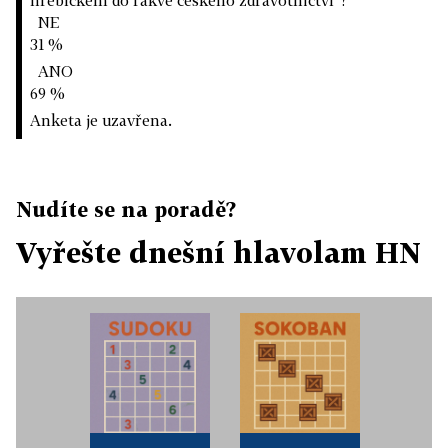
hřebíčkem do rakve českého zdravotnictví"?
NE
31 %
ANO
69 %
Anketa je uzavřena.
Nudíte se na poradě?
Vyřešte dnešní hlavolam HN