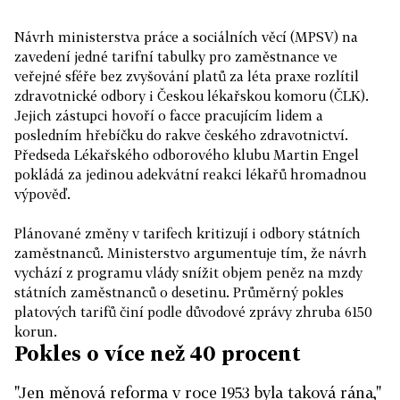
Návrh ministerstva práce a sociálních věcí (MPSV) na
zavedení jedné tarifní tabulky pro zaměstnance ve
veřejné sféře bez zvyšování platů za léta praxe rozlítil
zdravotnické odbory i Českou lékařskou komoru (ČLK).
Jejich zástupci hovoří o facce pracujícím lidem a
posledním hřebíčku do rakve českého zdravotnictví.
Předseda Lékařského odborového klubu Martin Engel
pokládá za jedinou adekvátní reakci lékařů hromadnou
výpověď.
Plánované změny v tarifech kritizují i odbory státních
zaměstnanců. Ministerstvo argumentuje tím, že návrh
vychází z programu vlády snížit objem peněz na mzdy
státních zaměstnanců o desetinu. Průměrný pokles
platových tarifů činí podle důvodové zprávy zhruba 6150
korun.
Pokles o více než 40 procent
"Jen měnová reforma v roce 1953 byla taková rána,"