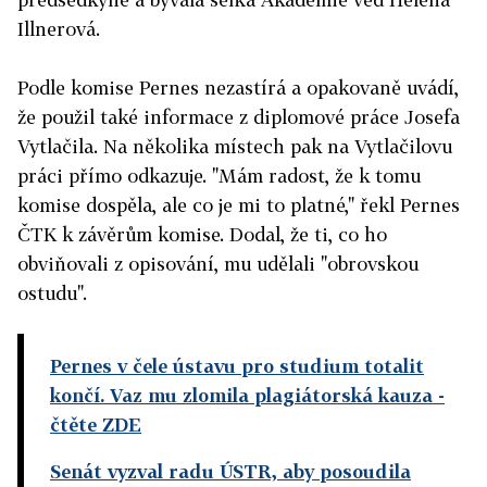
Illnerová.
Podle komise Pernes nezastírá a opakovaně uvádí,
že použil také informace z diplomové práce Josefa
Vytlačila. Na několika místech pak na Vytlačilovu
práci přímo odkazuje. "Mám radost, že k tomu
komise dospěla, ale co je mi to platné," řekl Pernes
ČTK k závěrům komise. Dodal, že ti, co ho
obviňovali z opisování, mu udělali "obrovskou
ostudu".
Pernes v čele ústavu pro studium totalit
končí. Vaz mu zlomila plagiátorská kauza
-
čtěte ZDE
Senát vyzval radu ÚSTR, aby posoudila