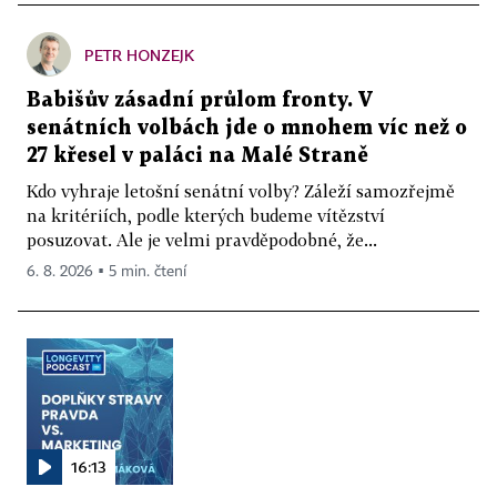
PETR HONZEJK
Babišův zásadní průlom fronty. V
senátních volbách jde o mnohem víc než o
27 křesel v paláci na Malé Straně
Kdo vyhraje letošní senátní volby? Záleží samozřejmě
na kritériích, podle kterých budeme vítězství
posuzovat. Ale je velmi pravděpodobné, že...
6. 8. 2026 ▪ 5 min. čtení
16:13