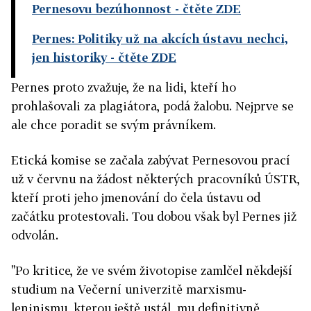
Pernesovu bezúhonnost
- čtěte ZDE
Pernes: Politiky už na akcích ústavu nechci,
jen historiky
- čtěte ZDE
Pernes proto zvažuje, že na lidi, kteří ho
prohlašovali za plagiátora, podá žalobu. Nejprve se
ale chce poradit se svým právníkem.
Etická komise se začala zabývat Pernesovou prací
už v červnu na žádost některých pracovníků ÚSTR,
kteří proti jeho jmenování do čela ústavu od
začátku protestovali. Tou dobou však byl Pernes již
odvolán.
"Po kritice, že ve svém životopise zamlčel někdejší
studium na Večerní univerzitě marxismu-
leninismu, kterou ještě ustál, mu definitivně