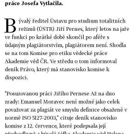
práce Josefa Vytlačila.
B
ývalý ředitel Ústavu pro studium totalitních
režimů (ÚSTR) Jiří Pernes, který letos na jaře
ve funkci po krátké době skončil po aféře s
údajným plagiátorstvím, plagiátorem není. Shodla
se na tom Komise pro etiku vědecké práce
Akademie věd ČR. Ve středu o tom informoval
deník Právo, který má stanovisko komise k
dispozici.
"Posuzovanou práci Jiřího Pernese Až na dno
zrady: Emanuel Moravec není možné jako celek
považovat za plagiát ve smyslu definice obsažené v
normě ISO 5127-2003," cituje deník stanovisko
komise z 12. července, které podepsala její
předsedkyně a bývalá šéfka Akademie věd Helena