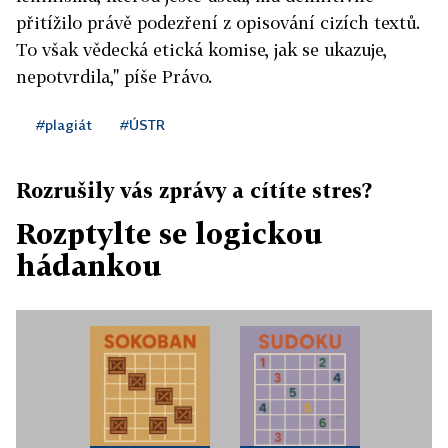
přitížilo právě podezření z opisování cizích textů.
To však vědecká etická komise, jak se ukazuje,
nepotvrdila," píše Právo.
#plagiát
#ÚSTR
Rozrušily vás zprávy a cítíte stres?
Rozptylte se logickou
hádankou