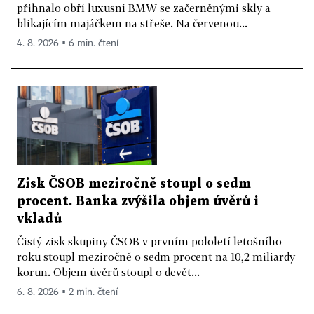
přihnalo obří luxusní BMW se začerněnými skly a
blikajícím majáčkem na střeše. Na červenou...
4. 8. 2026 ▪ 6 min. čtení
Zisk ČSOB meziročně stoupl o sedm
procent. Banka zvýšila objem úvěrů i
vkladů
Čistý zisk skupiny ČSOB v prvním pololetí letošního
roku stoupl meziročně o sedm procent na 10,2 miliardy
korun. Objem úvěrů stoupl o devět...
6. 8. 2026 ▪ 2 min. čtení