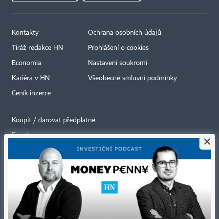
Kontakty
Ochrana osobních údajů
Tiráž redakce HN
Prohlášení o cookies
Economia
Nastavení soukromí
Kariéra v HN
Všeobecné smluvní podmínky
Ceník inzerce
Koupit / darovat předplatné
Eventy
×
Newslettery
RSS kanály
Autorská práva vykonává vydavatel. Bez písemného svolení vydavatele je
zakázáno jakékoli užití částí nebo celku díla, zejména rozmnožování a šíření