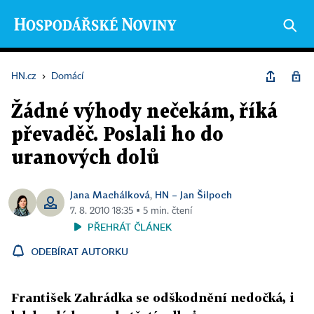
HN.cz
›
Domácí
Žádné výhody nečekám, říká
převaděč. Poslali ho do
uranových dolů
Jana Machálková
HN – Jan Šilpoch
,
7. 8. 2010 18:35 ▪ 5 min. čtení
PŘEHRÁT ČLÁNEK
ODEBÍRAT AUTORKU
František Zahrádka se odškodnění nedočká, i