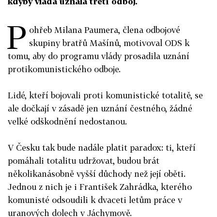
kdyby vláda uznala třetí odboj.
P
ohřeb Milana Paumera, člena odbojové
skupiny bratřů Mašínů, motivoval ODS k
tomu, aby do programu vlády prosadila uznání
protikomunistického odboje.
Lidé, kteří bojovali proti komunistické totalitě, se
ale dočkají v zásadě jen uznání čestného, žádné
velké odškodnění nedostanou.
V Česku tak bude nadále platit paradox: ti, kteří
pomáhali totalitu udržovat, budou brát
několikanásobně vyšší důchody než její oběti.
Jednou z nich je i František Zahrádka, kterého
komunisté odsoudili k dvaceti letům práce v
uranových dolech v Jáchymově.