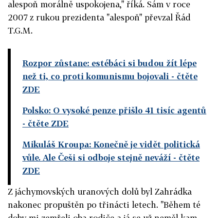
alespoň morálně uspokojena," říká. Sám v roce
2007 z rukou prezidenta "alespoň" převzal Řád
T.G.M.
Rozpor zůstane: estébáci si budou žít lépe
než ti, co proti komunismu bojovali
- čtěte
ZDE
Polsko: O vysoké penze přišlo 41 tisíc agentů
- čtěte ZDE
Mikuláš Kroupa: Konečně je vidět politická
vůle. Ale Češi si odboje stejně neváží
- čtěte
ZDE
Z jáchymovských uranových dolů byl Zahrádka
nakonec propuštěn po třinácti letech. "Během té
doby mi zemřeli oba rodiče a já se už neměl kam