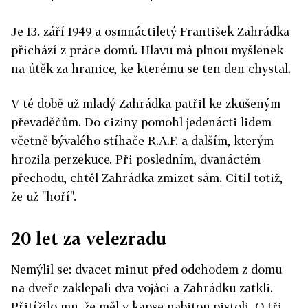
Je 13. září 1949 a osmnáctiletý František Zahrádka
přichází z práce domů. Hlavu má plnou myšlenek
na útěk za hranice, ke kterému se ten den chystal.
V té době už mladý Zahrádka patřil ke zkušeným
převaděčům. Do ciziny pomohl jedenácti lidem
včetně bývalého stíhače R.A.F. a dalším, kterým
hrozila perzekuce. Při posledním, dvanáctém
přechodu, chtěl Zahrádka zmizet sám. Cítil totiž,
že už "hoří".
20 let za velezradu
Nemýlil se: dvacet minut před odchodem z domu
na dveře zaklepali dva vojáci a Zahrádku zatkli.
Přitížilo mu, že měl v kapse nabitou pistoli. O tři