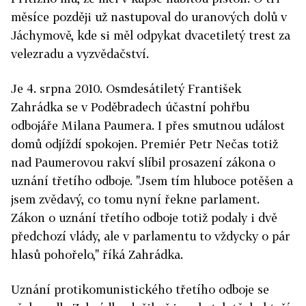
měsíce později už nastupoval do uranových dolů v
Jáchymově, kde si měl odpykat dvacetiletý trest za
velezradu a vyzvědačství.
Je 4. srpna 2010. Osmdesátiletý František
Zahrádka se v Poděbradech účastní pohřbu
odbojáře Milana Paumera. I přes smutnou událost
domů odjíždí spokojen. Premiér Petr Nečas totiž
nad Paumerovou rakví slíbil prosazení zákona o
uznání třetího odboje. "Jsem tím hluboce potěšen a
jsem zvědavý, co tomu nyní řekne parlament.
Zákon o uznání třetího odboje totiž podaly i dvě
předchozí vlády, ale v parlamentu to vždycky o pár
hlasů pohořelo," říká Zahrádka.
Uznání protikomunistického třetího odboje se