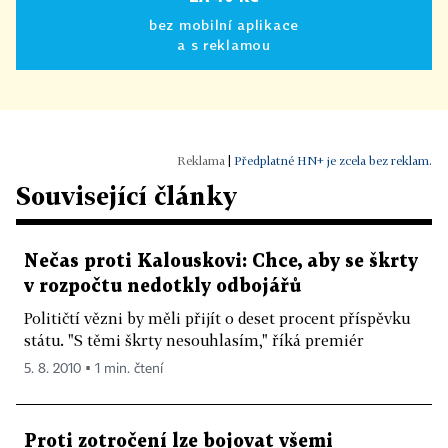
bez mobilní aplikace
a s reklamou
|
Předplatné HN+ je zcela bez reklam.
Související články
Nečas proti Kalouskovi: Chce, aby se škrty
v rozpočtu nedotkly odbojářů
Političtí vězni by měli přijít o deset procent příspěvku
státu. "S těmi škrty nesouhlasím," říká premiér
5. 8. 2010 ▪ 1 min. čtení
Proti zotročení lze bojovat všemi