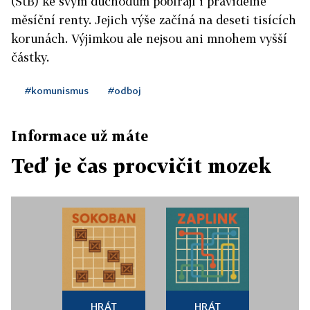
(StB) ke svým důchodům pobírají i pravidelné
měsíční renty. Jejich výše začíná na deseti tisících
korunách. Výjimkou ale nejsou ani mnohem vyšší
částky.
#komunismus
#odboj
Informace už máte
Teď je čas procvičit mozek
HRÁT
HRÁT