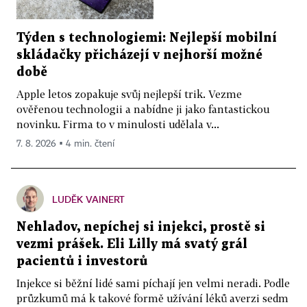
Týden s technologiemi: Nejlepší mobilní
skládačky přicházejí v nejhorší možné
době
Apple letos zopakuje svůj nejlepší trik. Vezme
ověřenou technologii a nabídne ji jako fantastickou
novinku. Firma to v minulosti udělala v...
7. 8. 2026 ▪ 4 min. čtení
LUDĚK VAINERT
Nehladov, nepíchej si injekci, prostě si
vezmi prášek. Eli Lilly má svatý grál
pacientů i investorů
Injekce si běžní lidé sami píchají jen velmi neradi. Podle
průzkumů má k takové formě užívání léků averzi sedm