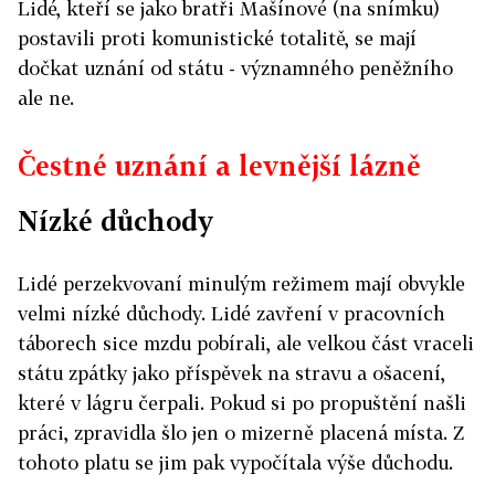
Lidé, kteří se jako bratři Mašínové (na snímku)
postavili proti komunistické totalitě, se mají
dočkat uznání od státu - významného peněžního
ale ne.
Čestné uznání a levnější lázně
Nízké důchody
Lidé perzekvovaní minulým režimem mají obvykle
velmi nízké důchody. Lidé zavření v pracovních
táborech sice mzdu pobírali, ale velkou část vraceli
státu zpátky jako příspěvek na stravu a ošacení,
které v lágru čerpali. Pokud si po propuštění našli
práci, zpravidla šlo jen o mizerně placená místa. Z
tohoto platu se jim pak vypočítala výše důchodu.