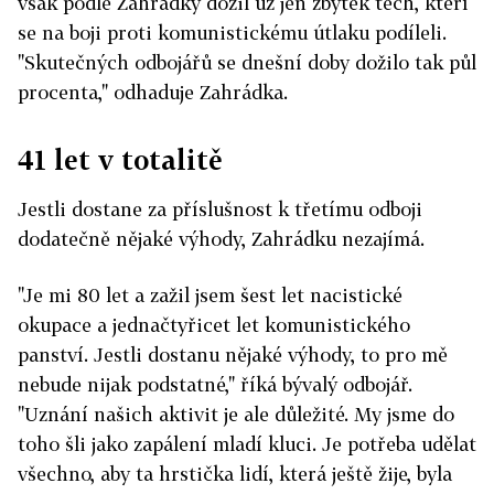
však podle Zahrádky dožil už jen zbytek těch, kteří
se na boji proti komunistickému útlaku podíleli.
"Skutečných odbojářů se dnešní doby dožilo tak půl
procenta," odhaduje Zahrádka.
41 let v totalitě
Jestli dostane za příslušnost k třetímu odboji
dodatečně nějaké výhody, Zahrádku nezajímá.
"Je mi 80 let a zažil jsem šest let nacistické
okupace a jednačtyřicet let komunistického
panství. Jestli dostanu nějaké výhody, to pro mě
nebude nijak podstatné," říká bývalý odbojář.
"Uznání našich aktivit je ale důležité. My jsme do
toho šli jako zapálení mladí kluci. Je potřeba udělat
všechno, aby ta hrstička lidí, která ještě žije, byla