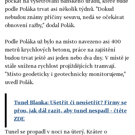
počkat na vyšetřování báňského úřadu, které bude
podle Poláka trvat asi několik týdnů. "Dokud
nebudou známy příčiny sesuvu, nedá se očekávat
obnovení ražby," dodal Polák.
Podle Poláka už bylo na místo navezeno asi 400
metrů krychlových betonu, práce na zajištění
budou trvat ještě asi jeden nebo dva dny. V místě je
stále snížena rychlost projíždějících tramvají.
"Místo geodeticky i geotechnicky monitorujeme,"
uvedl Polák.
Tunel Blanka: Ušetřit či neušetřit? Firmy se
přou, jak dál razit, aby tunel nespadl
- čtěte
ZDE
Tunel se propadl v noci na úterý. Kráter o