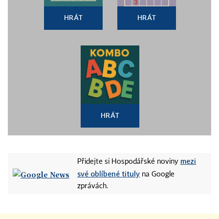
HRÁT
HRÁT
HRÁT
mezi
Přidejte si Hospodářské noviny
své oblíbené tituly
na Google
zprávách.