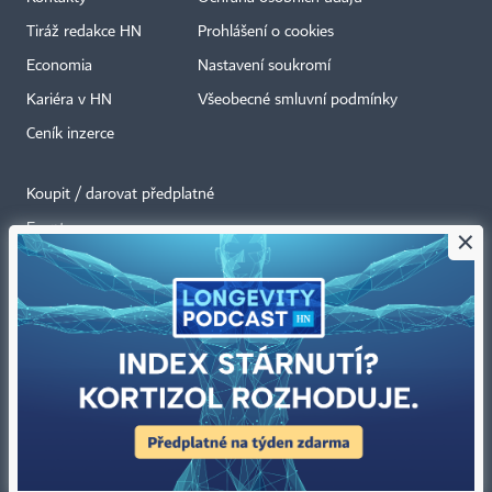
Tiráž redakce HN
Prohlášení o cookies
Economia
Nastavení soukromí
Kariéra v HN
Všeobecné smluvní podmínky
Ceník inzerce
Koupit / darovat předplatné
Eventy
×
Newslettery
RSS kanály
Autorská práva vykonává vydavatel. Bez písemného svolení vydavatele je
zakázáno jakékoli užití částí nebo celku díla, zejména rozmnožování a šíření
jakýmkoli způsobem, mechanickým nebo elektronickým, v českém nebo
jiném jazyce. Bez souhlasu vydavatele je zakázáno též rozmnožování
obsahu pro účely automatizované analýzy textů nebo dat
podle ustanovení § 39c autorského zákona.