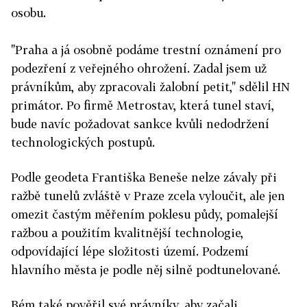
osobu.
"Praha a já osobně podáme trestní oznámení pro
podezření z veřejného ohrožení. Zadal jsem už
právníkům, aby zpracovali žalobní petit," sdělil HN
primátor. Po firmě Metrostav, která tunel staví,
bude navíc požadovat sankce kvůli nedodržení
technologických postupů.
Podle geodeta Františka Beneše nelze závaly při
ražbě tunelů zvláště v Praze zcela vyloučit, ale jen
omezit častým měřením poklesu půdy, pomalejší
ražbou a použitím kvalitnější technologie,
odpovídající lépe složitosti území. Podzemí
hlavního města je podle něj silně podtunelované.
Bém také pověřil své právníky, aby začali