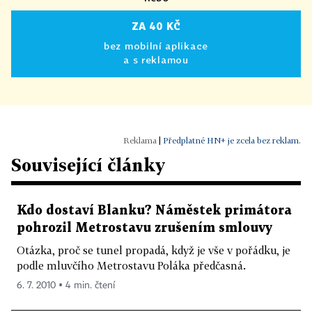
ZA 40 KČ
bez mobilní aplikace
a s reklamou
|
Předplatné HN+ je zcela bez reklam.
Související články
Kdo dostaví Blanku? Náměstek primátora
pohrozil Metrostavu zrušením smlouvy
Otázka, proč se tunel propadá, když je vše v pořádku, je
podle mluvčího Metrostavu Poláka předčasná.
6. 7. 2010 ▪ 4 min. čtení