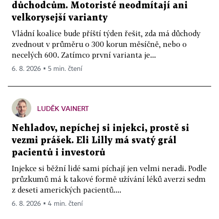
důchodcům. Motoristé neodmítají ani
velkorysejší varianty
Vládní koalice bude příští týden řešit, zda má důchody
zvednout v průměru o 300 korun měsíčně, nebo o
necelých 600. Zatímco první varianta je...
6. 8. 2026 ▪ 5 min. čtení
LUDĚK VAINERT
Nehladov, nepíchej si injekci, prostě si
vezmi prášek. Eli Lilly má svatý grál
pacientů i investorů
Injekce si běžní lidé sami píchají jen velmi neradi. Podle
průzkumů má k takové formě užívání léků averzi sedm
z deseti amerických pacientů....
6. 8. 2026 ▪ 4 min. čtení