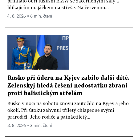
přihnalo obří luxusní BMW se začerněnými skly a
blikajícím majáčkem na střeše. Na červenou...
4. 8. 2026 ▪ 6 min. čtení
Rusko při úderu na Kyjev zabilo další dítě.
Zelenskyj hledá řešení nedostatku zbraní
proti balistickým střelám
Rusko v noci na sobotu znovu zaútočilo na Kyjev a jeho
okolí. Při útoku zahynul tříletý chlapec se svými
prarodiči. Jeho rodiče a patnáctiletý...
8. 8. 2026 ▪ 3 min. čtení