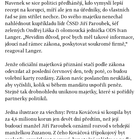
Navenek se sice politici předhánějí, kdo vymyslí lepší
recept na korupci, míří ale jen na úředníky, do vlastních
řad se jim střílet nechce. Do svého majetku nenechal
nahlédnout kupříkladu lídr ČSSD Jiří Paroubek, šéf
zelených Ondřej Liška či olomoucká jednička ODS Ivan
Langer. „Nevidím důvod, proč bych měl takové informace,
jdoucí nad rámec zákona, poskytovat soukromé firmě,“
reagoval Langer.
Jenže oficiální majetková přiznání stačí podle zákona
odevzdat až poslední červnový den, tedy poté, co budou
volební karty rozdány. Zákon navíc poslancům neukládá,
aby vyčíslili, kolik si během mandátu uspořili peněz.
Stejně tak drobnohledu uniknou majetky, které si pořídily
partnerky politiků.
Jedna ilustrace za všechny: Petra Kováčová si koupila byt
za 4,6 milionu korun jen devět dní předtím, než její
budoucí manžel Jiří Paroubek oznámil rozvod s tehdejší
manželkou Zuzanou. Z čeho Kováčová třípokojový byt