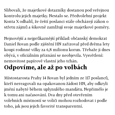
Slibovali, že majetkové dotazníky dostanou pod veřejnou
kontrolu jejich majetky. Nestalo se. Předvolební projekt
Konta X odhalil, že čeští poslanci stále obcházejí zákon o
střetu zájmů a šikovně zamlžují svoje majetkové poměry.
Nejnovější a nejprůkaznější příklad: občanský demokrat
Daniel Rovan podle zjištění HN zařizoval před dvěma lety
koupi rodinné vilky za 6,8 milionu korun. Třebaže ji dnes
obývá, v oficiálním přiznání se neobjevila. Vysvětlení:
nemovitost papírově vlastní jeho tchán.
Odpovíme, ale až po volbách
Místostarosta Prahy 14 Rovan byl jedním ze 117 poslanců,
kteří nereagovali na opakovanou žádost HN, aby odkryli
jmění nabyté během uplynulého mandátu. Nepřimělo je
k tomu ani načasování. Dva dny před otevřením
volebních místností se voliči mohou rozhodovat i podle
toho, jak jsou jejich favorité transparentní.