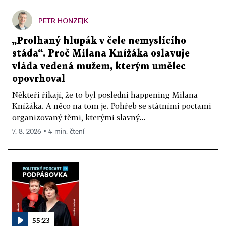
PETR HONZEJK
„Prolhaný hlupák v čele nemyslícího
stáda“. Proč Milana Knížáka oslavuje
vláda vedená mužem, kterým umělec
opovrhoval
Někteří říkají, že to byl poslední happening Milana
Knížáka. A něco na tom je. Pohřeb se státními poctami
organizovaný těmi, kterými slavný...
7. 8. 2026 ▪ 4 min. čtení
55:23