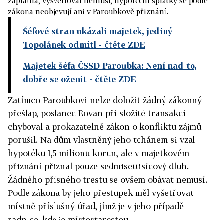
zaplatila, vysvětlovat nemusí, hypoteční splátky se podle
zákona neobjevují ani v Paroubkově přiznání.
Šéfové stran ukázali majetek, jediný
Topolánek odmítl
- čtěte ZDE
Majetek šéfa ČSSD Paroubka: Není nad to,
dobře se oženit
- čtěte ZDE
Zatímco Paroubkovi nelze doložit žádný zákonný
přešlap, poslanec Rovan při složité transakci
chyboval a prokazatelně zákon o konfliktu zájmů
porušil. Na dům vlastněný jeho tchánem si vzal
hypotéku 1,5 milionu korun, ale v majetkovém
přiznání přiznal pouze sedmisettisícový dluh.
Žádného přísného trestu se ovšem obávat nemusí.
Podle zákona by jeho přestupek měl vyšetřovat
místně příslušný úřad, jímž je v jeho případě
radnice, kde je místostarostou.