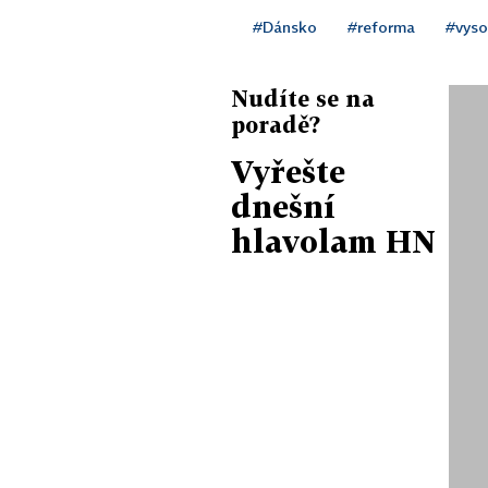
#Dánsko
#reforma
#vyso
Nudíte se na
poradě?
Vyřešte
dnešní
hlavolam HN