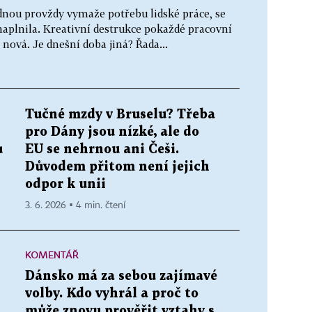
dnou provždy vymaže potřebu lidské práce, se
naplnila. Kreativní destrukce pokaždé pracovní
 nová. Je dnešní doba jiná? Řada...
Tučné mzdy v Bruselu? Třeba
pro Dány jsou nízké, ale do
ů
EU se nehrnou ani Češi.
Důvodem přitom není jejich
odpor k unii
3. 6. 2026 ▪ 4 min. čtení
KOMENTÁŘ
Dánsko má za sebou zajímavé
volby. Kdo vyhrál a proč to
může znovu prověřit vztahy s