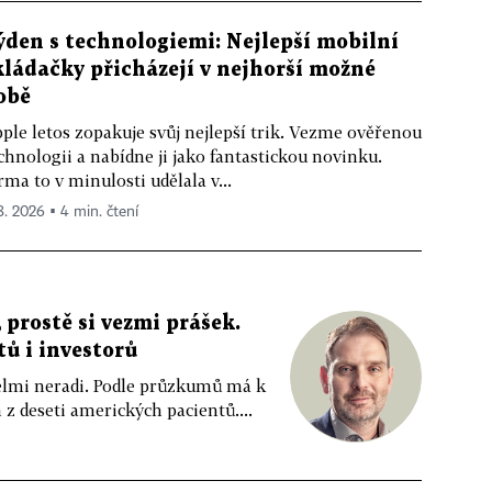
ýden s technologiemi: Nejlepší mobilní
kládačky přicházejí v nejhorší možné
obě
ple letos zopakuje svůj nejlepší trik. Vezme ověřenou
chnologii a nabídne ji jako fantastickou novinku.
rma to v minulosti udělala v...
 8. 2026 ▪ 4 min. čtení
 prostě si vezmi prášek.
tů i investorů
 velmi neradi. Podle průzkumů má k
z deseti amerických pacientů....