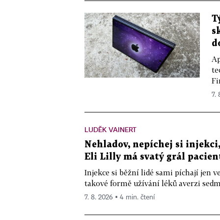
T
s
d
Ap
te
Fi
7.
LUDĚK VAINERT
Nehladov, nepíchej si injekci,
Eli Lilly má svatý grál pacien
Injekce si běžní lidé sami píchají jen
takové formě užívání léků averzi sedm 
7. 8. 2026 ▪ 4 min. čtení