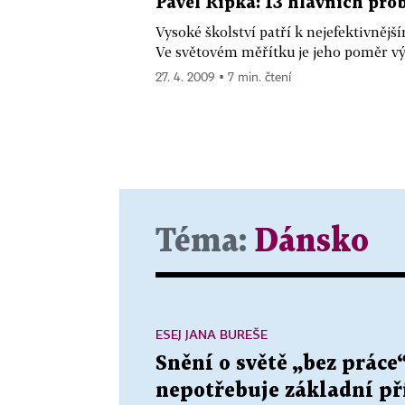
Pavel Ripka: 13 hlavních pro
Vysoké školství patří k nejefektivněj
Ve světovém měřítku je jeho poměr vý
27. 4. 2009 ▪ 7 min. čtení
Téma:
Dánsko
ESEJ JANA BUREŠE
Snění o světě „bez práce
nepotřebuje základní pří