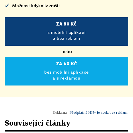
Možnost kdykoliv zrušit
ZA 80 KČ
s mobilní aplikací
a bez reklam
nebo
ZA 40 KČ
bez mobilní aplikace
a s reklamou
|
Předplatné HN+ je zcela bez reklam.
Související články