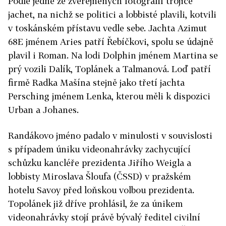
Podle jedné ze zveřejněných fotografií trojice
jachet, na nichž se politici a lobbisté plavili, kotvili
v toskánském přístavu vedle sebe. Jachta Azimut
68E jménem Aries patří Řebíčkovi, spolu se údajně
plavil i Roman. Na lodi Dolphin jménem Martina se
prý vozili Dalík, Toplánek a Talmanová. Loď patří
firmě Radka Mašína stejně jako třetí jachta
Persching jménem Lenka, kterou měli k dispozici
Urban a Johanes.
Randákovo jméno padalo v minulosti v souvislosti
s případem úniku videonahrávky zachycující
schůzku kancléře prezidenta Jiřího Weigla a
lobbisty Miroslava Šloufa (ČSSD) v pražském
hotelu Savoy před loňskou volbou prezidenta.
Topolánek již dříve prohlásil, že za únikem
videonahrávky stojí právě bývalý ředitel civilní