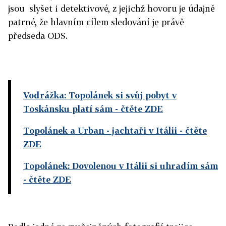
jsou slyšet i detektivové, z jejichž hovoru je údajně
patrné, že hlavním cílem sledování je právě
předseda ODS.
Vodrážka: Topolánek si svůj pobyt v
Toskánsku platí sám
- čtěte ZDE
Topolánek a Urban - jachtaři v Itálii
- čtěte
ZDE
Topolánek: Dovolenou v Itálii si uhradím sám
- čtěte ZDE