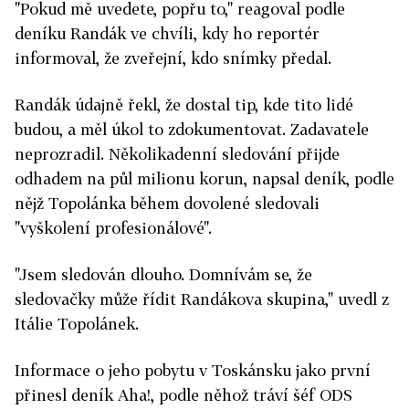
"Pokud mě uvedete, popřu to," reagoval podle
deníku Randák ve chvíli, kdy ho reportér
informoval, že zveřejní, kdo snímky předal.
Randák údajně řekl, že dostal tip, kde tito lidé
budou, a měl úkol to zdokumentovat. Zadavatele
neprozradil. Několikadenní sledování přijde
odhadem na půl milionu korun, napsal deník, podle
nějž Topolánka během dovolené sledovali
"vyškolení profesionálové".
"Jsem sledován dlouho. Domnívám se, že
sledovačky může řídit Randákova skupina," uvedl z
Itálie Topolánek.
Informace o jeho pobytu v Toskánsku jako první
přinesl deník Aha!, podle něhož tráví šéf ODS