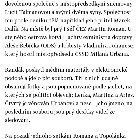
dovolenou společně s místopředsedkyní sněmovny
Lucií Talmanovou a svými dvěma syny. Společnost
mu podle deníku dělá například jeho přítel Marek
Dalík. Na místě byl prý i šéf ČEZ Martin Roman. U
stejného ostrova kotví i jachty exministra dopravy
Aleše Řebíčka (ODS) a lobbisty Vladimíra Johanese,
který hostil místopředsedu ČSSD Milana Urbana.
Randák poskytl médiím materiály v elektronické
podobě a jde o pět souborů. Tři z nich údajně
obsahují fotky a jsou pojmenované podle jachet, na
kterých se politici objevují: Lenka, Martina a Aries.
Čtvrtý je věnován Urbanovi a nese i jeho jméno, na
posledním souboru jsou prý desítky videí ze
sledování.
Na pozadí jednoho setkání Romana a Topolánka