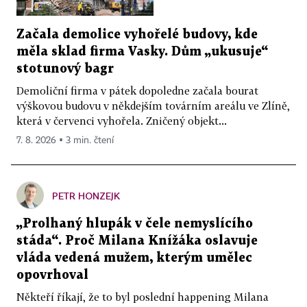
Začala demolice vyhořelé budovy, kde
měla sklad firma Vasky. Dům „ukusuje“
stotunový bagr
Demoliční firma v pátek dopoledne začala bourat
výškovou budovu v někdejším továrním areálu ve Zlíně,
která v červenci vyhořela. Zničený objekt...
7. 8. 2026 ▪ 3 min. čtení
PETR HONZEJK
„Prolhaný hlupák v čele nemyslícího
stáda“. Proč Milana Knížáka oslavuje
vláda vedená mužem, kterým umělec
opovrhoval
Někteří říkají, že to byl poslední happening Milana