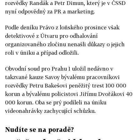
rozvědky Randák a Petr Dimun, který je v ČSSD
nyní odpovědný za PR a marketing.
Podle deníku Právo z loňského prosince však
detektivové z Útvaru pro odhalování
organizovaného zločinu nenašli důkazy o jejich
roli v úniku a případ odložili.
Obvodní soud pro Prahu 1 uložil nedávno v
takzvané kauze Savoy bývalému pracovníkovi
rozvědky Petru Bakešovi peněžitý trest 100 000
korun a bývalému policistovi Jiřímu Dvořákovi 40
000 korun. Oba se prý podíleli na úniku
videonahrávky zachycující schůzku.
Nudíte se na poradě?