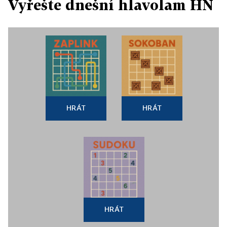
Vyřešte dnešní hlavolam HN
HRÁT
HRÁT
HRÁT