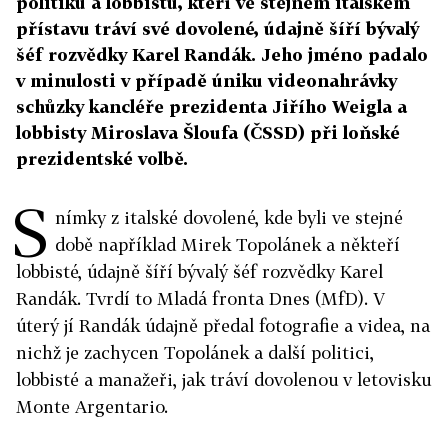
politiků a lobbistů, kteří ve stejném italském
přístavu tráví své dovolené, údajně šíří bývalý
šéf rozvědky Karel Randák. Jeho jméno padalo
v minulosti v případě úniku videonahrávky
schůzky kancléře prezidenta Jiřího Weigla a
lobbisty Miroslava Šloufa (ČSSD) při loňské
prezidentské volbě.
S
nímky z italské dovolené, kde byli ve stejné
době například Mirek Topolánek a někteří
lobbisté, údajně šíří bývalý šéf rozvědky Karel
Randák. Tvrdí to Mladá fronta Dnes (MfD). V
úterý jí Randák údajně předal fotografie a videa, na
nichž je zachycen Topolánek a další politici,
lobbisté a manažeři, jak tráví dovolenou v letovisku
Monte Argentario.