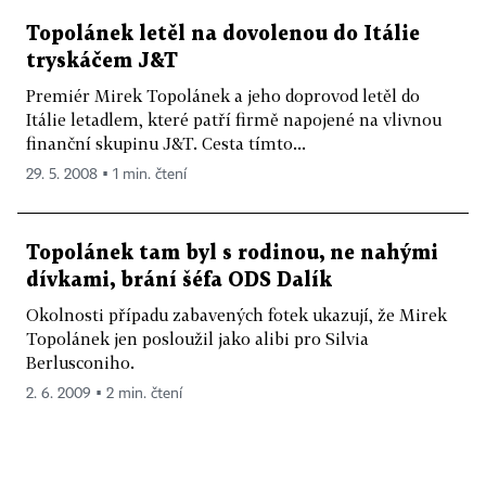
Topolánek letěl na dovolenou do Itálie
tryskáčem J&T
Premiér Mirek Topolánek a jeho doprovod letěl do
Itálie letadlem, které patří firmě napojené na vlivnou
finanční skupinu J&T. Cesta tímto...
29. 5. 2008 ▪ 1 min. čtení
Topolánek tam byl s rodinou, ne nahými
dívkami, brání šéfa ODS Dalík
Okolnosti případu zabavených fotek ukazují, že Mirek
Topolánek jen posloužil jako alibi pro Silvia
Berlusconiho.
2. 6. 2009 ▪ 2 min. čtení