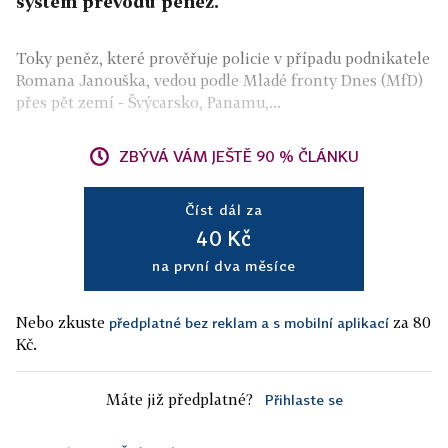
systém převodů peněz.
Toky peněz, které prověřuje policie v případu podnikatele
Romana Janouška, vedou podle Mladé fronty Dnes (MfD)
přes pět zemí - Švýcarsko, Panamu,...
ZBÝVÁ VÁM JEŠTĚ 90 % ČLÁNKU
Číst dál za
40 Kč
na první dva měsíce
Nebo zkuste
za 80
předplatné bez reklam a s mobilní aplikací
Kč.
Máte již předplatné?
Přihlaste se