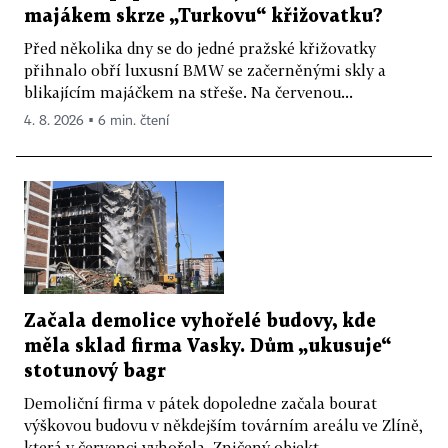
majákem skrze „Turkovu“ křižovatku?
Před několika dny se do jedné pražské křižovatky
přihnalo obří luxusní BMW se začerněnými skly a
blikajícím majáčkem na střeše. Na červenou...
4. 8. 2026 ▪ 6 min. čtení
Začala demolice vyhořelé budovy, kde
měla sklad firma Vasky. Dům „ukusuje“
stotunový bagr
Demoliční firma v pátek dopoledne začala bourat
výškovou budovu v někdejším továrním areálu ve Zlíně,
která v červenci vyhořela. Zničený objekt...