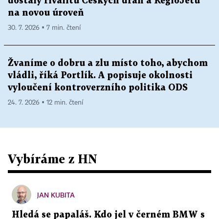
dostaly rivalitu Českých drah a RegioJetu
na novou úroveň
30. 7. 2026 ▪ 7 min. čtení
Žvaníme o dobru a zlu místo toho, abychom
vládli, říká Portlík. A popisuje okolnosti
vyloučení kontroverzního politika ODS
24. 7. 2026 ▪ 12 min. čtení
Vybíráme z HN
JAN KUBITA
Hledá se papaláš. Kdo jel v černém BMW s