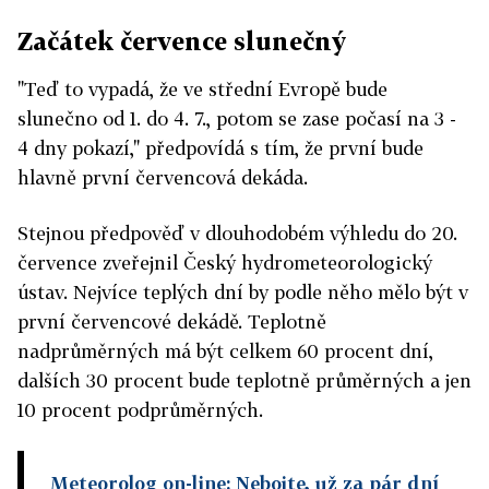
Začátek července slunečný
"Teď to vypadá, že ve střední Evropě bude
slunečno od 1. do 4. 7., potom se zase počasí na 3 -
4 dny pokazí," předpovídá s tím, že první bude
hlavně první červencová dekáda.
Stejnou předpověď v dlouhodobém výhledu do 20.
července zveřejnil Český hydrometeorologický
ústav. Nejvíce teplých dní by podle něho mělo být v
první červencové dekádě. Teplotně
nadprůměrných má být celkem 60 procent dní,
dalších 30 procent bude teplotně průměrných a jen
10 procent podprůměrných.
Meteorolog on-line: Nebojte, už za pár dní