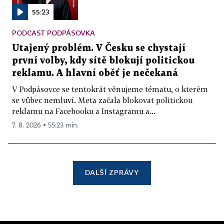
55:23
PODCAST PODPÁSOVKA
Utajený problém. V Česku se chystají
první volby, kdy sítě blokují politickou
reklamu. A hlavní oběť je nečekaná
V Podpásovce se tentokrát věnujeme tématu, o kterém
se vůbec nemluví. Meta začala blokovat politickou
reklamu na Facebooku a Instagramu a...
7. 8. 2026 ▪ 55:23 min.
DALŠÍ ZPRÁVY