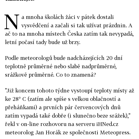
N
a mnoha školách žáci v pátek dostali
vysvědčení a začali si tak užívat prázdnin. A
ač to na mnoha místech Česka zatím tak nevypadá,
letní počasí tady bude už brzy.
Podle meteorologů bude nadcházejících 20 dní
teplotně průměrné nebo slabě nadprůměrné,
srážkově průměrné. Co to znamená?
"Již koncem tohoto týdne vystoupí teploty místy až
ke 28° C (zatím ale spíše s velkou oblačností a
přeháňkami) a prvních pár červencových dnů
zatím vypadá také dobře (i slunečno beze srážek),"
řekl v on-line rozhovoru na serveru iHNed.cz
meteorolog Jan Horák ze společnosti Meteopress.