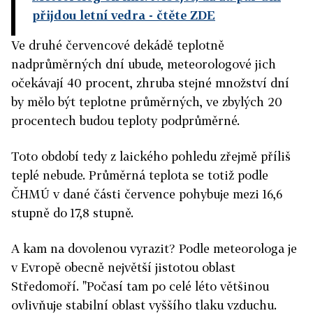
přijdou letní vedra
- čtěte ZDE
Ve druhé červencové dekádě teplotně
nadprůměrných dní ubude, meteorologové jich
očekávají 40 procent, zhruba stejné množství dní
by mělo být teplotne průměrných, ve zbylých 20
procentech budou teploty podprůměrné.
Toto období tedy z laického pohledu zřejmě příliš
teplé nebude. Průměrná teplota se totiž podle
ČHMÚ v dané části července pohybuje mezi 16,6
stupně do 17,8 stupně.
A kam na dovolenou vyrazit? Podle meteorologa je
v Evropě obecně největší jistotou oblast
Středomoří. "Počasí tam po celé léto většinou
ovlivňuje stabilní oblast vyššího tlaku vzduchu.