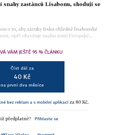
í snahy zastánců Lisabonu, shodují se
ou o to, aby záruky Irsku ohledně lisabonské
ent, opět ohrožuje snahu zemí Evropské...
VÁ VÁM JEŠTĚ 95 % ČLÁNKU
Číst dál za
40 Kč
na první dva měsíce
za 80 Kč.
tné bez reklam a s mobilní aplikací
iž předplatné?
Přihlaste se
#Klaus Václav
#summit