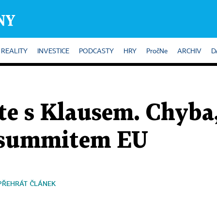
REALITY
INVESTICE
PODCASTY
HRY
PročNe
ARCHIV
D
ste s Klausem. Chyba,
d summitem EU
PŘEHRÁT ČLÁNEK