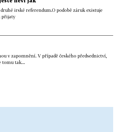
ještě neví jak
druhé irské referendum.O podobě záruk existuje
 přijaty
nou v zapomnění. V případě českého předsednictví,
e tomu tak...