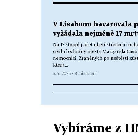
V Lisabonu havarovala p
vyžádala nejméně 17 mrt
Na 17 stoupl počet obětí středeční ne
civilní ochrany města Margarida Castro
nemocnici. Zraněných po neštěstí zůs
která...
3. 9. 2025 ▪ 3 min. čtení
Vybíráme z H