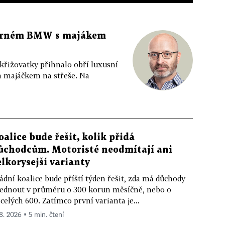
 černém BMW s majákem
 křižovatky přihnalo obří luxusní
m majáčkem na střeše. Na
oalice bude řešit, kolik přidá
ůchodcům. Motoristé neodmítají ani
elkorysejší varianty
ádní koalice bude příští týden řešit, zda má důchody
ednout v průměru o 300 korun měsíčně, nebo o
celých 600. Zatímco první varianta je...
 8. 2026 ▪ 5 min. čtení