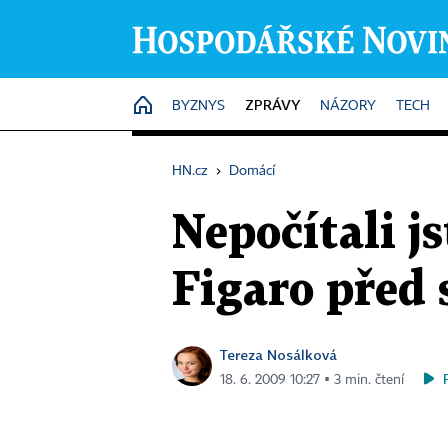
ZPRÁVY
HOME
BYZNYS
NÁZORY
TECH
HN.cz
›
Domácí
Nepočítali j
Figaro pře
Tereza Nosálková
18. 6. 2009 10:27 ▪ 3 min. čtení