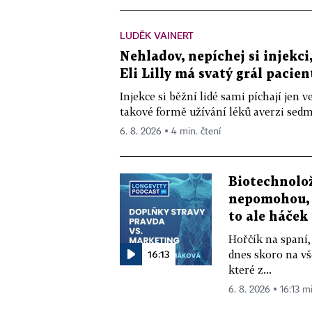
LUDĚK VAINERT
Nehladov, nepíchej si injekci,
Eli Lilly má svatý grál pacien
Injekce si běžní lidé sami píchají jen
takové formě užívání léků averzi sedm 
6. 8. 2026 ▪ 4 min. čtení
Biotechnolo
nepomohou, 
to ale háček
Hořčík na spaní,
16:13
dnes skoro na vš
které z...
6. 8. 2026 ▪ 16:13 m