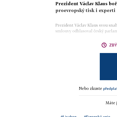
Prezident Václav Klaus boř
proevropský tisk i experti
Prezident Václav Klaus svou snah
smlouvy odhlasoval český parlam
ZBÝ
Nebo zkuste
předpla
Máte j
#Lisabon
#Evropská unie