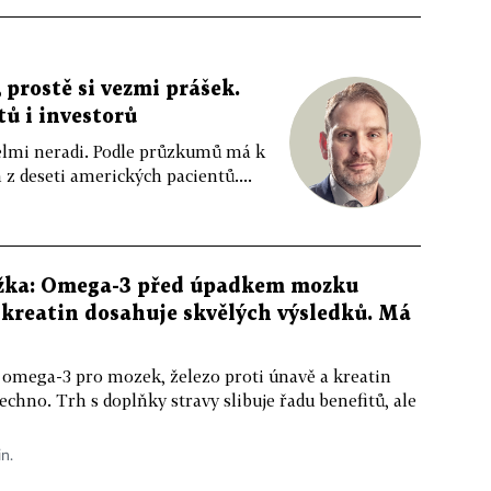
 prostě si vezmi prášek.
tů i investorů
 velmi neradi. Podle průzkumů má k
z deseti amerických pacientů....
žka: Omega-3 před úpadkem mozku
kreatin dosahuje skvělých výsledků. Má
 omega-3 pro mozek, železo proti únavě a kreatin
echno. Trh s doplňky stravy slibuje řadu benefitů, ale
in.