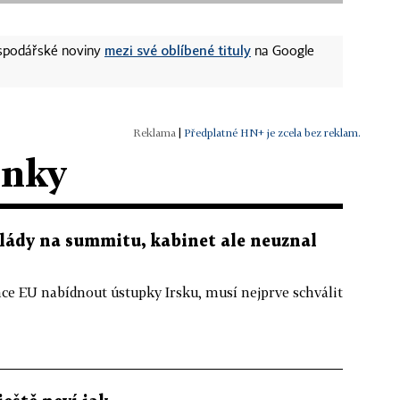
mezi své oblíbené tituly
ospodářské noviny
na Google
|
Předplatné HN+ je zcela bez reklam.
ánky
vlády na summitu, kabinet ale neuznal
hce EU nabídnout ústupky Irsku, musí nejprve schválit