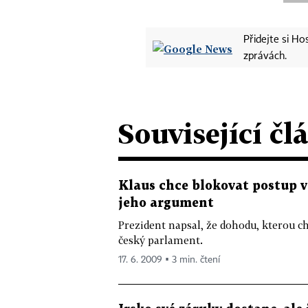
Přidejte si H
zprávách.
Související čl
Klaus chce blokovat postup 
jeho argument
Prezident napsal, že dohodu, kterou c
český parlament.
17. 6. 2009 ▪ 3 min. čtení