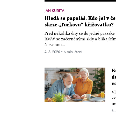
JAN KUBITA
Hledá se papaláš. Kdo jel v
skrze „Turkovu“ křižovatku?
Před několika dny se do jedné pražské
BMW se začerněnými skly a blikající
červenou...
4. 8. 2026 ▪ 6 min. čtení
K
d
v
Vl
zv
ne
6.