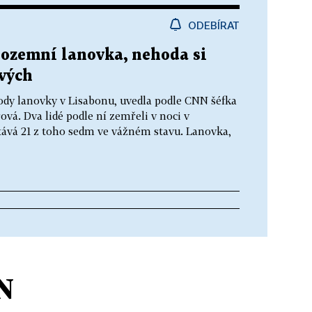
ODEBÍRAT
ozemní lanovka, nehoda si
vých
hody lanovky v Lisabonu, uvedla podle CNN šéfka
vá. Dva lidé podle ní zemřeli v noci v
tává 21 z toho sedm ve vážném stavu. Lanovka,
N