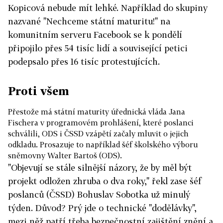
Kopicová nebude mít lehké. Například do skupiny
nazvané "Nechceme státní maturitu!" na
komunitním serveru Facebook se k pondělí
připojilo přes 54 tisíc lidí a související petici
podepsalo přes 16 tisíc protestujících.
Proti všem
Přestože má státní maturity úřednická vláda Jana
Fischera v programovém prohlášení, které poslanci
schválili, ODS i ČSSD vzápětí začaly mluvit o jejich
odkladu. Prosazuje to například šéf školského výboru
sněmovny Walter Bartoš (ODS).
"Objevují se stále silnější názory, že by měl být
projekt odložen zhruba o dva roky," řekl zase šéf
poslanců (ČSSD) Bohuslav Sobotka už minulý
týden. Důvod? Prý jde o technické "dodělávky",
mezi něž patří třeba bezpečnostní zajištění znění a