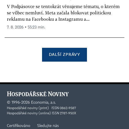
V Podpásovce se tentokrát věnujeme tématu, o kterém
se vůbec nemluví. Meta začala blokovat politickou
reklamu na Facebooku a Instagramu a...
7. 8. 2026 ▪ 55:23 min.
DALŠÍ ZPRÁVY
©
1996-2026
Economia, a.s.
Hospodářské noviny (print) ISSN 0862-9587
Hospodářské noviny (online) ISSN 2787-950X
Certifikováno
Sledujte nás