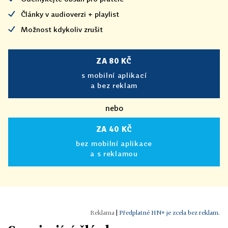
Články v audioverzi + playlist
Možnost kdykoliv zrušit
ZA 80 KČ
s mobilní aplikací
a bez reklam
nebo
ZA 40 KČ
bez mobilní aplikace
a s reklamou
|
Předplatné HN+ je zcela bez reklam.