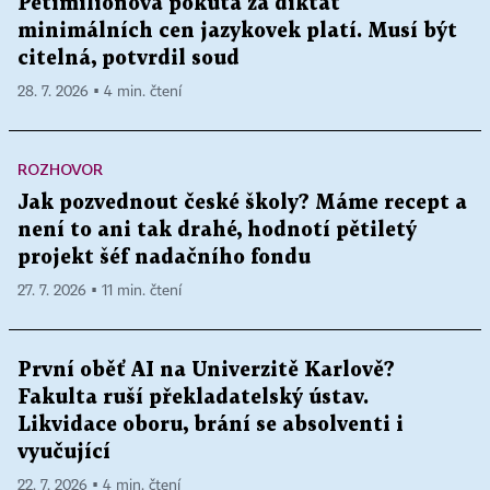
Pětimilionová pokuta za diktát
minimálních cen jazykovek platí. Musí být
citelná, potvrdil soud
28. 7. 2026 ▪ 4 min. čtení
ROZHOVOR
Jak pozvednout české školy? Máme recept a
není to ani tak drahé, hodnotí pětiletý
projekt šéf nadačního fondu
27. 7. 2026 ▪ 11 min. čtení
První oběť AI na Univerzitě Karlově?
Fakulta ruší překladatelský ústav.
Likvidace oboru, brání se absolventi i
vyučující
22. 7. 2026 ▪ 4 min. čtení