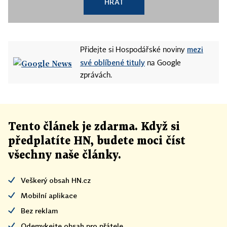
HRÁT
mezi
Přidejte si Hospodářské noviny
své oblíbené tituly
na Google
zprávách.
Tento článek
je
zdarma. Když si
předplatíte HN, budete moci číst
všechny naše články
.
Veškerý obsah HN.cz
Mobilní aplikace
Bez reklam
Odemykejte obsah pro přátele