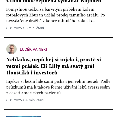
z toho bude zejména vymahač Bujnoch
Pomyslnou tečku za barvitým příběhem kolem
fotbalových Zbuzan udělal prodej tamního areálu. Po
nevydařené dražbě z konce minulého roku do...
6. 8. 2026 ▪ 5 min. čtení
LUDĚK VAINERT
Nehladov, nepíchej si injekci, prostě si
vezmi prášek. Eli Lilly má svatý grál
tlouštíků i investorů
Injekce si běžní lidé sami píchají jen velmi neradi. Podle
průzkumů má k takové formě užívání léků averzi sedm
z deseti amerických pacientů....
6. 8. 2026 ▪ 4 min. čtení