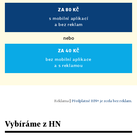
ZA 80 KČ
s mobilní aplikací
a bez reklam
nebo
ZA 40 KČ
bez mobilní aplikace
a s reklamou
|
Předplatné HN+ je zcela bez reklam.
Vybíráme z HN