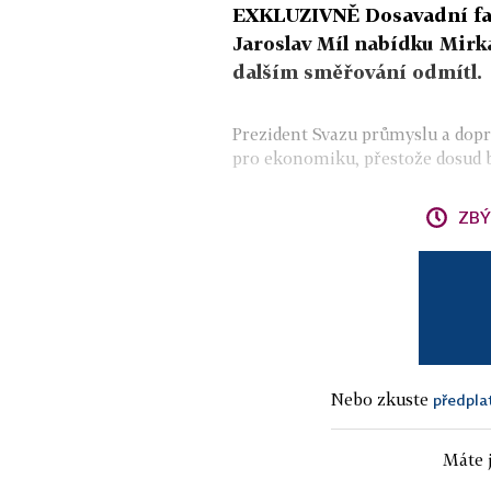
EXKLUZIVNĚ Dosavadní fav
Jaroslav Míl nabídku Mirk
dalším směřování odmítl.
Prezident Svazu průmyslu a dop
pro ekonomiku, přestože dosud b
ZBÝ
Nebo zkuste
předpla
Máte j