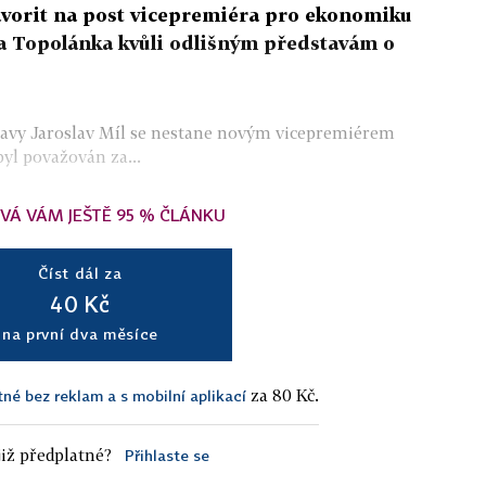
orit na post vicepremiéra pro ekonomiku
a Topolánka kvůli odlišným představám o
ravy Jaroslav Míl se nestane novým vicepremiérem
yl považován za...
VÁ VÁM JEŠTĚ 95 % ČLÁNKU
Číst dál za
40 Kč
na první dva měsíce
za 80 Kč.
tné bez reklam a s mobilní aplikací
iž předplatné?
Přihlaste se