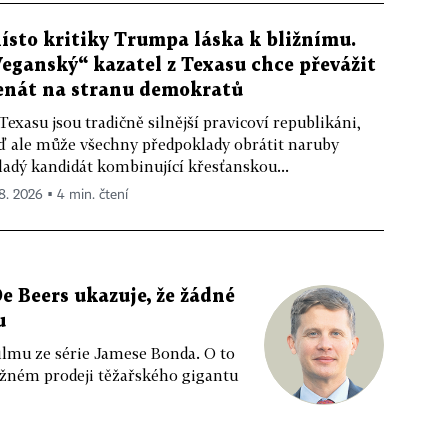
ísto kritiky Trumpa láska k bližnímu.
Veganský“ kazatel z Texasu chce převážit
enát na stranu demokratů
Texasu jsou tradičně silnější pravicoví republikáni,
ď ale může všechny předpoklady obrátit naruby
adý kandidát kombinující křesťanskou...
 8. 2026 ▪ 4 min. čtení
e Beers ukazuje, že žádné
u
ilmu ze série Jamese Bonda. O to
ožném prodeji těžařského gigantu