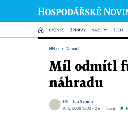
ZPRÁVY
HOME
BYZNYS
NÁZORY
TECH
HN.cz
›
Domácí
Míl odmítl f
náhradu
HN – Jan Symon
9. 12. 2008 15:03 ▪ 2 min. čtení