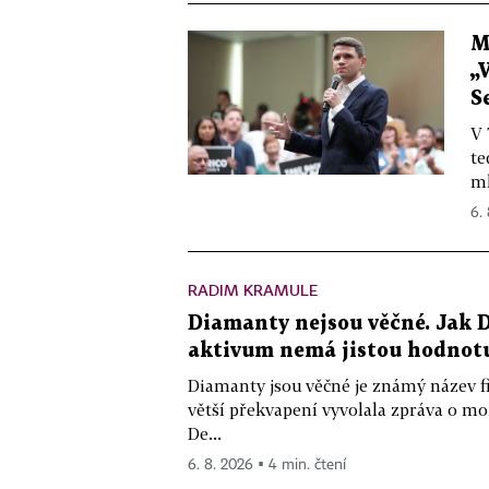
M
„
S
V 
te
ml
6.
RADIM KRAMULE
Diamanty nejsou věčné. Jak D
aktivum nemá jistou hodnot
Diamanty jsou věčné je známý název f
větší překvapení vyvolala zpráva o m
De...
6. 8. 2026 ▪ 4 min. čtení