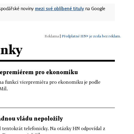
mezi své oblíbené tituly
ospodářské noviny
na Google
|
Předplatné HN+ je zcela bez reklam.
ánky
icepremiérem pro ekonomiku
a funkci vicepremiéra pro ekonomiku je podle
Míl.
žádnou vládu nepoložily
tentokrát telefonicky. Na otázky HN odpovídal z