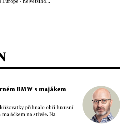
 Europe - největšího...
N
 černém BMW s majákem
 křižovatky přihnalo obří luxusní
m majáčkem na střeše. Na