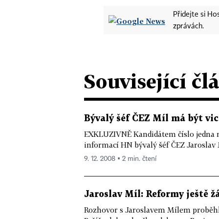
Přidejte si H
zprávách.
Související čl
Bývalý šéf ČEZ Míl má být v
EXKLUZIVNĚ Kandidátem číslo jedna n
informací HN bývalý šéf ČEZ Jaroslav 
9. 12. 2008 ▪ 2 min. čtení
Jaroslav Míl: Reformy ještě 
Rozhovor s Jaroslavem Mílem proběhl 