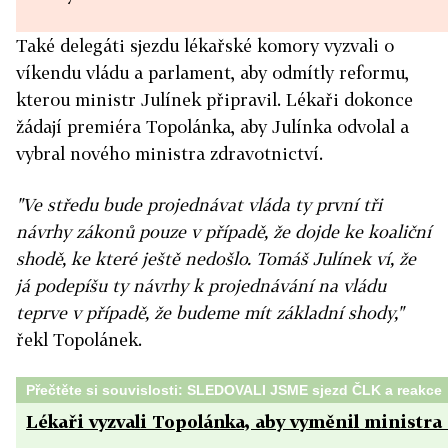
Také delegáti sjezdu lékařské komory vyzvali o
víkendu vládu a parlament, aby odmítly reformu,
kterou ministr Julínek připravil. Lékaři dokonce
žádají premiéra Topolánka, aby Julínka odvolal a
vybral nového ministra zdravotnictví.
"Ve středu bude projednávat vláda ty první tři
návrhy zákonů pouze v případě, že dojde ke koaliční
shodě, ke které ještě nedošlo. Tomáš Julínek ví, že
já podepíšu ty návrhy k projednávání na vládu
teprve v případě, že budeme mít základní shody,"
řekl Topolánek.
Přečtěte si souvislosti: SLEDOVALI JSME sjezd ČLK a reakce
Lékaři vyzvali Topolánka, aby vyměnil ministra