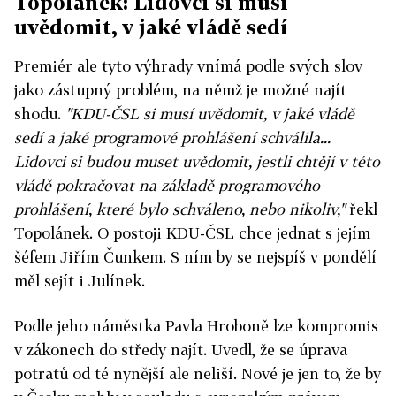
Topolánek: Lidovci si musí
uvědomit, v jaké vládě sedí
Premiér ale tyto výhrady vnímá podle svých slov
jako zástupný problém, na němž je možné najít
shodu.
"KDU-ČSL si musí uvědomit, v jaké vládě
sedí a jaké programové prohlášení schválila...
Lidovci si budou muset uvědomit, jestli chtějí v této
vládě pokračovat na základě programového
prohlášení, které bylo schváleno, nebo nikoliv,"
řekl
Topolánek. O postoji KDU-ČSL chce jednat s jejím
šéfem Jiřím Čunkem. S ním by se nejspíš v pondělí
měl sejít i Julínek.
Podle jeho náměstka Pavla Hroboně lze kompromis
v zákonech do středy najít. Uvedl, že se úprava
potratů od té nynější ale neliší. Nové je jen to, že by