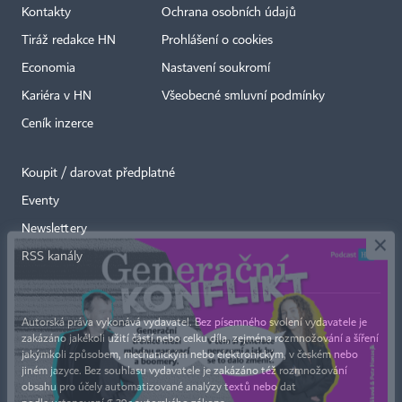
Kontakty
Ochrana osobních údajů
Tiráž redakce HN
Prohlášení o cookies
Economia
Nastavení soukromí
Kariéra v HN
Všeobecné smluvní podmínky
Ceník inzerce
Koupit / darovat předplatné
Eventy
×
Newslettery
RSS kanály
Autorská práva vykonává vydavatel. Bez písemného svolení vydavatele je
zakázáno jakékoli užití částí nebo celku díla, zejména rozmnožování a šíření
jakýmkoli způsobem, mechanickým nebo elektronickým, v českém nebo
jiném jazyce. Bez souhlasu vydavatele je zakázáno též rozmnožování
obsahu pro účely automatizované analýzy textů nebo dat