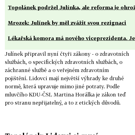
Topolánek podržel Julínka, ale reforma je ohro
Mrozek: Julínek by měl zvážit svou rezignaci
Lékařská komora má nového viceprezidenta. Je
Julínek připravil nyní čtyři zákony - o zdravotních
službách, o specifických zdravotních službách, o
záchranné službě a o veřejném zdravotním
pojištění. Lidovci mají největší výhrady ke druhé
normě, která upravuje mimo jiné potraty. Podle
mluvčího KDU-ČSL Martina Horálka je zákon teď
pro stranu nepřijatelný, a to z etických důvodů.