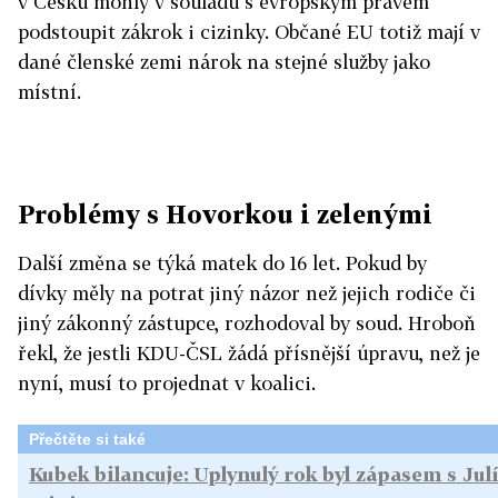
v Česku mohly v souladu s evropským právem
podstoupit zákrok i cizinky. Občané EU totiž mají v
dané členské zemi nárok na stejné služby jako
místní.
Problémy s Hovorkou i zelenými
Další změna se týká matek do 16 let. Pokud by
dívky měly na potrat jiný názor než jejich rodiče či
jiný zákonný zástupce, rozhodoval by soud. Hroboň
řekl, že jestli KDU-ČSL žádá přísnější úpravu, než je
nyní, musí to projednat v koalici.
Přečtěte si také
Kubek bilancuje: Uplynulý rok byl zápasem s Ju