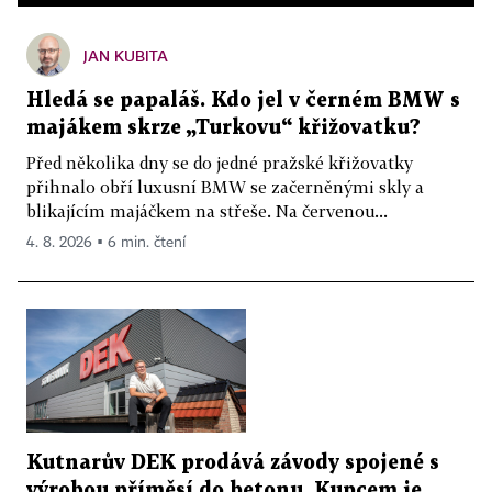
JAN KUBITA
Hledá se papaláš. Kdo jel v černém BMW s
majákem skrze „Turkovu“ křižovatku?
Před několika dny se do jedné pražské křižovatky
přihnalo obří luxusní BMW se začerněnými skly a
blikajícím majáčkem na střeše. Na červenou...
4. 8. 2026 ▪ 6 min. čtení
Kutnarův DEK prodává závody spojené s
výrobou příměsí do betonu. Kupcem je