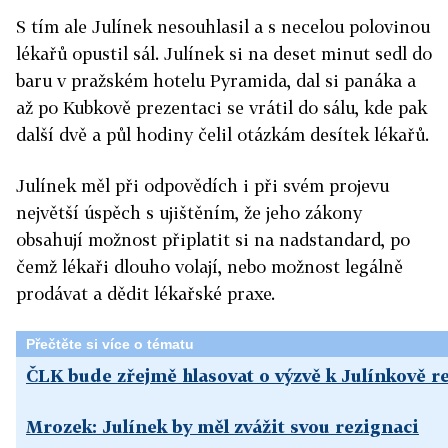
S tím ale Julínek nesouhlasil a s necelou polovinou
lékařů opustil sál. Julínek si na deset minut sedl do
baru v pražském hotelu Pyramida, dal si panáka a
až po Kubkově prezentaci se vrátil do sálu, kde pak
další dvě a půl hodiny čelil otázkám desítek lékařů.
Julínek měl při odpovědích i při svém projevu
největší úspěch s ujištěním, že jeho zákony
obsahují možnost připlatit si na nadstandard, po
čemž lékaři dlouho volají, nebo možnost legálně
prodávat a dědit lékařské praxe.
Přečtěte si více o tématu
ČLK bude zřejmě hlasovat o výzvě k Julínkově r
Mrozek: Julínek by měl zvážit svou rezignaci