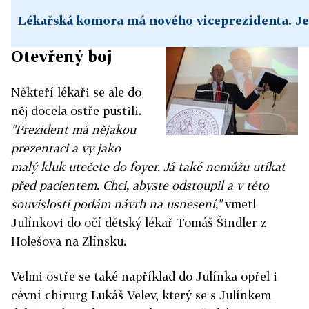
Lékařská komora má nového viceprezidenta. Je
Otevřený boj
Někteří lékaři se ale do
něj docela ostře pustili.
"Prezident má nějakou
prezentaci a vy jako
malý kluk utečete do foyer. Já také nemůžu utíkat
před pacientem. Chci, abyste odstoupil a v této
souvislosti podám návrh na usnesení,"
vmetl
Julínkovi do očí dětský lékař Tomáš Šindler z
Holešova na Zlínsku.
Velmi ostře se také například do Julínka opřel i
cévní chirurg Lukáš Velev, který se s Julínkem