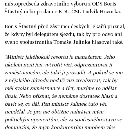
místopředseda zdravotního výboru z ODS Boris
Šťastný nebo poslanec KDU-ČSL Ludvík Hovorka.
Boris Šťastný před zástupci českých lékařů přiznal,
že kdyby byl delegátem sjezdu, tak by pro odvolání
svého spolustraníka Tomáše Julínka hlasoval také.
"Ministr jakéhokoli resortu je manažerem. Jeho
úkolem není jen vytvořit vizi, odprezentovat ji
zaměstnancům, ale také ji prosadit. A pokud se mu
z nějakého důvodu nedaří vizi zrealizovat, tak by
měl svolat zaměstnance a říct, musíme to udělat
jinak. Nebo přiznat, že nemáme dostatek hlasů a
bavit se, co dál. Pan ministr Julínek tuto věc
neudělal. Je pro mě obtížné nahrávat mým
politickým oponentům, ale za současného stavu se
domnívám, že mým konkurentům mnohem více