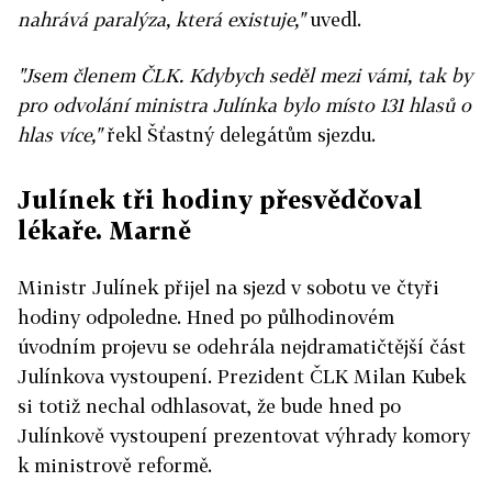
nahrává paralýza, která existuje,"
uvedl.
"Jsem členem ČLK. Kdybych seděl mezi vámi, tak by
pro odvolání ministra Julínka bylo místo 131 hlasů o
hlas více,"
řekl Šťastný delegátům sjezdu.
Julínek tři hodiny přesvědčoval
lékaře. Marně
Ministr Julínek přijel na sjezd v sobotu ve čtyři
hodiny odpoledne. Hned po půlhodinovém
úvodním projevu se odehrála nejdramatičtější část
Julínkova vystoupení. Prezident ČLK Milan Kubek
si totiž nechal odhlasovat, že bude hned po
Julínkově vystoupení prezentovat výhrady komory
k ministrově reformě.