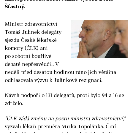
Šťastný.
Ministr zdravotnictví
Tomáš Julínek delegáty
sjezdu České lékařské
komory (ČLK) ani
po sobotní bouřlivé
debatě nepřesvědčil. V
neděli před desátou hodinou ráno jich většina
odhlasovala výzvu k Julínkově rezignaci.
Návrh podpořilo 131 delegátů, proti bylo 94 a 16 se
zdrželo.
"ČLK žádá změnu na postu ministra zdravotnictví,"
vyzvali lékaři premiéra Mirka Topolánka. Činí