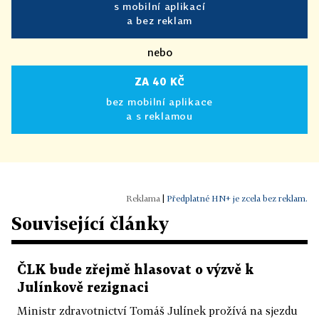
s mobilní aplikací
a bez reklam
nebo
ZA 40 KČ
bez mobilní aplikace
a s reklamou
|
Předplatné HN+ je zcela bez reklam.
Související články
ČLK bude zřejmě hlasovat o výzvě k
Julínkově rezignaci
Ministr zdravotnictví Tomáš Julínek prožívá na sjezdu