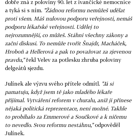
dobře zná z poloviny 90. let z ivančické nemocnice
a tyká si s ním.
"Žádnou reformu nemůžeš udělat
proti všem. Máš nulovou podporu veřejnosti, nemáš
podporu lékařské veřejnosti. Udělej to
nejrozumnější, co můžeš. Stáhni všechny zákony a
začni diskusi. To nemůže tvořit Šnajdr, Macháček,
Hroboň a Hellerová a pak to považovat za zjevenou
pravdu,"
řekl Velev za potlesku zhruba poloviny
delgeátů sjezdu.
Julínek ale výzvu svého přítele odmítl.
"Já si
pamatuju, když jsem tě jako mladého lékaře
přijímal. Vytváření reforem v churalu, aniž ji přinese
nějaká politická reprezentace, není možné. Takhle
to probíhalo za Emmerové a Součkové a k ničemu
to nevedlo. Svou reformu nestáhnu,"
odpověděl
Julínek.