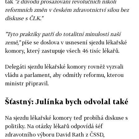
tak
"z důvodu prosazování revolučních nikoli
reformních změn v českém zdravotnictví silou bez
diskuse s ČLK."
"Tyto praktiky patří do totalitní minulosti naší
země,"
píše se doslova v usnesení sjezdu lékařské
komory, který zastupuje všech 46 tisíc lékařů.
Delegáti sjezdu lékařské komory rovněž vyzvali
vládu a parlament, aby odmítly reformu, kterou
ministr připravil.
Šťastný: Julínka bych odvolal také
Na sjezdu lékařské komory teď probíhá diskuse s
politiky. Na otázky lékařů odpovídá šéf
zdravotního výboru David Rath z ČSSD,