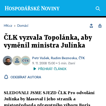
HN.cz
›
Domácí
ČLK vyzvala Topolánka, aby
vyměnil ministra Julínka
Petr Vašek
Radim Beznoska
ČTK
,
,
9. 11. 2008 15:00 ▪ 5 min. čtení
PŘEHRÁT ČLÁNEK
ODEBÍRAT AUTORA
SLEDOVALI JSME SJEZD ČLK Pro odvolání
Julínka by hlasoval i jeho straník a
místopředseda zdravotního výboru Boris