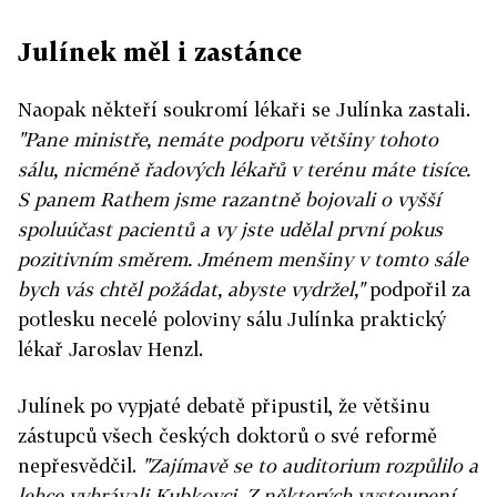
Julínek měl i zastánce
Naopak někteří soukromí lékaři se Julínka zastali.
"Pane ministře, nemáte podporu většiny tohoto
sálu, nicméně řadových lékařů v terénu máte tisíce.
S panem Rathem jsme razantně bojovali o vyšší
spoluúčast pacientů a vy jste udělal první pokus
pozitivním směrem. Jménem menšiny v tomto sále
bych vás chtěl požádat, abyste vydržel,"
podpořil za
potlesku necelé poloviny sálu Julínka praktický
lékař Jaroslav Henzl.
Julínek po vypjaté debatě připustil, že většinu
zástupců všech českých doktorů o své reformě
nepřesvědčil.
"Zajímavě se to auditorium rozpůlilo a
lehce vyhrávali Kubkovci. Z některých vystoupení