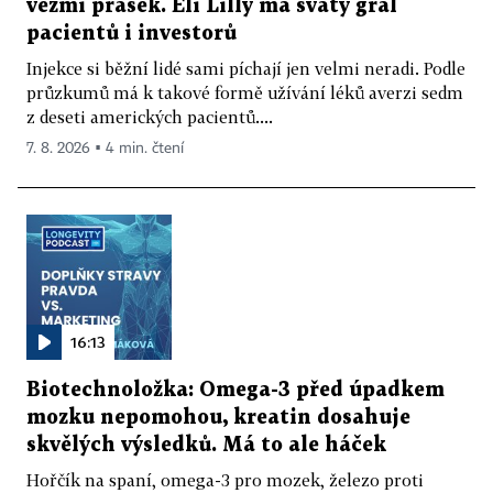
vezmi prášek. Eli Lilly má svatý grál
pacientů i investorů
Injekce si běžní lidé sami píchají jen velmi neradi. Podle
průzkumů má k takové formě užívání léků averzi sedm
z deseti amerických pacientů....
7. 8. 2026 ▪ 4 min. čtení
16:13
Biotechnoložka: Omega-3 před úpadkem
mozku nepomohou, kreatin dosahuje
skvělých výsledků. Má to ale háček
Hořčík na spaní, omega-3 pro mozek, železo proti