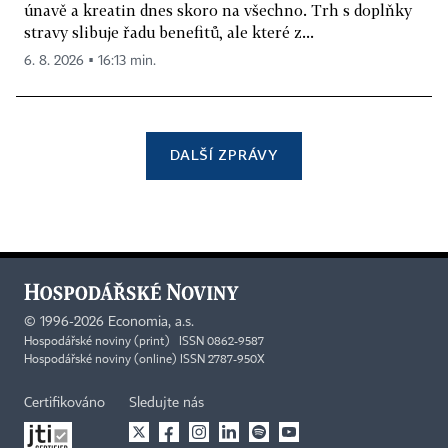
únavě a kreatin dnes skoro na všechno. Trh s doplňky
stravy slibuje řadu benefitů, ale které z...
6. 8. 2026 ▪ 16:13 min.
DALŠÍ ZPRÁVY
©
1996-2026
Economia, a.s.
Hospodářské noviny (print) ISSN 0862-9587
Hospodářské noviny (online) ISSN 2787-950X
Certifikováno
Sledujte nás