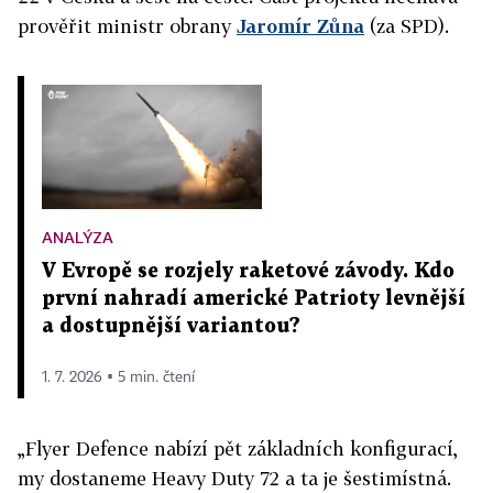
prověřit ministr obrany
Jaromír Zůna
(za SPD).
ANALÝZA
V Evropě se rozjely raketové závody. Kdo
první nahradí americké Patrioty levnější
a dostupnější variantou?
1. 7. 2026 ▪ 5 min. čtení
„Flyer Defence nabízí pět základních konfigurací,
my dostaneme Heavy Duty 72 a ta je šestimístná.