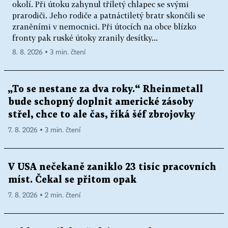
okolí. Při útoku zahynul tříletý chlapec se svými
prarodiči. Jeho rodiče a patnáctiletý bratr skončili se
zraněními v nemocnici. Při útocích na obce blízko
fronty pak ruské útoky zranily desítky...
8. 8. 2026 ▪ 3 min. čtení
„To se nestane za dva roky.“ Rheinmetall
bude schopný doplnit americké zásoby
střel, chce to ale čas, říká šéf zbrojovky
7. 8. 2026 ▪ 3 min. čtení
V USA nečekaně zaniklo 23 tisíc pracovních
míst. Čekal se přitom opak
7. 8. 2026 ▪ 2 min. čtení