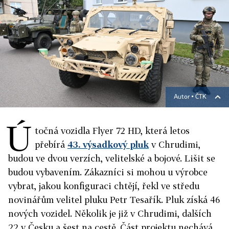
Autor ▪
ČTK
Ú
točná vozidla Flyer 72 HD, která letos
přebírá
43. výsadkový pluk
v Chrudimi,
budou ve dvou verzích, velitelské a bojové. Lišit se
budou vybavením. Zákazníci si mohou u výrobce
vybrat, jakou konfiguraci chtějí, řekl ve středu
novinářům velitel pluku Petr Tesařík. Pluk získá 46
nových vozidel. Několik je již v Chrudimi, dalších
22 v Česku a šest na cestě. Část projektu nechává