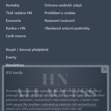
Kontakty
Ochrana osobních údajů
Tiráž redakce HN
Prohlášení o cookies
Economia
Nastavení soukromí
Kariéra v HN
Všeobecné smluvní podmínky
Ceník inzerce
Koupit / darovat předplatné
Eventy
×
Newslettery
RSS kanály
Autorská práva vykonává vydavatel. Bez písemného svolení vydavatele je
zakázáno jakékoli užití částí nebo celku díla, zejména rozmnožování a šíření
jakýmkoli způsobem, mechanickým nebo elektronickým, v českém nebo
jiném jazyce. Bez souhlasu vydavatele je zakázáno též rozmnožování
obsahu pro účely automatizované analýzy textů nebo dat