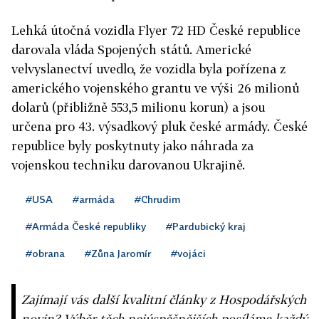
Lehká útočná vozidla Flyer 72 HD České republice
darovala vláda Spojených států. Americké
velvyslanectví uvedlo, že vozidla byla pořízena z
amerického vojenského grantu ve výši 26 milionů
dolarů (přibližně 553,5 milionu korun) a jsou
určena pro 43. výsadkový pluk české armády. České
republice byly poskytnuty jako náhrada za
vojenskou techniku darovanou Ukrajině.
#USA
#armáda
#Chrudim
#Armáda České republiky
#Pardubický kraj
#obrana
#Zůna Jaromír
#vojáci
Zajímají vás další kvalitní články z Hospodářských
novin? Výběr těch nejúspěšnějších posíláme každý