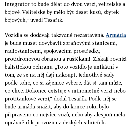
Integrátor to bude dělat do dvou verzí, velitelské a
bojové. Velitelské by mělo být deset kusů, zbytek
bojových,“ uvedl Tesařík.
Vozidla se dodávají takzvaně nezastavěná.
Armáda
je bude muset dovybavit zbraňovými stanicemi,
radiostanicemi, spojovacími prostředky,
protidronovou obranou a rušičkami. Získají rovněž
balistickou ochranu. „Toto vozidlo je unikátní v
tom, že se na něj dají nakoupit jednotlivé sady
podle toho, co si zájemce vybere, dát si tam může,
co chce. Dokonce existuje v minometné verzi nebo
protitankové verzi,“ dodal Tesařík. Podle něj se
bude armáda snažit, aby do konce roku bylo
připraveno co nejvíce vozů, nebo aby alespoň měla
oprávnění k provozu na českých silnicích.