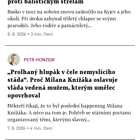
proti balistickým střelám
Rusko v noci na sobotu znovu zaútočilo na Kyjev a jeho
okolí. Při útoku zahynul tříletý chlapec se svými
prarodiči. Jeho rodiče a patnáctiletý...
8. 8. 2026 ▪ 3 min. čtení
PETR HONZEJK
„Prolhaný hlupák v čele nemyslícího
stáda“. Proč Milana Knížáka oslavuje
vláda vedená mužem, kterým umělec
opovrhoval
Někteří říkají, že to byl poslední happening Milana
Knížáka. A něco na tom je. Pohřeb se státními poctami
organizovaný těmi, kterými slavný...
7. 8. 2026 ▪ 4 min. čtení