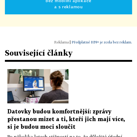
bez mobilní aplikace
a s reklamou
|
Předplatné HN+ je zcela bez reklam.
Související články
Datovky budou komfortnější: zprávy
přestanou mizet a ti, kteří jich mají více,
si je budou moci sloučit
Po několika letech stížností na to, že důležité úřední