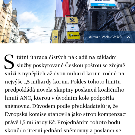
Autor ▪
Václav Vašků
S
tátní úhrada čistých nákladů na základní
služby poskytované Českou poštou se zřejmě
sníží z nynějších až dvou miliard korun ročně na
nejvýše 1,5 miliardy korun. Pokles tohoto limitu
předpokládá novela skupiny poslanců koaličního
hnutí ANO, kterou v úvodním kole podpořila
sněmovna. Důvodem podle předkladatelů je, že
Evropská komise stanovila jako strop kompenzací
právě 1,5 miliardy Kč. Projednáním tohoto bodu
skončilo úterní jednání sněmovny a poslanci se