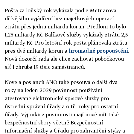
Pošta za loňský rok vykázala podle Metnarova
dřívějšího vyjádření bez majetkových operací
ztrátu přes jednu miliardu korun. Předloni to bylo
1,25 miliardy Kč. Balíkové služby vykázaly ztrátu 2,5
miliardy Kč. Pro letošní rok pošta plánovala ztrátu
přes dvě miliardy korun a
hromadné propouštění
.
Nová dozorčí rada ale chce zachovat pobočkovou
síť i zhruba 19 tisíc zaměstnanců.
Novela poslanců ANO také posouvá o další dva
roky na leden 2029 povinnost používání
atestované elektronické spisové služby pro
ústřední správní úřady a o tři roky pro ostatní
úřady. Výjimku z povinnosti mají nově mít také
bezpečnostní sbory včetně Bezpečnostní
informační služby a Úřadu pro zahraniční styky a