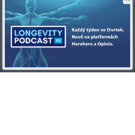
Kontakty
Ochrana osobních údajů
Tiráž redakce HN
Prohlášení o cookies
Economia
Nastavení soukromí
Kariéra v HN
Všeobecné smluvní podmínky
Ceník inzerce
Koupit / darovat předplatné
Eventy
Newslettery
RSS kanály
Autorská práva vykonává vydavatel. Bez písemného svolení vydavatele je
zakázáno jakékoli užití částí nebo celku díla, zejména rozmnožování a šíření
jakýmkoli způsobem, mechanickým nebo elektronickým, v českém nebo
jiném jazyce. Bez souhlasu vydavatele je zakázáno též rozmnožování
obsahu pro účely automatizované analýzy textů nebo dat