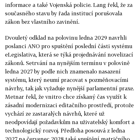
informace a také Vojenská policie. Lang řekl, že za
současného stavu by řada institucí porušovala
zákon bez vlastního zavinění.
Dvouletý odklad na polovinu ledna 2029 navrhli
poslanci ANO pro spuštění poslední části systému
eLegislativa, která se týká projednávání novelizací
zákonů. Setrvání na nynějším termínu v polovině
ledna 2027 by podle nich znamenalo nasazení
systému, který neumí pracovat s pozměňovacími
návrhy, tak jak vyžaduje nynější parlamentní praxe.
Metnar řekl, že vnitro chce získaný čas využít k
zásadní modernizaci editačního prostředí, protože
vychází ze zastaralých návrhů, které už
neodpovídají požadavkům na uživatelský komfort a
technologický rozvoj. Předloha posouvá z ledna
2027 na červenec 2028 také spuštění matričního