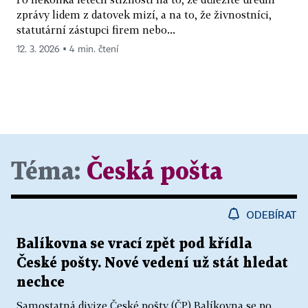
zprávy lidem z datovek mizí, a na to, že živnostníci,
statutární zástupci firem nebo...
12. 3. 2026 ▪ 4 min. čtení
Téma:
Česká pošta
ODEBÍRAT
Balíkovna se vrací zpět pod křídla
České pošty. Nové vedení už stát hledat
nechce
Samostatná divize České pošty (ČP) Balíkovna se po