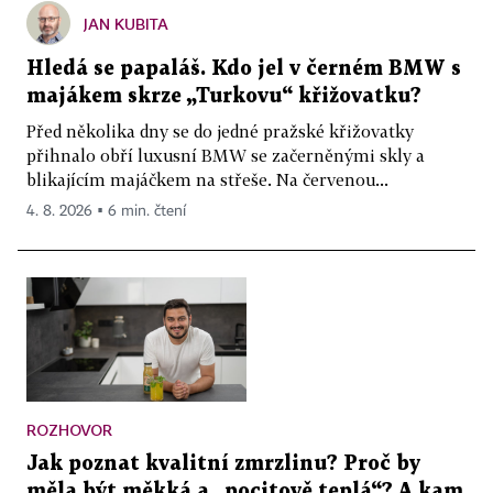
JAN KUBITA
Hledá se papaláš. Kdo jel v černém BMW s
majákem skrze „Turkovu“ křižovatku?
Před několika dny se do jedné pražské křižovatky
přihnalo obří luxusní BMW se začerněnými skly a
blikajícím majáčkem na střeše. Na červenou...
4. 8. 2026 ▪ 6 min. čtení
ROZHOVOR
Jak poznat kvalitní zmrzlinu? Proč by
měla být měkká a „pocitově teplá“? A kam