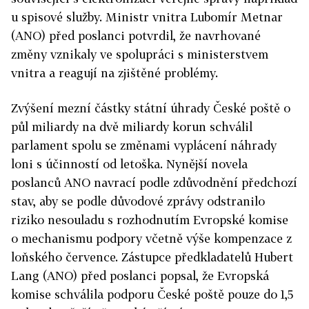
u spisové služby. Ministr vnitra Lubomír Metnar
(ANO) před poslanci potvrdil, že navrhované
změny vznikaly ve spolupráci s ministerstvem
vnitra a reagují na zjištěné problémy.
Zvýšení mezní částky státní úhrady České poště o
půl miliardy na dvě miliardy korun schválil
parlament spolu se změnami vyplácení náhrady
loni s účinností od letoška. Nynější novela
poslanců ANO navrací podle zdůvodnění předchozí
stav, aby se podle důvodové zprávy odstranilo
riziko nesouladu s rozhodnutím Evropské komise
o mechanismu podpory včetně výše kompenzace z
loňského července. Zástupce předkladatelů Hubert
Lang (ANO) před poslanci popsal, že Evropská
komise schválila podporu České poště pouze do 1,5