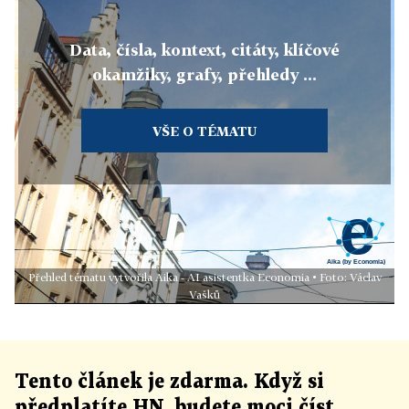
Data, čísla, kontext, citáty, klíčové
okamžiky, grafy, přehledy ...
VŠE O TÉMATU
Přehled tématu vytvořila Aika - AI asistentka Economia • Foto: Václav
Vašků
Tento článek
je
zdarma. Když si
předplatíte HN, budete moci číst