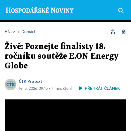
HN.cz
›
Domácí
Živě: Poznejte finalisty 18.
ročníku soutěže E.ON Energy
Globe
ČTK Protext
PŘEHRÁT ČLÁNEK
14. 5. 2026 09:15 ▪ 1 min. čtení