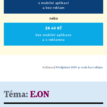
s mobilní aplikací
a bez reklam
nebo
ZA 40 KČ
bez mobilní aplikace
a s reklamou
|
Předplatné HN+ je zcela bez reklam.
Téma:
E.ON