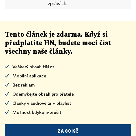
zprávách.
Tento článek
je
zdarma. Když si
předplatíte HN, budete moci číst
všechny naše články
.
Veškerý obsah HN.cz
Mobilní aplikace
Bez reklam
Odemykejte obsah pro přátele
Články v audioverzi + playlist
Možnost kdykoliv zrušit
ZA 80 KČ