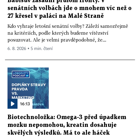
Babišův zásadní průlom fronty. V
senátních volbách jde o mnohem víc než o
27 křesel v paláci na Malé Straně
Kdo vyhraje letošní senátní volby? Záleží samozřejmě
na kritériích, podle kterých budeme vítězství
posuzovat. Ale je velmi pravděpodobné, že...
6. 8. 2026 ▪ 5 min. čtení
16:13
Biotechnoložka: Omega-3 před úpadkem
mozku nepomohou, kreatin dosahuje
skvělých výsledků. Má to ale háček