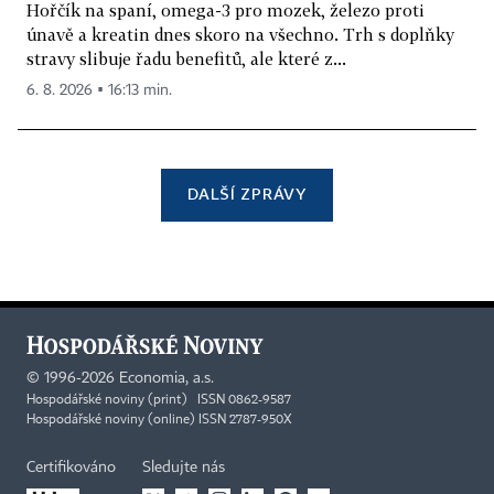
Hořčík na spaní, omega-3 pro mozek, železo proti
únavě a kreatin dnes skoro na všechno. Trh s doplňky
stravy slibuje řadu benefitů, ale které z...
6. 8. 2026 ▪ 16:13 min.
DALŠÍ ZPRÁVY
©
1996-2026
Economia, a.s.
Hospodářské noviny (print) ISSN 0862-9587
Hospodářské noviny (online) ISSN 2787-950X
Certifikováno
Sledujte nás