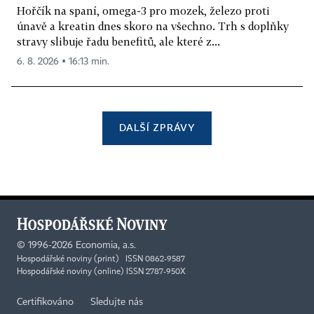
Hořčík na spaní, omega-3 pro mozek, železo proti
únavě a kreatin dnes skoro na všechno. Trh s doplňky
stravy slibuje řadu benefitů, ale které z...
6. 8. 2026 ▪ 16:13 min.
DALŠÍ ZPRÁVY
©
1996-2026
Economia, a.s.
Hospodářské noviny (print) ISSN 0862-9587
Hospodářské noviny (online) ISSN 2787-950X
Certifikováno
Sledujte nás