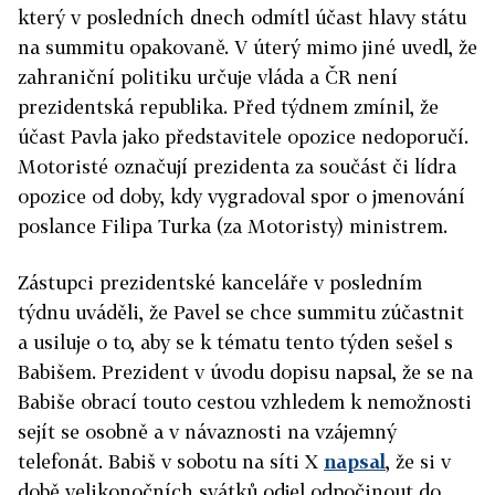
který v posledních dnech odmítl účast hlavy státu
na summitu opakovaně. V úterý mimo jiné uvedl, že
zahraniční politiku určuje vláda a ČR není
prezidentská republika. Před týdnem zmínil, že
účast Pavla jako představitele opozice nedoporučí.
Motoristé označují prezidenta za součást či lídra
opozice od doby, kdy vygradoval spor o jmenování
poslance Filipa Turka (za Motoristy) ministrem.
Zástupci prezidentské kanceláře v posledním
týdnu uváděli, že Pavel se chce summitu zúčastnit
a usiluje o to, aby se k tématu tento týden sešel s
Babišem. Prezident v úvodu dopisu napsal, že se na
Babiše obrací touto cestou vzhledem k nemožnosti
sejít se osobně a v návaznosti na vzájemný
telefonát. Babiš v sobotu na síti X
napsal
, že si v
době velikonočních svátků odjel odpočinout do