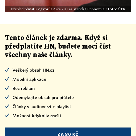
Přehled tématu vytvořila Aika - AI asistentka Economia • Foto: ČTK
Tento článek
je
zdarma. Když si
předplatíte HN, budete moci číst
všechny naše články
.
Veškerý obsah HN.cz
Mobilní aplikace
Bez reklam
Odemykejte obsah pro přátele
Články v audioverzi + playlist
Možnost kdykoliv zrušit
ZA 80 KČ