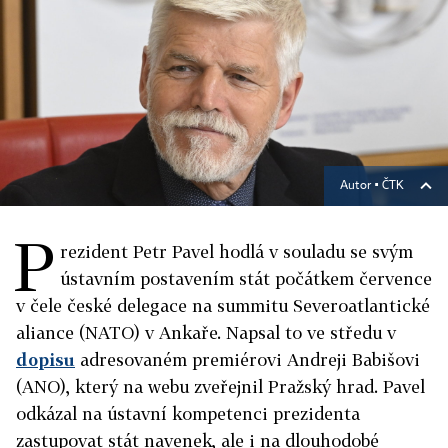
Autor ▪
ČTK
P
rezident Petr Pavel hodlá v souladu se svým
ústavním postavením stát počátkem července
v čele české delegace na summitu Severoatlantické
aliance (NATO) v Ankaře. Napsal to ve středu v
dopisu
adresovaném premiérovi Andreji Babišovi
(ANO), který na webu zveřejnil Pražský hrad. Pavel
odkázal na ústavní kompetenci prezidenta
zastupovat stát navenek, ale i na dlouhodobé