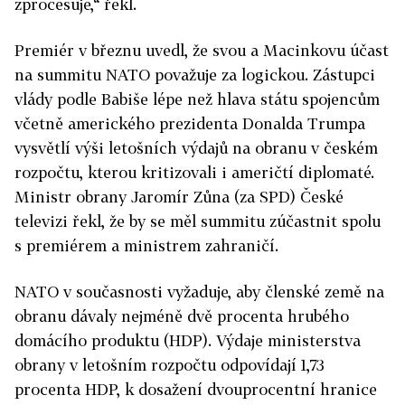
zprocesuje,“ řekl.
Premiér v březnu uvedl, že svou a Macinkovu účast
na summitu NATO považuje za logickou. Zástupci
vlády podle Babiše lépe než hlava státu spojencům
včetně amerického prezidenta Donalda Trumpa
vysvětlí výši letošních výdajů na obranu v českém
rozpočtu, kterou kritizovali i američtí diplomaté.
Ministr obrany Jaromír Zůna (za SPD) České
televizi řekl, že by se měl summitu zúčastnit spolu
s premiérem a ministrem zahraničí.
NATO v současnosti vyžaduje, aby členské země na
obranu dávaly nejméně dvě procenta hrubého
domácího produktu (HDP). Výdaje ministerstva
obrany v letošním rozpočtu odpovídají 1,73
procenta HDP, k dosažení dvouprocentní hranice