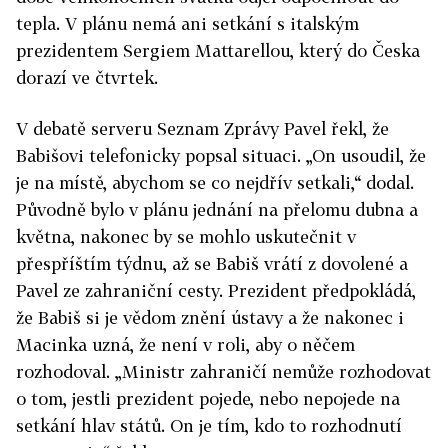
tepla. V plánu nemá ani setkání s italským
prezidentem Sergiem Mattarellou, který do Česka
dorazí ve čtvrtek.
V debatě serveru Seznam Zprávy Pavel řekl, že
Babišovi telefonicky popsal situaci. „On usoudil, že
je na místě, abychom se co nejdřív setkali,“ dodal.
Původně bylo v plánu jednání na přelomu dubna a
května, nakonec by se mohlo uskutečnit v
přespříštím týdnu, až se Babiš vrátí z dovolené a
Pavel ze zahraniční cesty. Prezident předpokládá,
že Babiš si je vědom znění ústavy a že nakonec i
Macinka uzná, že není v roli, aby o něčem
rozhodoval. „Ministr zahraničí nemůže rozhodovat
o tom, jestli prezident pojede, nebo nepojede na
setkání hlav států. On je tím, kdo to rozhodnutí