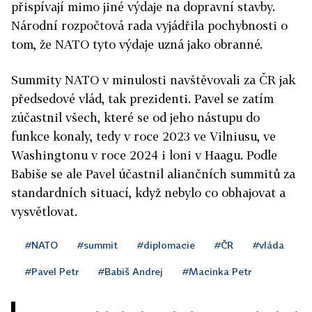
přispívají mimo jiné výdaje na dopravní stavby.
Národní rozpočtová rada vyjádřila pochybnosti o
tom, že NATO tyto výdaje uzná jako obranné.
Summity NATO v minulosti navštěvovali za ČR jak
předsedové vlád, tak prezidenti. Pavel se zatím
zúčastnil všech, které se od jeho nástupu do
funkce konaly, tedy v roce 2023 ve Vilniusu, ve
Washingtonu v roce 2024 i loni v Haagu. Podle
Babiše se ale Pavel účastnil aliančních summitů za
standardních situací, když nebylo co obhajovat a
vysvětlovat.
#NATO
#summit
#diplomacie
#ČR
#vláda
#Pavel Petr
#Babiš Andrej
#Macinka Petr