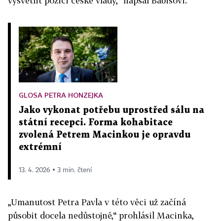
vysvětlit pozici české vlády,“ napsal Babišovi.
GLOSA PETRA HONZEJKA
Jako vykonat potřebu uprostřed sálu na
státní recepci. Forma kohabitace
zvolená Petrem Macinkou je opravdu
extrémní
13. 4. 2026 ▪ 3 min. čtení
„Umanutost Petra Pavla v této věci už začíná
působit docela nedůstojně,“ prohlásil Macinka,