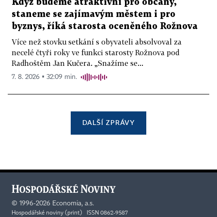
Když budeme atraktivní pro občany,
staneme se zajímavým městem i pro
byznys, říká starosta oceněného Rožnova
Více než stovku setkání s obyvateli absolvoval za
necelé čtyři roky ve funkci starosty Rožnova pod
Radhoštěm Jan Kučera. „Snažíme se...
7. 8. 2026 ▪ 32:09 min.
DALŠÍ ZPRÁVY
©
1996-2026
Economia, a.s.
Hospodářské noviny (print) ISSN 0862-9587