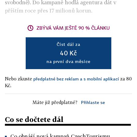
svobodně). Do kampaně hodlá agentura dát v
příštím roce přes 17 milionů korun.
ZBÝVÁ VÁM JEŠTĚ 90 % ČLÁNKU
Číst dál za
40 Kč
na první dva měsíce
Nebo zkuste
za 80
předplatné bez reklam a s mobilní aplikací
Kč.
Máte již předplatné?
Přihlaste se
Co se dočtete dál
Co obnáší nová kampaň CzechTourismu.