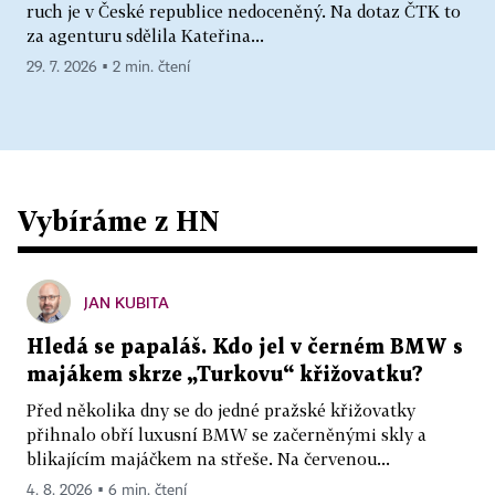
ruch je v České republice nedoceněný. Na dotaz ČTK to
za agenturu sdělila Kateřina...
29. 7. 2026 ▪ 2 min. čtení
Vybíráme z HN
JAN KUBITA
Hledá se papaláš. Kdo jel v černém BMW s
majákem skrze „Turkovu“ křižovatku?
Před několika dny se do jedné pražské křižovatky
přihnalo obří luxusní BMW se začerněnými skly a
blikajícím majáčkem na střeše. Na červenou...
4. 8. 2026 ▪ 6 min. čtení