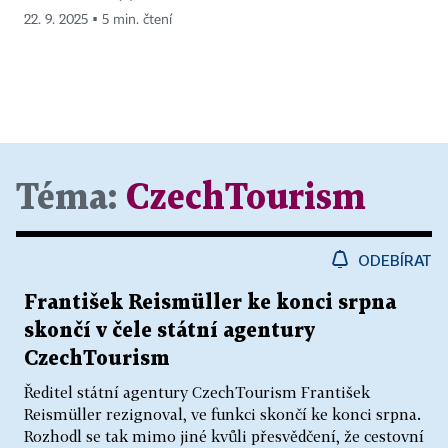
22. 9. 2025 ▪ 5 min. čtení
Téma:
CzechTourism
ODEBÍRAT
František Reismüller ke konci srpna
skončí v čele státní agentury
CzechTourism
Ředitel státní agentury CzechTourism František
Reismüller rezignoval, ve funkci skončí ke konci srpna.
Rozhodl se tak mimo jiné kvůli přesvědčení, že cestovní