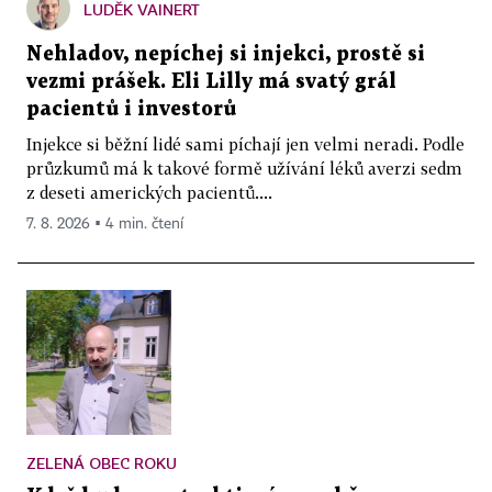
LUDĚK VAINERT
Nehladov, nepíchej si injekci, prostě si
vezmi prášek. Eli Lilly má svatý grál
pacientů i investorů
Injekce si běžní lidé sami píchají jen velmi neradi. Podle
průzkumů má k takové formě užívání léků averzi sedm
z deseti amerických pacientů....
7. 8. 2026 ▪ 4 min. čtení
ZELENÁ OBEC ROKU