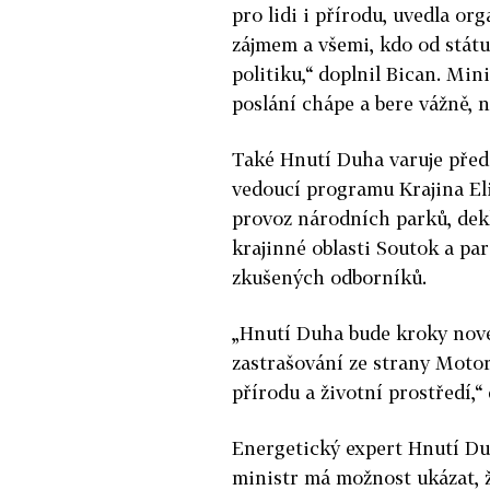
pro lidi i přírodu, uvedla o
zájmem a všemi, kdo od stát
politiku,“ doplnil Bican. Min
poslání chápe a bere vážně, 
Také Hnutí Duha varuje před
vedoucí programu Krajina El
provoz národních parků, dek
krajinné oblasti Soutok a pa
zkušených odborníků.
„Hnutí Duha bude kroky nov
zastrašování ze strany Moto
přírodu a životní prostředí,“
Energetický expert Hnutí Du
ministr má možnost ukázat, že