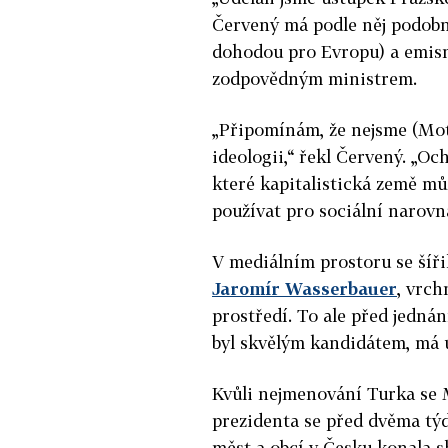
Červený
má podle něj podobn
dohodou pro Evropu) a emisn
zodpovědným ministrem.
„Připomínám, že nejsme (Moto
ideologii,“ řekl
Červený
. „Oc
které kapitalistická země mů
používat pro sociální narovn
V mediálním prostoru se šíři
Jaromír Wasserbauer
, vrch
prostředí. To ale před jednán
byl skvělým kandidátem, má u
Kvůli nejmenování Turka se 
prezidenta se před dvěma tý
měst a obcí v Česku konala 