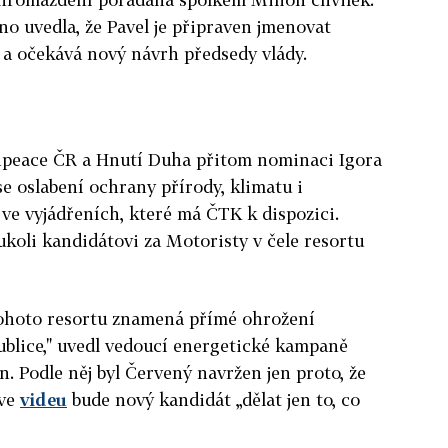
o uvedla, že Pavel je připraven jmenovat
 a očekává nový návrh předsedy vlády.
npeace ČR a Hnutí Duha přitom nominaci Igora
se oslabení ochrany přírody, klimatu i
 ve vyjádřeních, které má ČTK k dispozici.
koli kandidátovi za Motoristy v čele resortu
tohoto resortu znamená přímé ohrožení
ublice," uvedl vedoucí energetické kampaně
. Podle něj byl
Červený
navržen jen proto, že
 ve
videu
bude nový kandidát „dělat jen to, co