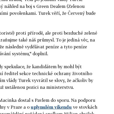
ý náhled na boj s Green Dealem (Zelenou
ími povolenkami. Turek věří, že
Červený
bude
risté) proti přírodě, ale proti bezduché zelené
hraňujme také náš průmysl. To je jediná věc, na
že následně vydělávat peníze a tyto peníze
ávání systému,“ doplnil.
ly spekulace, že kandidátem by mohl být
ní ředitel sekce technické ochrany životního
ím vlády Turek vyvrátil se slovy, že ačkoliv by
ž ustálenou pozici na ministerstvu.
Macinka dostal s Pavlem do sporu. Na podporu
dny v Praze a o
uplynulém víkendu
ve stovkách
shromáždění pořádaná spolkem Milion chvilek.