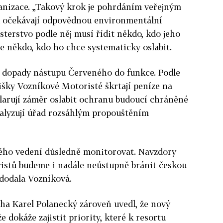
rganizace. „Takový krok je pohrdáním veřejným
u očekávají odpovědnou environmentální
isterstvo podle něj musí řídit někdo, kdo jeho
ne někdo, kdo ho chce systematicky oslabit.
 dopady nástupu Červeného do funkce. Podle
išky Vozníkové Motoristé škrtají peníze na
larují záměr oslabit ochranu budoucí chráněné
ralyzují úřad rozsáhlým propouštěním
ého vedení důsledně monitorovat. Navzdory
ristů budeme i nadále neústupně bránit českou
 dodala Vozníková.
ha Karel Polanecký zároveň uvedl, že nový
 dokáže zajistit priority, které k resortu