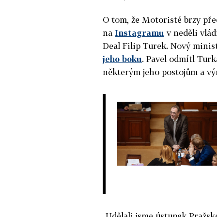
O tom, že Motoristé brzy př
na
Instagramu
v neděli vlá
Deal Filip Turek. Nový minis
jeho boku
. Pavel odmítl Tur
některým jeho postojům a v
„Udělali jsme ústupek Pražsk