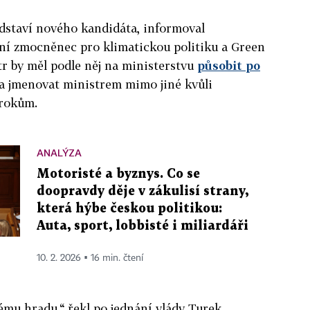
edstaví nového kandidáta, informoval
dní zmocněnec pro klimatickou politiku a Green
tr by měl podle něj na ministerstvu
působit po
ka jmenovat ministrem mimo jiné kvůli
ýrokům.
ANALÝZA
Motoristé a byznys. Co se
doopravdy děje v zákulisí strany,
která hýbe českou politikou:
Auta, sport, lobbisté i miliardáři
10. 2. 2026 ▪ 16 min. čtení
ému hradu,“ řekl po jednání vlády Turek.