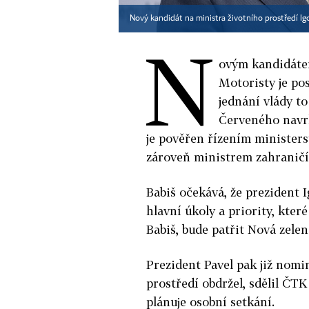
Nový kandidát na ministra životního prostředí Ig
N
ovým kandidátem
Motoristy je po
jednání vlády t
Červeného navrh
je pověřen řízením ministers
zároveň ministrem zahraničí
Babiš očekává, že prezident
hlavní úkoly a priority, kte
Babiš, bude patřit Nová zele
Prezident Pavel pak již nom
prostředí obdržel, sdělil ČT
plánuje osobní setkání.