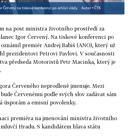
or Červený na tiskové konferenci po schůzi vlády.
Autor ▪
ČTK
 na post ministra životního prostředí za
slanec Igor Červený. Na tiskové konferenci po
o oznámil premiér Andrej Babiš (ANO), který už
l prezidentovi Petrovi Pavlovi. V současnosti
tva předseda Motoristů Petr Macinka, který je
.
 Igora Červeného neprodleně jmenuje. Mezi
ré bude Červenému podle svých slov zadávat sám
ná úsporám a emisní povolenky.
inaci premiéra na jmenování ministra životního
K mluvčí Hradu. S kandidátem hlava státu