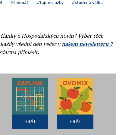
B
#špionáž
#tajné služby
#studená válka
ní články z Hospodářských novin? Výběr těch
 každý všední den večer v
našem newsletteru 7
zdarma přihlásit.
HRÁT
HRÁT