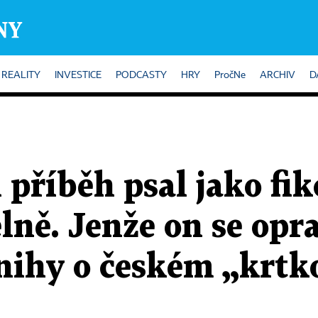
REALITY
INVESTICE
PODCASTY
HRY
PročNe
ARCHIV
D
příběh psal jako fik
lně. Jenže on se opra
nihy o českém „krtk