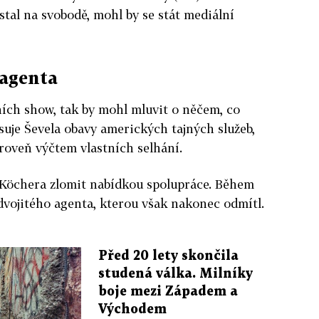
 zůstal na svobodě, mohl by se stát mediální
 agenta
ních show, tak by mohl mluvit o něčem, co
suje Ševela obavy amerických tajných služeb,
roveň výčtem vlastních selhání.
 Köchera zlomit nabídkou spolupráce. Během
dvojitého agenta, kterou však nakonec odmítl.
Před 20 lety skončila
studená válka. Milníky
boje mezi Západem a
Východem