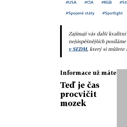
#USA
#CIA
#KGB
#St
#Spojené státy
#Spotlight
Zajímají vás další kvalit
nejúspěšnějších posíláme
v SEDM
, který si můžete 
Informace už máte
Teď je čas
procvičit
mozek