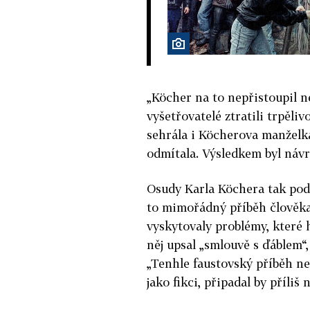
„Köcher na to nepřistoupil n
vyšetřovatelé ztratili trpěli
sehrála i Köcherova manželka
odmítala. Výsledkem byl návra
Osudy Karla Köchera tak podle
to mimořádný příběh člověka,
vyskytovaly problémy, které h
něj upsal „smlouvě s ďáblem“,
„Tenhle faustovský příběh ne
jako fikci, připadal by příliš