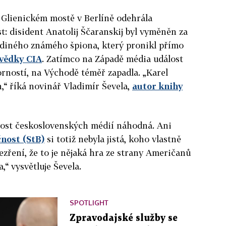
 Glienickém mostě v Berlíně odehrála
t: disident Anatolij Ščaranskij byl vyměněn za
ediného známého špiona, který pronikl přímo
vědky CIA
. Zatímco na Západě média událost
rností, na Východě téměř zapadla. „Karel
,“ říká novinář Vladimír Ševela,
autor knihy
ivost československých médií náhodná. Ani
čnost (StB)
si totiž nebyla jistá, koho vlastně
ezření, že to je nějaká hra ze strany Američanů
,“ vysvětluje Ševela.
SPOTLIGHT
Zpravodajské služby se