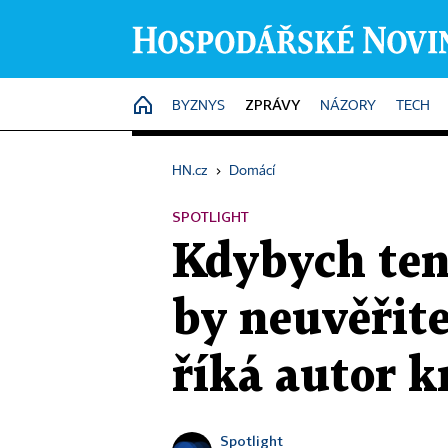
ZPRÁVY
HOME
BYZNYS
NÁZORY
TECH
HN.cz
›
Domácí
SPOTLIGHT
Kdybych ten 
by neuvěřite
říká autor k
Spotlight