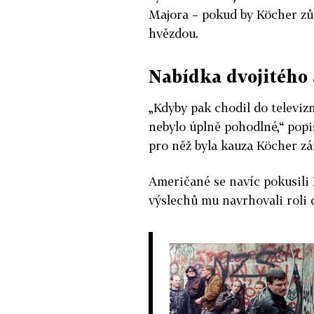
Majora –⁠⁠⁠⁠⁠⁠ pokud by Köcher
hvězdou.
Nabídka dvojitého
„Kdyby pak chodil do televiz
nebylo úplně pohodlné,“ popi
pro něž byla kauza Köcher zá
Američané se navíc pokusili
výslechů mu navrhovali roli 