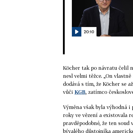
20:10
Köcher tak po návratu čelil 
nesl velmi těžce. „On vlastn
dodává s tím, že Köcher se a
vůči
KGB
, zatímco českoslo
Výměna však byla výhodná i p
roky ve vězení a existovala r
pravděpodobné, že ten soud v
bývalého důstojníka americké