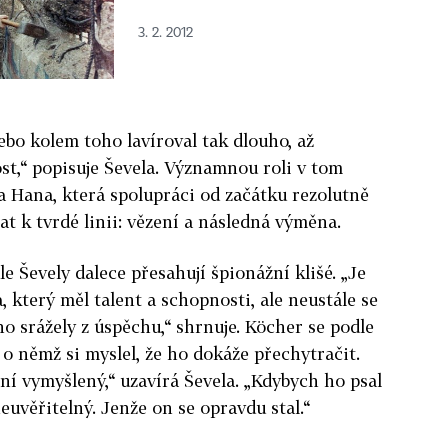
3. 2. 2012
ebo kolem toho lavíroval tak dlouho, až
vost,“ popisuje Ševela. Významnou roli v tom
 Hana, která spolupráci od začátku rezolutně
t k tvrdé linii: vězení a následná výměna.
 Ševely dalece přesahují špionážní klišé. „Je
 který měl talent a schopnosti, ale neustále se
o srážely z úspěchu,“ shrnuje. Köcher se podle
 o němž si myslel, že ho dokáže přechytračit.
ní vymyšlený,“ uzavírá Ševela. „Kdybych ho psal
 neuvěřitelný. Jenže on se opravdu stal.“