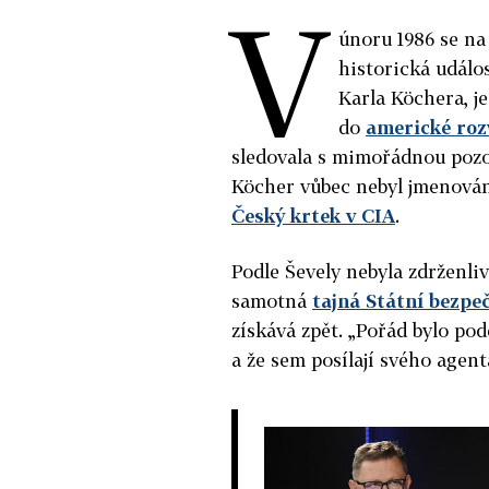
V
únoru 1986 se na
historická událos
Karla Köchera, j
do
americké roz
sledovala s mimořádnou pozo
Köcher vůbec nebyl jmenován
Český krtek v CIA
.
Podle Ševely nebyla zdrženl
samotná
tajná Státní bezpe
získává zpět. „Pořád bylo pod
a že sem posílají svého agenta