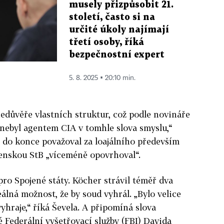
musely přizpůsobit 21.
století, často si na
určité úkoly najímají
třetí osoby, říká
bezpečnostní expert
5. 8. 2025 ▪ 20:10 min.
nedůvěře vlastních struktur, což podle novináře
ě nebyl agentem CIA v tomhle slova smyslu,“
ž do konce považoval za loajálního především
venskou StB „víceméně opovrhoval“.
ro Spojené státy. Köcher strávil téměř dva
eálná možnost, že by soud vyhrál. „Bylo velice
yhraje,“ říká Ševela. A připomíná slova
 Federální vyšetřovací služby (FBI) Davida