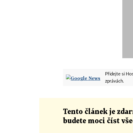
Přidejte si H
zprávách.
Tento článek
je
zdar
budete moci číst vš